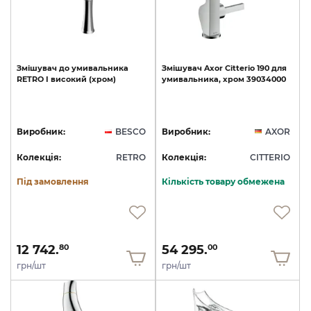
Змішувач
до
умивальника
Змішувач
Axor
Citterio
190
для
RETRO
I
високий
(хром)
умивальника,
хром
39034000
Виробник:
BESCO
Виробник:
AXOR
Колекція:
RETRO
Колекція:
CITTERIO
Під замовлення
Кількість товару обмежена
12 742.
54 295.
80
00
грн/шт
грн/шт