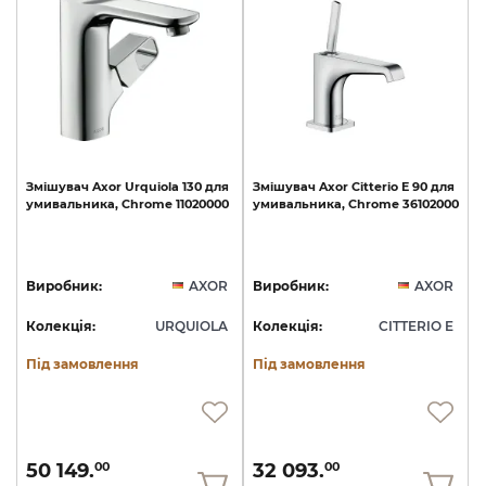
Змішувач
Axor
Urquiola
130
для
Змішувач
Axor
Citterio
E
90
для
умивальника,
Chrome
11020000
умивальника,
Chrome
36102000
Виробник:
AXOR
Виробник:
AXOR
Колекція:
URQUIOLA
Колекція:
CITTERIO E
Під замовлення
Під замовлення
50 149.
32 093.
00
00