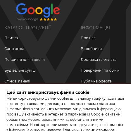
КАТАЛОГ ПРОДУКЦІЇ
ІНФОРМАЦІЯ
Плитка
Про нас
Сантехніка
Виробники
Покриття для підлоги
Доставка та оплата
Будівельні суміші
Повернення та обмін
Стінові панелі
Публічна оферта
Новинки
Цей сайт використовує файли cookie
Політика
конфіденційності
Ми використовуємо файли cookie для аналізу трафіку, адаптації
Акційні товари
контенту та реклами для вас, а також дозволяємо ділитися
інформацією в соціальних мережах. Ми ділимося інформацією
Акції/Знижки
про вашу активність в Інтернеті з партнерами Google: сайтами
соціальних мереж, рекламними та веб-аналітичними
ПРИЄДНУЙТЕСЬ ДО НАС У СОЦМЕРЕЖАХ
компаніями. Наші партнери можуть поєднувати цю інформацію
з інформацією, яку ви надаєте, і даними, які вони отримують,