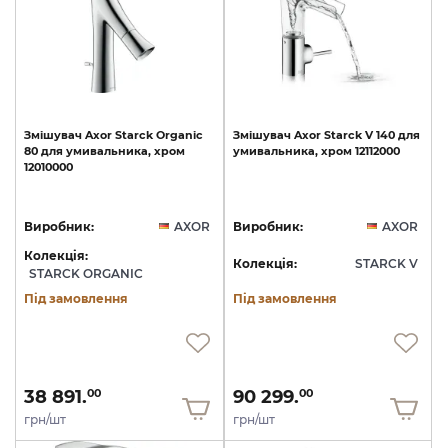
Змішувач
Axor
Starck
Organic
Змішувач
Axor
Starck
V
140
для
80
для
умивальника,
хром
умивальника,
хром
12112000
12010000
Виробник:
AXOR
Виробник:
AXOR
Колекція:
Колекція:
STARCK V
STARCK ORGANIC
Під замовлення
Під замовлення
38 891.
90 299.
00
00
грн/шт
грн/шт