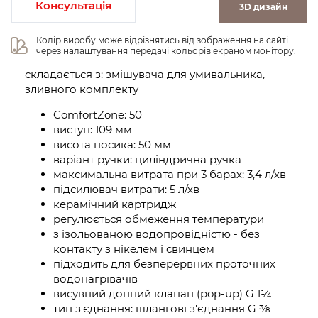
Консультація
3D дизайн
Колір виробу може відрізнятись від зображення на сайті 
через налаштування передачі кольорів екраном монітору.
складається з: змішувача для умивальника,
зливного комплекту
ComfortZone: 50
виступ: 109 мм
висота носика: 50 мм
варіант ручки: циліндрична ручка
максимальна витрата при 3 барах: 3,4 л/хв
підсилювач витрати: 5 л/хв
керамічний картридж
регулюється обмеження температури
з ізольованою водопровідністю - без
контакту з нікелем і свинцем
підходить для безперервних проточних
водонагрівачів
висувний донний клапан (pop-up) G 1¼
тип з'єднання: шлангові з'єднання G ⅜