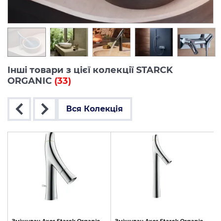
Інші товари з цієї колекції STARCK
ORGANIC
(33)
Вся Колекція
ць
Змішувач
Axor
Starck
Organic
Змішувач
Axor
Starck
Organic