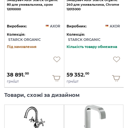
,
80
для
умивальника,
хром
240
для
умивальника,
Chrome
12010000
12013000
R
Виробник:
AXOR
Виробник:
AXOR
Колекція:
Колекція:
STARCK ORGANIC
STARCK ORGANIC
Під замовлення
Кількість товару обмежена
38 891.
59 352.
00
00
грн/шт
грн/шт
Товари, схожі за дизайном