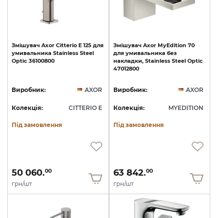
Змішувач
Axor
Citterio
E
125
для
Змішувач
Axor
MyEdition
70
умивальника
Stainless
Steel
для
умивальника
без
Optic
36100800
накладки,
Stainless
Steel
Optic
47012800
Виробник:
AXOR
Виробник:
AXOR
Колекція:
CITTERIO E
Колекція:
MYEDITION
Під замовлення
Під замовлення
50 060.
63 842.
00
00
грн/шт
грн/шт