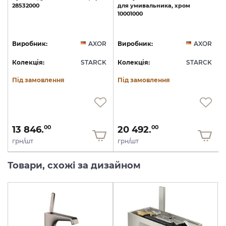
28532000
для
умивальника,
хром
10001000
1
R
Виробник:
AXOR
Виробник:
AXOR
K
Колекція:
STARCK
Колекція:
STARCK
Під замовлення
Під замовлення
13 846.
20 492.
00
00
грн/шт
грн/шт
Товари, схожі за дизайном