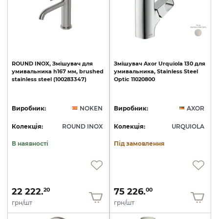
ROUND
INOX,
Змішувач
для
Змішувач
Axor
Urquiola
130
для
умивальника
h167
мм,
brushed
умивальника,
Stainless
Steel
stainless
steel
(100283347)
Optic
11020800
Виробник:
NOKEN
Виробник:
AXOR
Колекція:
ROUND INOX
Колекція:
URQUIOLA
В наявності
Під замовлення
22 222.
75 226.
20
00
грн/шт
грн/шт