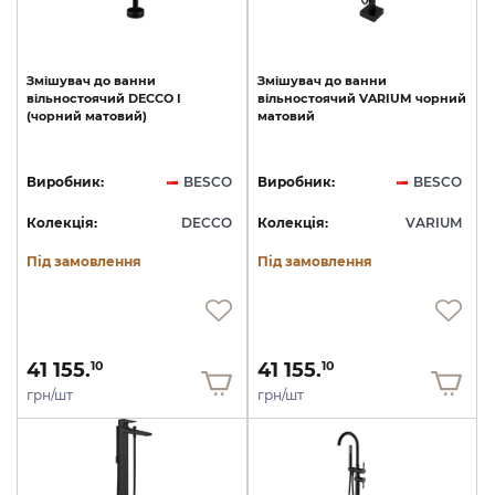
Змішувач
до
ванни
Змішувач
до
ванни
вільностоячий
DECCO
I
вільностоячий
VARIUM
чорний
(чорний
матовий)
матовий
Виробник:
BESCO
Виробник:
BESCO
Колекція:
DECCO
Колекція:
VARIUM
Під замовлення
Під замовлення
41 155.
41 155.
10
10
грн/шт
грн/шт