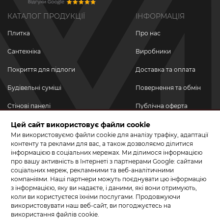
КАТАЛОГ ПРОДУКЦІЇ
ІНФОРМАЦІЯ
Плитка
Про нас
Сантехніка
Виробники
Покриття для підлоги
Доставка та оплата
Будівельні суміші
Повернення та обмін
Стінові панелі
Публічна оферта
Новинки
Цей сайт використовує файли cookie
Політика
конфіденційності
Ми використовуємо файли cookie для аналізу трафіку, адаптації
Акційні товари
контенту та реклами для вас, а також дозволяємо ділитися
інформацією в соціальних мережах. Ми ділимося інформацією
Акції/Знижки
про вашу активність в Інтернеті з партнерами Google: сайтами
соціальних мереж, рекламними та веб-аналітичними
ПРИЄДНУЙТЕСЬ ДО НАС У СОЦМЕРЕЖАХ
компаніями. Наші партнери можуть поєднувати цю інформацію
з інформацією, яку ви надаєте, і даними, які вони отримують,
коли ви користуєтеся їхніми послугами. Продовжуючи
використовувати наш веб-сайт, ви погоджуєтесь на
використання файлів cookie.