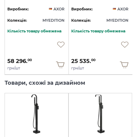
R
Виробник:
AXOR
Виробник:
AXOR
N
Колекція:
MYEDITION
Колекція:
MYEDITION
Кількість товару обмежена
Кількість товару обмежена
58 296.
25 535.
00
00
грн/шт
грн/шт
Товари, схожі за дизайном