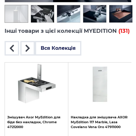
Інші товари з цієї колекції MYEDITION
(131)
Вся Колекція
R
Змішувач
Axor
MyEdition
для
Накладка
для
змішувача
AXOR
біде
без
накладки,
Chrome
MyEdition
117
Marble,
Lasa
47212000
Covelano
Vena
Oro
47911000