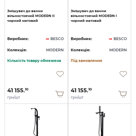
Змішувач
до
ванни
Змішувач
до
ванни
вільностоячий
MODERN
II
вільностоячий
MODERN
I
чорний
матовий
чорний
матовий
Виробник:
BESCO
Виробник:
BESCO
Колекція:
MODERN
Колекція:
MODERN
Кількість товару обмежена
Під замовлення
41 155.
41 155.
10
10
грн/шт
грн/шт