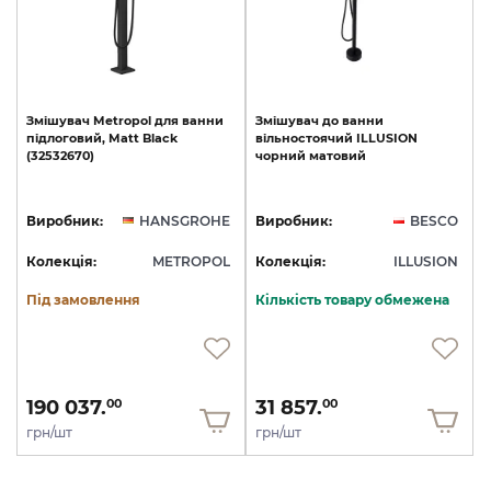
Змішувач
Metropol
для
ванни
Змішувач
до
ванни
підлоговий,
Matt
Black
вільностоячий
ILLUSION
(32532670)
чорний
матовий
Виробник:
HANSGROHE
Виробник:
BESCO
Колекція:
METROPOL
Колекція:
ILLUSION
Під замовлення
Кількість товару обмежена
190 037.
31 857.
00
00
грн/шт
грн/шт