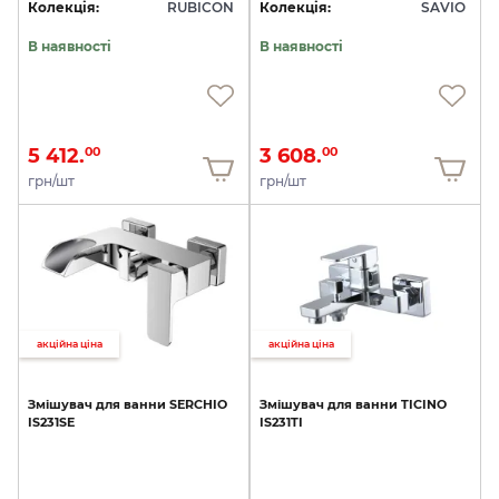
Колекція:
RUBICON
Колекція:
SAVIO
В наявності
В наявності
5 412.
3 608.
00
00
грн/шт
грн/шт
акційна ціна
акційна ціна
Змішувач
для
ванни
SERCHIO
Змішувач
для
ванни
TICINO
IS231SE
IS231TI