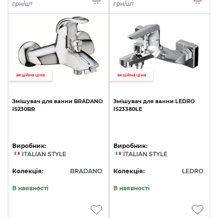
грн/шт
грн/шт
акційна ціна
акційна ціна
Змішувач
для
ванни
BRADANO
Змішувач
для
ванни
LEDRO
IS230BR
IS23380LE
Виробник:
Виробник:
ITALIAN STYLE
ITALIAN STYLE
Колекція:
BRADANO
Колекція:
LEDRO
В наявності
В наявності