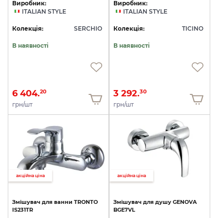
Виробник:
Виробник:
ITALIAN STYLE
ITALIAN STYLE
Колекція:
SERCHIO
Колекція:
TICINO
В наявності
В наявності
6 404.
3 292.
20
30
грн/шт
грн/шт
акційна ціна
акційна ціна
Змішувач
для
ванни
TRONTO
Змішувач
для
душу
GENOVA
IS231TR
BGE7VL