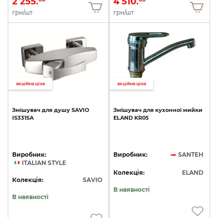
2 255.
4 510.
грн/шт
грн/шт
акційна ціна
акційна ціна
Змішувач
для
душу
SAVIO
Змішувач
для
кухонної
мийки
IS331SA
ELAND
KR05
Виробник:
Виробник:
SANTEH
ITALIAN STYLE
Колекція:
ELAND
Колекція:
SAVIO
В наявності
В наявності