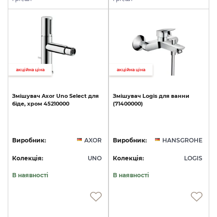
акційна ціна
акційна ціна
Змішувач
Axor
Uno
Select
для
Змішувач
Logis
для
ванни
біде,
хром
45210000
(71400000)
Виробник:
AXOR
Виробник:
HANSGROHE
Колекція:
UNO
Колекція:
LOGIS
В наявності
В наявності