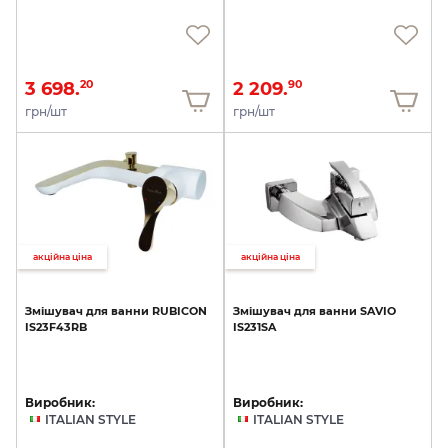
3 698.
2 209.
20
90
грн/шт
грн/шт
акційна ціна
акційна ціна
Змішувач
для
ванни
RUBICON
Змішувач
для
ванни
SAVIO
IS23F43RB
IS231SA
Виробник:
Виробник:
ITALIAN STYLE
ITALIAN STYLE