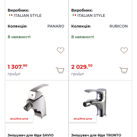
Виробник:
Виробник:
ITALIAN STYLE
ITALIAN STYLE
Колекція:
PANARO
Колекція:
RUBICON
В наявності
В наявності
1 307.
2 029.
90
50
грн/шт
грн/шт
акційна ціна
акційна ціна
Змішувач
для
біде
SAVIO
Змішувач
для
біде
TRONTO