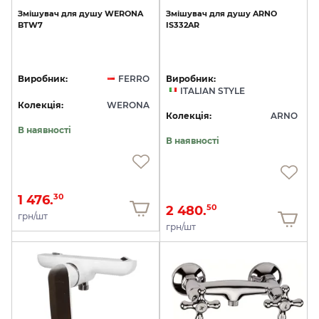
Змішувач
для
душу
WERONA
Змішувач
для
душу
ARNO
BTW7
IS332AR
Виробник:
FERRO
Виробник:
ITALIAN STYLE
Колекція:
WERONA
Колекція:
ARNO
В наявності
В наявності
1 476.
30
2 480.
50
грн/шт
грн/шт