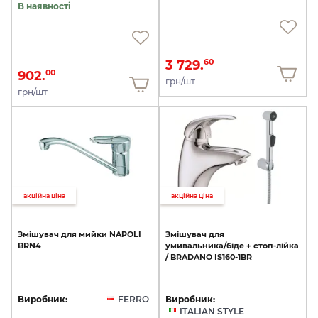
В наявності
3 729.
60
902.
00
грн/шт
грн/шт
акційна ціна
акційна ціна
Змішувач
для
мийки
NAPOLI
Змішувач
для
BRN4
умивальника/біде
+
стоп-лійка
/
BRADANO
IS160-1BR
Виробник:
FERRO
Виробник:
ITALIAN STYLE