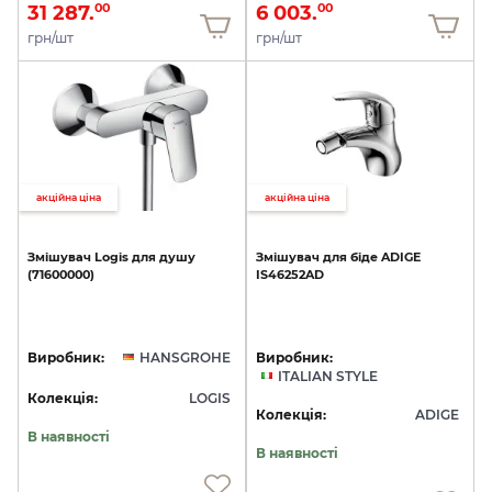
31 287.
6 003.
00
00
грн/шт
грн/шт
акційна ціна
акційна ціна
Змішувач
Logis
для
душу
Змішувач
для
біде
ADIGE
(71600000)
IS46252AD
Виробник:
HANSGROHE
Виробник:
ITALIAN STYLE
Колекція:
LOGIS
Колекція:
ADIGE
В наявності
В наявності