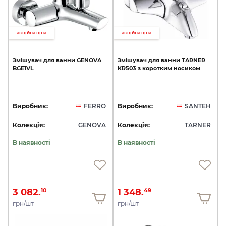
акційна ціна
акційна ціна
Змішувач
для
ванни
GENOVA
Змішувач
для
ванни
TARNER
BGE1VL
KR503
з
коротким
носиком
Виробник:
FERRO
Виробник:
SANTEH
Колекція:
GENOVA
Колекція:
TARNER
В наявності
В наявності
3 082.
1 348.
10
49
грн/шт
грн/шт