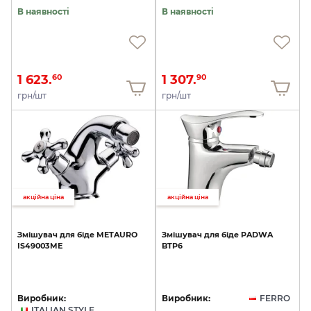
В наявності
В наявності
1 623.
1 307.
60
90
грн/шт
грн/шт
акційна ціна
акційна ціна
Змішувач
для
біде
METAURO
Змішувач
для
біде
PADWA
IS49003ME
BTP6
Виробник:
Виробник:
FERRO
ITALIAN STYLE