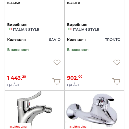
IS461SA
IS461TR
Виробник:
Виробник:
ITALIAN STYLE
ITALIAN STYLE
Колекція:
SAVIO
Колекція:
TRONTO
В наявності
В наявності
1 443.
902.
20
00
грн/шт
грн/шт
акційна ціна
акційна ціна