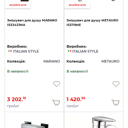
акційна ціна
акційна ціна
Змішувач
для
душу
MARANO
Змішувач
для
душу
METAURO
IS33431MA
IS370ME
Виробник:
Виробник:
ITALIAN STYLE
ITALIAN STYLE
Колекція:
MARANO
Колекція:
METAURO
В наявності
В наявності
3 202.
1 420.
10
65
грн/шт
грн/шт