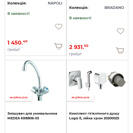
Колекція:
NAPOLI
Колекція:
BRADANO
В наявності
В наявності
1 450.
40
2 931.
50
грн/шт
грн/шт
акційна ціна
акційна ціна
Змішувач
для
умивальника
Комплект
гігієнічного
душу
MEDEA
KR8806-03
Logis
E,
лійка
хром
20200025