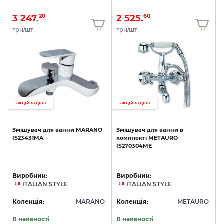
3 247.
2 525.
20
60
грн/шт
грн/шт
акційна ціна
акційна ціна
Змішувач
для
ванни
MARANO
Змішувач
для
ванни
в
IS23431MA
комплекті
METAURO
IS270304ME
Виробник:
Виробник:
ITALIAN STYLE
ITALIAN STYLE
Колекція:
MARANO
Колекція:
METAURO
В наявності
В наявності