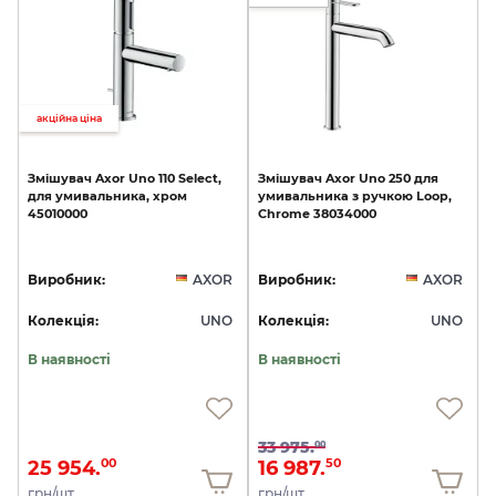
акційна ціна
Змішувач
Axor
Uno
110
Select,
Змішувач
Axor
Uno
250
для
для
умивальника,
хром
умивальника
з
ручкою
Loop,
45010000
Chrome
38034000
Виробник:
AXOR
Виробник:
AXOR
Колекція:
UNO
Колекція:
UNO
В наявності
В наявності
33 975.
00
25 954.
16 987.
00
50
грн/шт
грн/шт