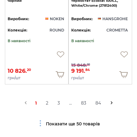
чорний
термостат
Ecostat
1001CL,
White/Chrome
(27812400)
Виробник:
NOKEN
Виробник:
HANSGROHE
Колекція:
ROUND
Колекція:
CROMETTA
В наявності
В наявності
15 848.
00
10 826.
9 191.
20
84
грн/шт
грн/шт
1
2
3
...
83
84
Показати ще 50 товарів