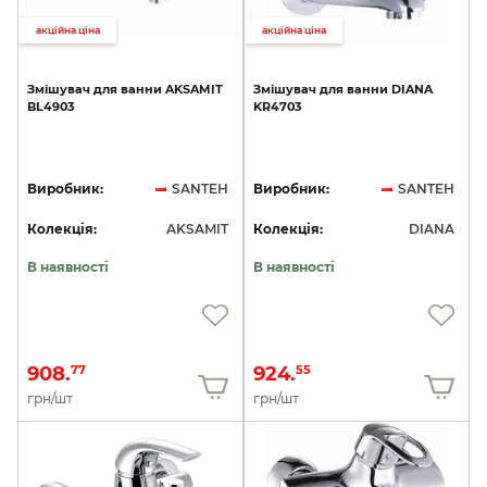
акційна ціна
акційна ціна
Змішувач
для
ванни
AKSAMIT
Змішувач
для
ванни
DIANA
BL4903
KR4703
Виробник:
SANTEH
Виробник:
SANTEH
Колекція:
AKSAMIT
Колекція:
DIANA
В наявності
В наявності
908.
924.
77
55
грн/шт
грн/шт