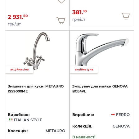
381.
10
2 931.
50
грн/шт
грн/шт
акційна ціна
акційна ціна
Змішувач
для
кухні
METAURO
Змішувач
для
мийки
GENOVA
IS59000ME
BGE4VL
Виробник:
Виробник:
FERRO
ITALIAN STYLE
Колекція:
GENOVA
Колекція:
METAURO
В наявності