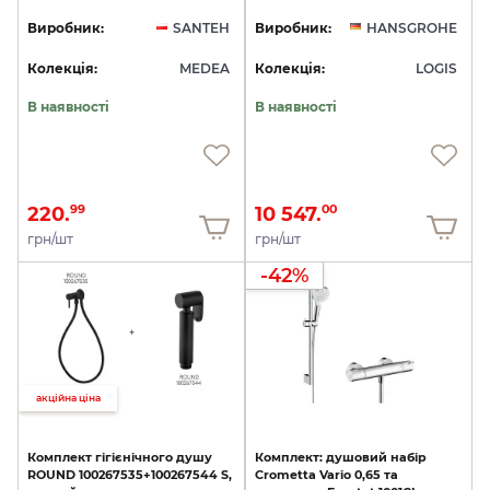
Виробник:
SANTEH
Виробник:
HANSGROHE
Колекція:
MEDEA
Колекція:
LOGIS
В наявності
В наявності
220.
10 547.
99
00
грн/шт
грн/шт
-42%
акційна ціна
Комплект
гігієнічного
душу
Комплект:
душовий
набір
ROUND
100267535+100267544
S,
Crometta
Vario
0,65
та