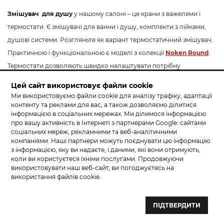
Змішувач для душу
у нашому салоні – це крани з важелями і
термостати. Є змішувачі для ванни і душу, комплекти з лійками,
душові системи. Розгляньте як варіант термостатичний змішувач.
Практичною і функціональною є моделі з колекції
Noken Round
.
Термостати дозволяють швидко налаштувати потрібну
температуру води навіть при зміні тиску в трубах. Вони є
Цей сайт використовує файли cookie
ідеальними для сімей з дітьми. Мають кнопку з обмеженням
Ми використовуємо файли cookie для аналізу трафіку, адаптації
контенту та реклами для вас, а також дозволяємо ділитися
температури, що вберігає від можливих опіків. Термостати мають
інформацією в соціальних мережах. Ми ділимося інформацією
сучасний вигляд і чудово прикрасять дизайн інтер’єру.
про вашу активність в Інтернеті з партнерами Google: сайтами
Оптимальна висота встановлення змішувача в душі – 100-130 см
соціальних мереж, рекламними та веб-аналітичними
компаніями. Наші партнери можуть поєднувати цю інформацію
від підлоги.
з інформацією, яку ви надаєте, і даними, які вони отримують,
коли ви користуєтеся їхніми послугами. Продовжуючи
Кухонний змішувач
. Окрім стандартних моделей, ми
використовувати наш веб-сайт, ви погоджуєтесь на
пропонуємо крани з витяжною лійкою: «
Santeh Agat
», «KFA
використання файлів cookie.
Armatura Симетрік». Зверніть увагу на змішувачі типу «Rubineta
Ultra» – це шланг з тримачем. Лійку не обов’язково тримати
ПІДТВЕРДИТИ
власноруч. Наповнити чи помити посудину – легко! Для кухні зі