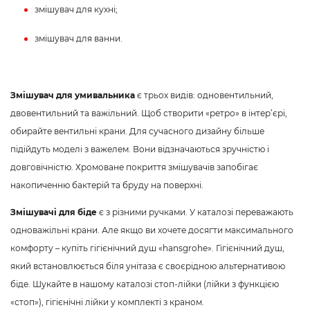
змішувач для кухні;
змішувач для ванни.
Змішувач для умивальника
є трьох видів: одновентильний,
двовентильний та важільний. Щоб створити «ретро» в інтер’єрі,
обирайте вентильні крани. Для сучасного дизайну більше
підійдуть моделі з важелем. Вони відзначаються зручністю і
довговічністю. Хромоване покриття змішувачів запобігає
накопиченню бактерій та бруду на поверхні.
Змішувачі для біде
є з різними ручками. У каталозі переважають
одноважільні крани. Але якщо ви хочете досягти максимального
комфорту – купіть гігієнічний душ «hansgrohe». Гігієнічний душ,
який встановлюється біля унітаза є своєрідною альтернативою
біде. Шукайте в нашому каталозі стоп-лійки (лійки з функцією
«стоп»), гігієнічні лійки у комплекті з краном.