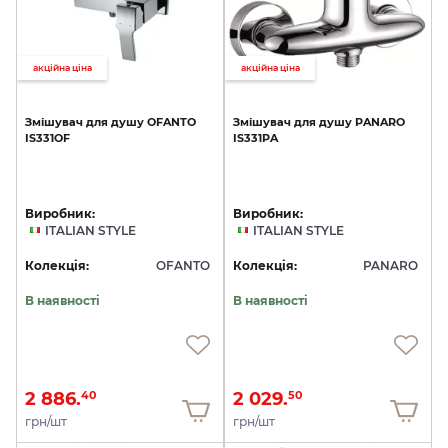
акційна ціна
акційна ціна
Змішувач
для
душу
OFANTO
Змішувач
для
душу
PANARO
IS331OF
IS331PA
Виробник:
Виробник:
ITALIAN STYLE
ITALIAN STYLE
Колекція:
OFANTO
Колекція:
PANARO
В наявності
В наявності
2 886.
2 029.
40
50
грн/шт
грн/шт