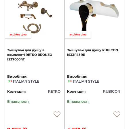
акційна ціна
акційна ціна
Змішувач
для
душу
в
Змішувач
для
душу
RUBICON
комплекті
RETRO
BRONZO
IS33F43RB
IS37000RT
Виробник:
Виробник:
ITALIAN STYLE
ITALIAN STYLE
Колекція:
RETRO
Колекція:
RUBICON
В наявності
В наявності
00
00