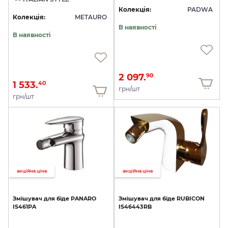
Колекція:
PADWA
Колекція:
METAURO
В наявності
В наявності
2 097.
90
1 533.
40
грн/шт
грн/шт
акційна ціна
акційна ціна
Змішувач
для
біде
PANARO
Змішувач
для
біде
RUBICON
IS461PA
IS46443RB