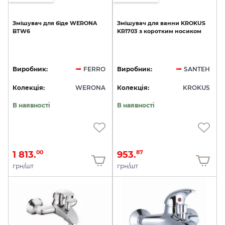
Змішувач
для
біде
WERONA
Змішувач
для
ванни
KROKUS
BTW6
KR1703
з
коротким
носиком
Виробник:
FERRO
Виробник:
SANTEH
Колекція:
WERONA
Колекція:
KROKUS
В наявності
В наявності
1 813.
953.
00
87
грн/шт
грн/шт