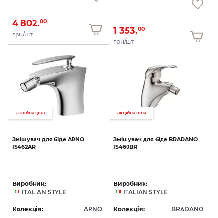
4 802.
00
1 353.
00
грн/шт
грн/шт
акційна ціна
акційна ціна
Змішувач
для
біде
ARNO
Змішувач
для
біде
BRADANO
IS462AR
IS460BR
Виробник:
Виробник:
ITALIAN STYLE
ITALIAN STYLE
Колекція:
ARNO
Колекція:
BRADANO