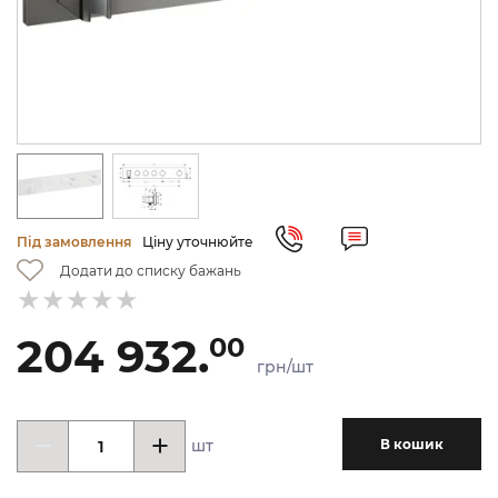
Під замовлення
Ціну уточнюйте
Додати до списку бажань
204 932.
00
грн/шт
шт
В кошик