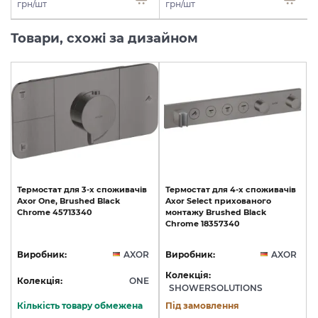
грн/шт
грн/шт
Товари, схожі за дизайном
Термостат
для
3-х
споживачів
Термостат
для
4-х
споживачів
Axor
One,
Brushed
Black
Axor
Select
прихованого
Chrome
45713340
монтажу
Brushed
Black
Chrome
18357340
Виробник:
AXOR
Виробник:
AXOR
Колекція:
Колекція:
ONE
SHOWERSOLUTIONS
Кількість товару обмежена
Під замовлення