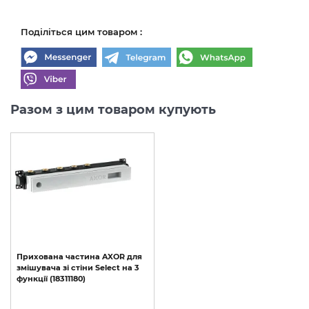
Поділіться цим товаром :
Разом з цим товаром купують
Прихована
частина
AXOR
для
змішувача
зі
стіни
Select
на
3
функції
(18311180)