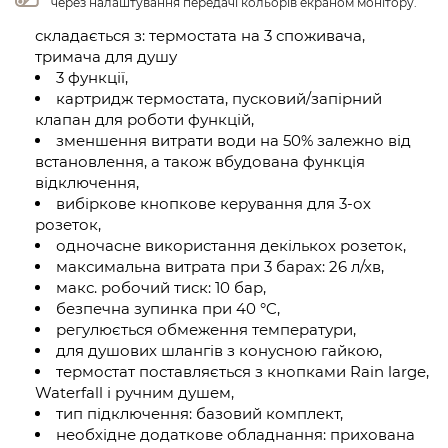
через налаштування передачі кольорів екраном монітору.
складається з: термостата на 3 споживача,
тримача для душу
3 функції,
картридж термостата, пусковий/запірний
клапан для роботи функцій,
зменшення витрати води на 50% залежно від
встановлення, а також вбудована функція
відключення,
вибіркове кнопкове керування для 3-ох
розеток,
одночасне використання декількох розеток,
максимальна витрата при 3 барах: 26 л/хв,
макс. робочий тиск: 10 бар,
безпечна зупинка при 40 °C,
регулюється обмеження температури,
для душових шлангів з конусною гайкою,
термостат поставляється з кнопками Rain large,
Waterfall і ручним душем,
тип підключення: базовий комплект,
необхідне додаткове обладнання: прихована