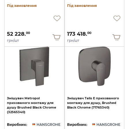
Під замовлення
Під замовлення
52 228.
173 418.
00
00
грн/шт
грн/шт
Змішувач
Metropol
Змішувач
Talis
E
прихованого
прихованого
монтажу
для
монтажу
для
душу,
Brushed
душу
Brushed
Black
Chrome
Black
Chrome
(71765340)
(32565340)
Виробник:
HANSGROHE
Виробник:
HANSGROHE