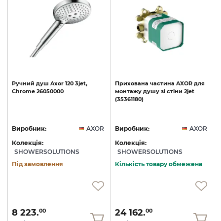
Ручний
душ
Axor
120
3jet,
Прихована
частина
AXOR
для
Chrome
26050000
монтажу
душу
зі
стіни
2jet
(35361180)
R
Виробник:
AXOR
Виробник:
AXOR
Колекція:
Колекція:
SHOWERSOLUTIONS
SHOWERSOLUTIONS
Під замовлення
Кількість товару обмежена
8 223.
24 162.
00
00