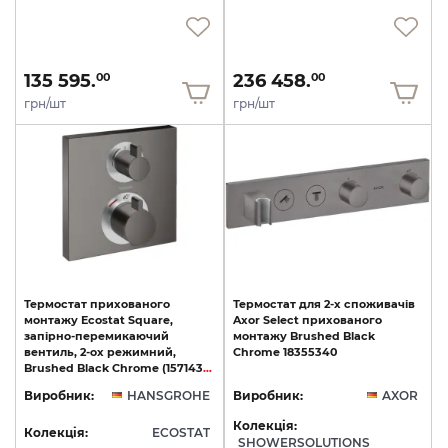
135 595.
236 458.
00
00
грн/шт
грн/шт
Термостат прихованого
Термостат
для
2-х
споживачів
монтажу Ecostat Square,
Axor
Select
прихованого
запірно-перемикаючий
монтажу
Brushed
Black
вентиль, 2-ох режимний,
Chrome
18355340
Brushed Black Chrome (15714340)
Виробник:
HANSGROHE
Виробник:
AXOR
Колекція:
Колекція:
ECOSTAT
SHOWERSOLUTIONS