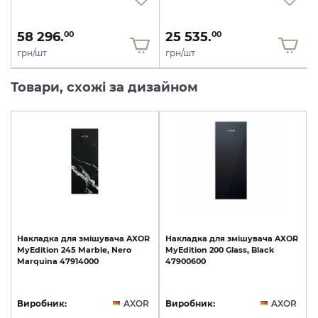
58 296.
25 535.
00
00
грн/шт
грн/шт
Товари, схожі за дизайном
Накладка
для
змішувача
AXOR
Накладка
для
змішувача
AXOR
MyEdition
245
Marble,
Nero
MyEdition
200
Glass,
Black
Marquina
47914000
47900600
Виробник:
AXOR
Виробник:
AXOR