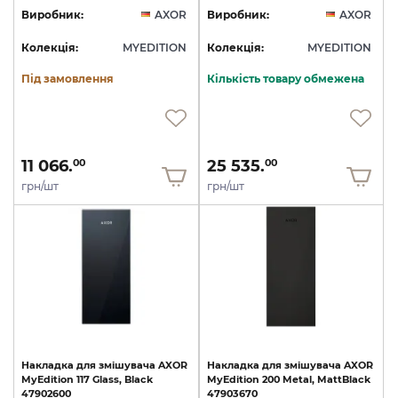
Виробник:
AXOR
Виробник:
AXOR
Колекція:
MYEDITION
Колекція:
MYEDITION
Під замовлення
Кількість товару обмежена
11 066.
25 535.
00
00
грн/шт
грн/шт
Накладка
для
змішувача
AXOR
Накладка
для
змішувача
AXOR
MyEdition
117
Glass,
Black
MyEdition
200
Metal,
MattBlack
47902600
47903670