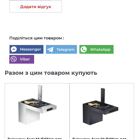
Додати відгук
Поділіться цим товаром :
Разом з цим товаром купують
Змішувач
Axor
MyEdition
для
Змішувач
Axor
MyEdition
для