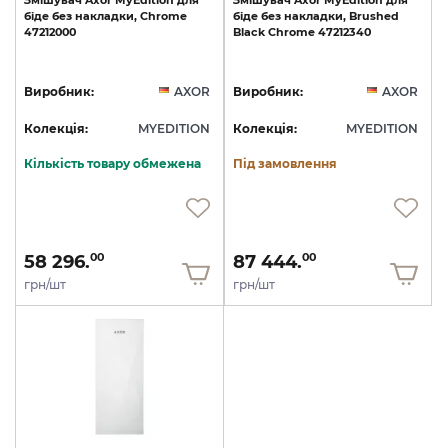
біде
без
накладки,
Chrome
біде
без
накладки,
Brushed
47212000
Black
Chrome
47212340
Виробник:
AXOR
Виробник:
AXOR
Колекція:
MYEDITION
Колекція:
MYEDITION
Кількість товару обмежена
Під замовлення
58 296.
87 444.
00
00
грн/шт
грн/шт