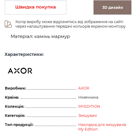
Швидка покупка
3D дизайн
Колір виробу може відрізнятись від зображення на сайті 
через налаштування передачі кольорів екраном монітору.
Матеріал: камінь мармур
Характеристики:
Виробник:
AXOR
Країна:
Німеччина
Колекція:
MYEDITION
Категорія:
Змішувачі
Тип продукції:
Накладка для змішувачів
My Edition