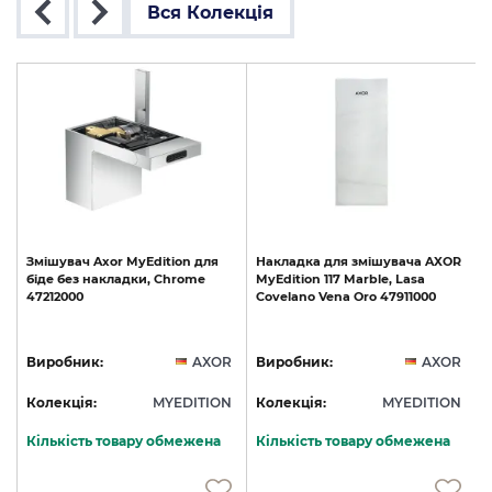
Вся Колекція
R
Змішувач
Axor
MyEdition
для
Накладка
для
змішувача
AXOR
біде
без
накладки,
Chrome
MyEdition
117
Marble,
Lasa
47212000
Covelano
Vena
Oro
47911000
R
Виробник:
AXOR
Виробник:
AXOR
N
Колекція:
MYEDITION
Колекція:
MYEDITION
Кількість товару обмежена
Кількість товару обмежена