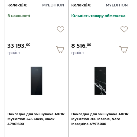
Колекція:
MYEDITION
Колекція:
MYEDITION
В наявності
Кількість товару обмежена
33 193.
8 516.
00
00
грн/шт
грн/шт
Накладка
для
змішувача
AXOR
Накладка
для
змішувача
AXOR
MyEdition
245
Glass,
Black
MyEdition
200
Marble,
Nero
47901600
Marquina
47913000