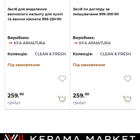
Засіб
для
видалення
Засіб
по
догляду
за
вапняного
нальоту
для
кухні
змішувачами
999-200-90
та
ванної
кімнати
999-220-90
Виробник:
Виробник:
KFA ARMATURA
KFA ARMATURA
H
Колекція:
CLEAN & FRESH
Колекція:
CLEAN & FRESH
Під замовлення
Під замовлення
259.
259.
00
00
грн/шт
грн/шт