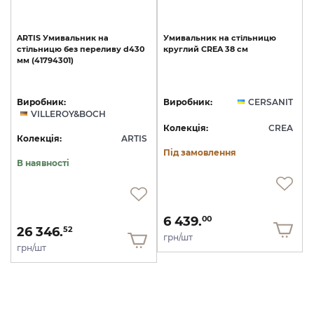
ARTIS
Умивальник
на
Умивальник
на
стільницю
стільницю
без
переливу
d430
круглий
CREA
38
см
мм
(41794301)
Виробник:
Виробник:
CERSANIT
VILLEROY&BOCH
Колекція:
CREA
Колекція:
ARTIS
Під замовлення
В наявності
6 439.
00
26 346.
52
грн/шт
грн/шт