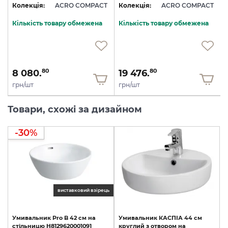
T
Колекція:
ACRO COMPACT
Колекція:
ACRO COMPACT
Кількість товару обмежена
Кількість товару обмежена
8 080.
19 476.
80
80
грн/шт
грн/шт
Товари, схожі за дизайном
-30%
виставковий взірець
Умивальник
Pro
B
42
см
на
Умивальник
КАСПІА
44
см
стільницю
H8129620001091
круглий
з
отвором
на