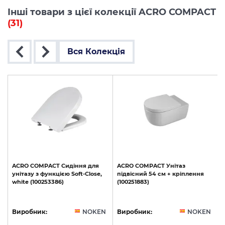
Інші товари з цієї колекції ACRO COMPACT
(31)
Вся Колекція
ACRO
COMPACT
Сидіння
для
ACRO
COMPACT
Унітаз
унітазу
з
функцією
Soft-Close,
підвісний
54
см
+
кріплення
white
(100253386)
(100251883)
б
N
Виробник:
NOKEN
Виробник:
NOKEN