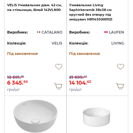
VELIS
Умивальник
діам.
42
см,
Умивальник
Living
на
стільницю,
білий
142VLN00
Saphirkeramik
38х38
см
круглий
без
отвору
під
змішувач
H8114350001121
Виробник:
CATALANO
Виробник:
LAUFEN
Колекція:
VELIS
Колекція:
LIVING
Під замовлення
Під замовлення
12 691.
21 699.
00
43
6 345.
14 104.
50
63
грн/шт
грн/шт