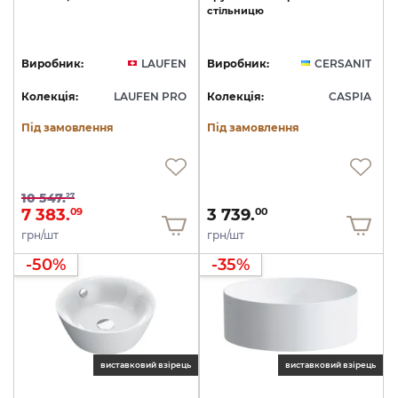
стільницю
Виробник:
LAUFEN
Виробник:
CERSANIT
Колекція:
LAUFEN PRO
Колекція:
CASPIA
Під замовлення
Під замовлення
10 547.
27
7 383.
3 739.
09
00
грн/шт
грн/шт
-50%
-35%
виставковий взірець
виставковий взірець