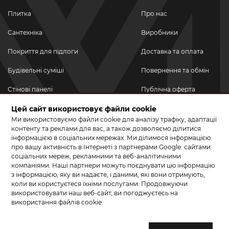
Плитка
Про нас
Сантехніка
Виробники
Покриття для підлоги
Доставка та оплата
Будівельні суміші
Повернення та обмін
Стінові панелі
Публічна оферта
Новинки
Цей сайт використовує файли cookie
Політика
конфіденційності
Ми використовуємо файли cookie для аналізу трафіку, адаптації
Акційні товари
контенту та реклами для вас, а також дозволяємо ділитися
інформацією в соціальних мережах. Ми ділимося інформацією
Акції/Знижки
про вашу активність в Інтернеті з партнерами Google: сайтами
соціальних мереж, рекламними та веб-аналітичними
ПРИЄДНУЙТЕСЬ ДО НАС У СОЦМЕРЕЖАХ
компаніями. Наші партнери можуть поєднувати цю інформацію
з інформацією, яку ви надаєте, і даними, які вони отримують,
коли ви користуєтеся їхніми послугами. Продовжуючи
використовувати наш веб-сайт, ви погоджуєтесь на
використання файлів cookie.
© 2026 КЕРАМА МАРКЕТ. Салон плитки, сантехніки, ламінату та
паркетної дошки.