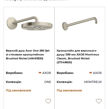
Верхній
душ
Axor
One
280
1jet
Кронштейн
для
верхнього
зі
стіновим
кронштейном
душу
389
мм
AXOR
Montreux
Brushed
Nickel
(48491820)
Classic,
Brushed
Nickel
(27348820)
Виробник:
AXOR
Виробник:
AXOR
Колекція:
ONE
Колекція:
MONTREUX
Під замовлення
Під замовлення