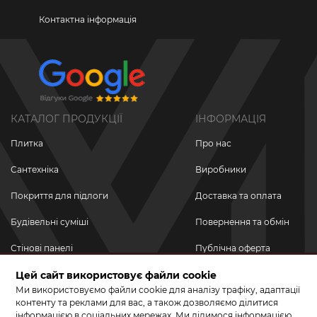
Контактна інформація
КАТАЛОГ ПРОДУКЦІЇ
ІНФОРМАЦІЯ
Плитка
Про нас
Сантехніка
Виробники
Покриття для підлоги
Доставка та оплата
Будівельні суміші
Повернення та обмін
Стінові панелі
Публічна оферта
Новинки
Цей сайт використовує файли cookie
Політика
конфіденційності
Ми використовуємо файли cookie для аналізу трафіку, адаптації
Акційні товари
контенту та реклами для вас, а також дозволяємо ділитися
інформацією в соціальних мережах. Ми ділимося інформацією