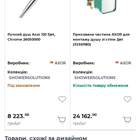
Ручний
душ
Axor
120
3jet,
Прихована
частина
AXOR
для
Chrome
26050000
монтажу
душу
зі
стіни
2jet
(35361180)
R
Виробник:
AXOR
Виробник:
AXOR
Колекція:
Колекція:
SHOWERSOLUTIONS
SHOWERSOLUTIONS
Під замовлення
Кількість товару обмежена
8 223.
24 162.
00
00
грн/шт
грн/шт
Товари, схожі за дизайном