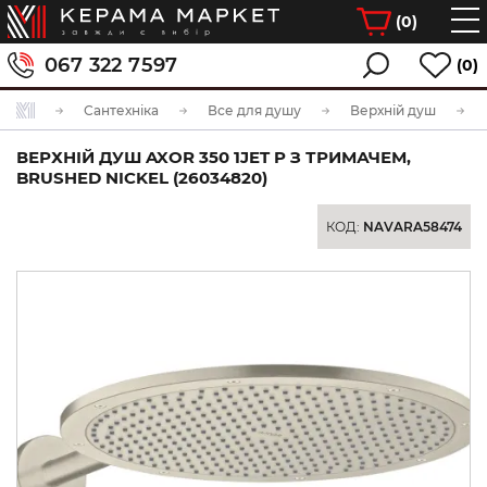
(
0
)
067 322 7597
(0)
Сантехніка
Все для душу
Верхній душ
ВЕРХНІЙ ДУШ AXOR 350 1JET P З ТРИМАЧЕМ,
BRUSHED NICKEL (26034820)
КОД:
NAVARA58474