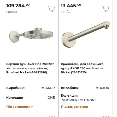
109 284.
13 445.
00
00
грн/шт
грн/шт
Верхній
душ
Axor
One
280
2jet
Кронштейн
для
верхнього
зі
стіновим
кронштейном,
душу
AXOR
390
мм
Brushed
Brushed
Nickel
(48492820)
Nickel
(26431820)
Виробник:
AXOR
Виробник:
AXOR
Колекція:
Колекція:
ONE
SHOWERSOLUTIONS
Під замовлення
Під замовлення