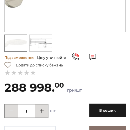
Під замовлення
Ціну уточнюйте
Додати до списку бажань
288 998.
00
грн/шт
шт
В кошик