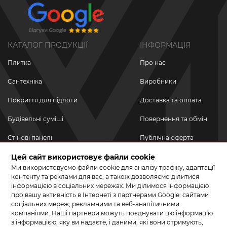
КАТАЛОГ ПРОДУКЦІЇ
ІНФОРМАЦІЯ
Плитка
Про нас
Сантехніка
Виробники
Покриття для підлоги
Доставка та оплата
Будівельні суміші
Повернення та обмін
Стінові панелі
Публічна оферта
Новинки
Цей сайт використовує файли cookie
Політика
конфіденційності
Ми використовуємо файли cookie для аналізу трафіку, адаптації
Акційні товари
контенту та реклами для вас, а також дозволяємо ділитися
інформацією в соціальних мережах. Ми ділимося інформацією
Акції/Знижки
про вашу активність в Інтернеті з партнерами Google: сайтами
соціальних мереж, рекламними та веб-аналітичними
ПРИЄДНУЙТЕСЬ ДО НАС У СОЦМЕРЕЖАХ
компаніями. Наші партнери можуть поєднувати цю інформацію
з інформацією, яку ви надаєте, і даними, які вони отримують,