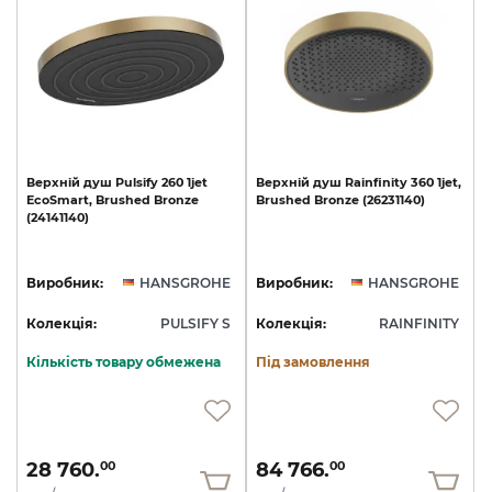
Верхній
душ
Pulsify
260
1jet
Верхній
душ
Rainfinity
360
1jet,
EcoSmart,
Brushed
Bronze
Brushed
Bronze
(26231140)
(24141140)
Виробник:
HANSGROHE
Виробник:
HANSGROHE
Колекція:
PULSIFY S
Колекція:
RAINFINITY
Кількість товару обмежена
Під замовлення
28 760.
84 766.
00
00