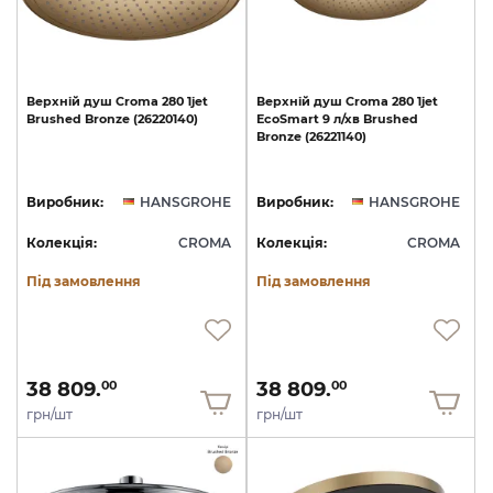
Верхній
душ
Croma
280
1jet
Верхній
душ
Croma
280
1jet
Brushed
Bronze
(26220140)
EcoSmart
9
л/хв
Brushed
Bronze
(26221140)
Виробник:
HANSGROHE
Виробник:
HANSGROHE
Колекція:
CROMA
Колекція:
CROMA
Під замовлення
Під замовлення
38 809.
38 809.
00
00
грн/шт
грн/шт