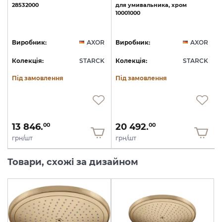
28532000
для
умивальника,
хром
10001000
1
R
Виробник:
AXOR
Виробник:
AXOR
K
Колекція:
STARCK
Колекція:
STARCK
Під замовлення
Під замовлення
13 846.
20 492.
00
00
грн/шт
грн/шт
Товари, схожі за дизайном