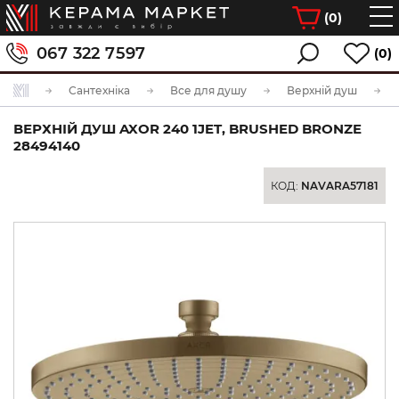
(
0
)
067 322 7597
(0)
Сантехніка
Все для душу
Верхній душ
ВЕРХНІЙ ДУШ AXOR 240 1JET, BRUSHED BRONZE
28494140
КОД:
NAVARA57181