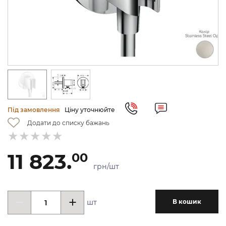
Під замовлення
Ціну уточнюйте
Додати до списку бажань
11 823.
00
грн/шт
шт
В кошик