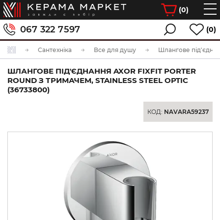
(
0
)
067 322 7597
(0)
Сантехніка
Все для душу
Шлангове під'єдна
ШЛАНГОВЕ ПІД'ЄДНАННЯ AXOR FIXFIT PORTER
ROUND З ТРИМАЧЕМ, STAINLESS STEEL OPTIC
(36733800)
КОД:
NAVARA59237