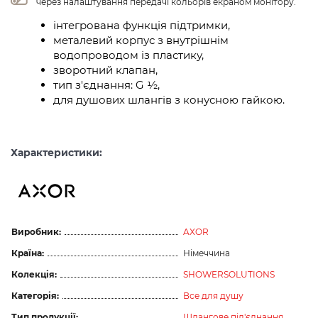
через налаштування передачі кольорів екраном монітору.
інтегрована функція підтримки,
металевий корпус з внутрішнім
водопроводом із пластику,
зворотний клапан,
тип з'єднання: G ½,
для душових шлангів з конусною гайкою.
Характеристики:
Виробник:
AXOR
Країна:
Німеччина
Колекція:
SHOWERSOLUTIONS
Категорія:
Все для душу
Тип продукції:
Шлангове під'єднання