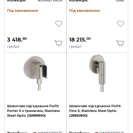
Колекція:
ROUND INOX
Колекція:
ONE
Під замовлення
Під замовлення
3 418.
18 215.
80
00
грн/шт
грн/шт
Шлангове
під'єднання
FixFit
Шлангове
під'єднання
FixFit
Porter
S
з
тримачем,
Stainless
Fine
S,
Stainless
Steel
Optic
Steel
Optic
(26888800)
(28882800)