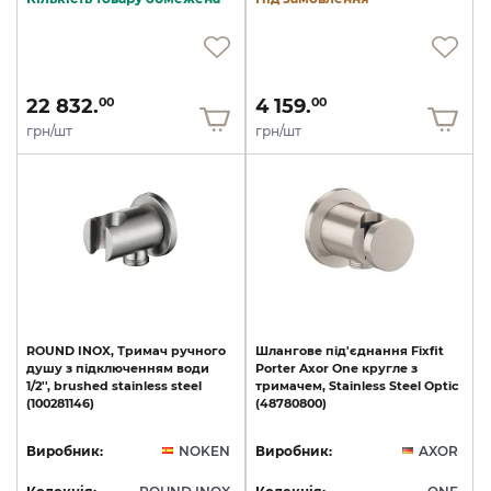
22 832.
4 159.
00
00
грн/шт
грн/шт
ROUND
INOX,
Тримач
ручного
Шлангове
під'єднання
Fixfit
душу
з
підключенням
води
Porter
Axor
One
кругле
з
1/2'',
brushed
stainless
steel
тримачем,
Stainless
Steel
Optic
(100281146)
(48780800)
Виробник:
NOKEN
Виробник:
AXOR