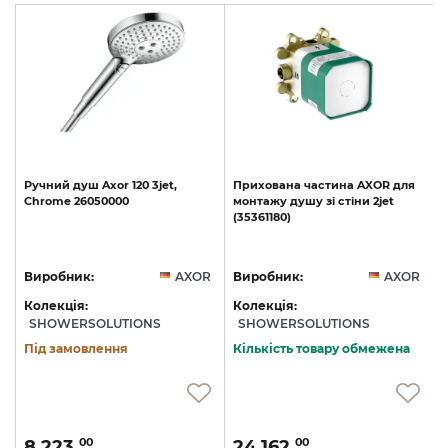
Ручний
душ
Axor
120
3jet,
Прихована
частина
AXOR
для
Chrome
26050000
монтажу
душу
зі
стіни
2jet
(35361180)
R
Виробник:
AXOR
Виробник:
AXOR
Колекція:
Колекція:
SHOWERSOLUTIONS
SHOWERSOLUTIONS
Під замовлення
Кількість товару обмежена
8 223.
24 162.
00
00