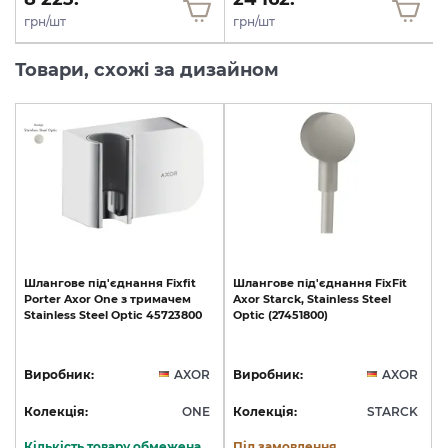
грн/шт
грн/шт
Товари, схожі за дизайном
Шлангове
під'єднання
Fixfit
Шлангове
під'єднання
FixFit
Porter
Axor
One
з
тримачем
Axor
Starck,
Stainless
Steel
Stainless
Steel
Optic
45723800
Optic
(27451800)
Виробник:
AXOR
Виробник:
AXOR
Колекція:
ONE
Колекція:
STARCK
Кількість товару обмежена
Під замовлення