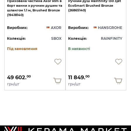
Прихована
частина
Axor
Rim
в
Ручний
душ
Rainfinity
130
3jet
борт
ванни
з
ручним
душем
та
EcoSmart
Brushed
Bronze
шлангом
1.1
м,
Brushed
Bronze
(26865140)
(19418140)
Виробник:
AXOR
Виробник:
HANSGROHE
Колекція:
SBOX
Колекція:
RAINFINITY
Під замовлення
В наявності
49 602.
11 849.
00
00
грн/шт
грн/шт