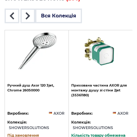
Вся Колекція
Ручний
душ
Axor
120
3jet,
Прихована
частина
AXOR
для
Chrome
26050000
монтажу
душу
зі
стіни
2jet
(35361180)
R
Виробник:
AXOR
Виробник:
AXOR
Колекція:
Колекція:
SHOWERSOLUTIONS
SHOWERSOLUTIONS
Під замовлення
Кількість товару обмежена