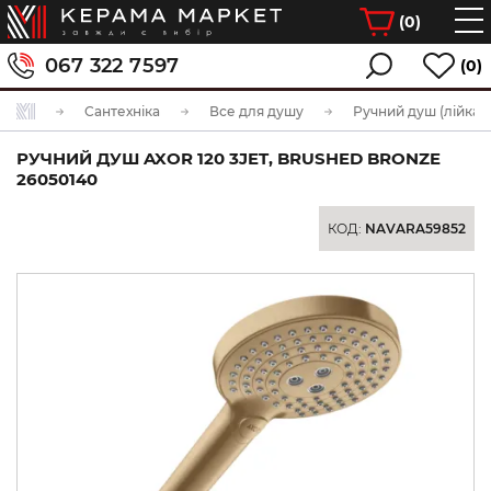
(
0
)
067 322 7597
(0)
Сантехніка
Все для душу
Ручний душ (лійка)
РУЧНИЙ ДУШ AXOR 120 3JET, BRUSHED BRONZE
26050140
КОД:
NAVARA59852