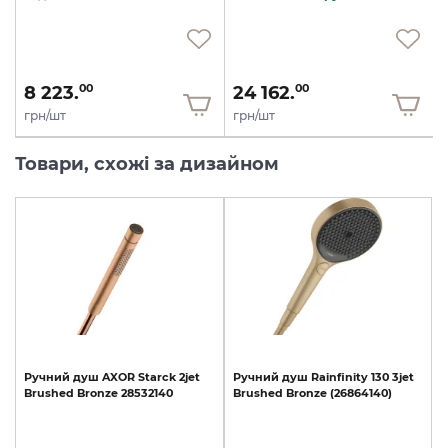
8 223.
24 162.
00
00
грн/шт
грн/шт
Товари, схожі за дизайном
Ручний
душ
AXOR
Starck
2jet
Ручний
душ
Rainfinity
130
3jet
Brushed
Bronze
28532140
Brushed
Bronze
(26864140)