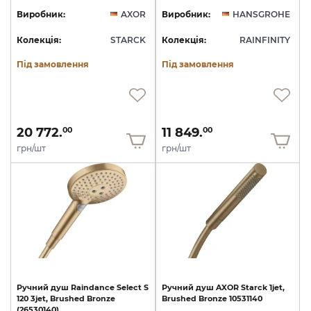
Виробник:
AXOR
Виробник:
HANSGROHE
Колекція:
STARCK
Колекція:
RAINFINITY
Під замовлення
Під замовлення
20 772.
11 849.
00
00
грн/шт
грн/шт
Ручний
душ
Raindance
Select
S
Ручний
душ
AXOR
Starck
1jet,
120
3jet,
Brushed
Bronze
Brushed
Bronze
10531140
(26530140)