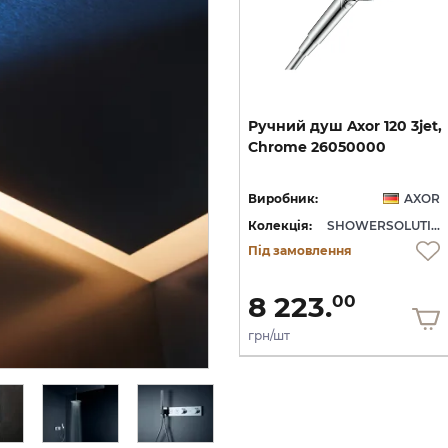
et
Шлангове під'єднання
Ручний
душ
Axor
120
3jet,
AXOR Fixfit Porter з
Chrome
26050000
тримачем, Chrome 11626000
OR
Виробник:
AXOR
Виробник:
AXOR
SHOWERSOLUTIONS
Колекція:
SHOWERSOLUTIONS
Колекція:
SHOWERSOLUTIONS
Кількість товару
Під замовлення
обмежена
15 340.
8 223.
00
00
грн/шт
грн/шт