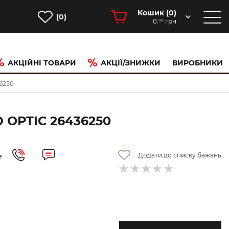
Кошик (
0
)
(0)
0.
грн
00
АКЦІЙНІ ТОВАРИ
АКЦІЇ/ЗНИЖКИ
ВИРОБНИКИ
6250
OPTIC 26436250
Додати до списку бажань
е