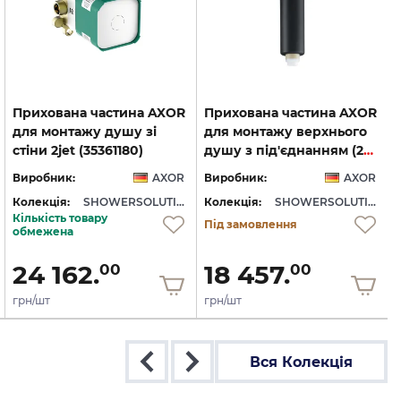
Прихована частина AXOR
Прихована частина AXOR
для монтажу душу зі
для монтажу верхнього
стіни 2jet (35361180)
душу з під'єднанням (26434180)
Виробник:
AXOR
Виробник:
AXOR
Колекція:
SHOWERSOLUTIONS
Колекція:
SHOWERSOLUTIONS
Кількість товару
Під замовлення
обмежена
24 162.
18 457.
00
00
грн/шт
грн/шт
Вся Колекція