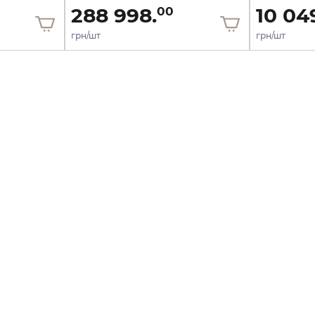
288 998.
10 04
00
грн/шт
грн/шт