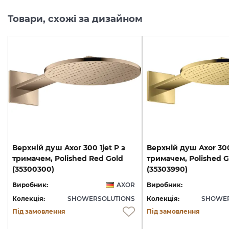
Товари, схожі за дизайном
Верхній душ Axor 300 1jet P з
Верхній душ Axor 300
тримачем, Polished Red Gold
тримачем, Polished G
(35300300)
(35303990)
Виробник:
AXOR
Виробник:
Колекція:
SHOWERSOLUTIONS
Колекція:
SHOWER
Під замовлення
Під замовлення