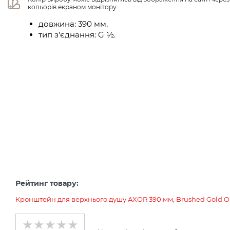
кольорів екраном монітору.
довжина: 390 мм,
тип з'єднання: G ½.
Рейтинг товару:
Кронштейн для верхнього душу AXOR 390 мм, Brushed Gold O