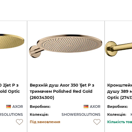
 2jet P з
Верхній душ Axor 350 1jet P з
Кронштейн
old Optic
тримачем Polished Red Gold
душу 389 м
(26034300)
Optic (2741
AXOR
Виробник:
AXOR
Виробник:
SOLUTIONS
Колекція:
SHOWERSOLUTIONS
Колекція:
Під замовлення
Кількість т