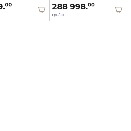
9.
288 998.
00
00
грн/шт