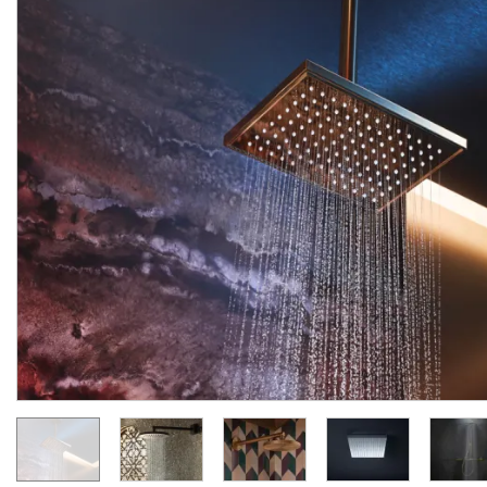
Верхній душ Axor 300 1jet
Верхній душ Axor 300 1j
P з тримачем, Polished
P з тримачем, Chrome
Red Gold (35300300)
(35300000)
Виробник:
AXOR
Виробник:
AX
Колекція:
SHOWERSOLUTIONS
Колекція:
Кількість товару
Під замовлення
обмежена
165 958.
110 639.
00
00
грн/шт
грн/шт