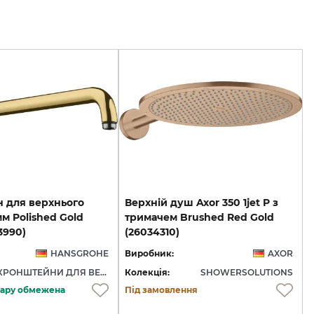
 для верхнього
Верхній душ Axor 350 1jet P з
м Polished Gold
тримачем Brushed Red Gold
3990)
(26034310)
HANSGROHE
Виробник:
AXOR
КРОНШТЕЙНИ ДЛЯ ВЕРХНЬОГО ДУШУ
Колекція:
SHOWERSOLUTIONS
овару обмежена
Під замовлення