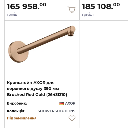
165 958.
185 108.
00
00
грн/шт
грн/шт
Кронштейн AXOR для
верхнього душу 390 мм
Brushed Red Gold (26431310)
Виробник:
AXOR
Колекція:
SHOWERSOLUTIONS
Під замовлення