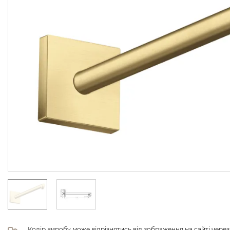
Колір виробу може відрізнятись від зображення на сайті чере