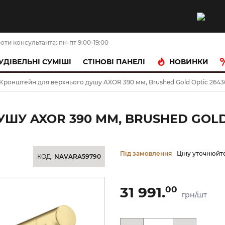
оти консультанта: пн-пт 9:00-19:00
НОВИНКИ
УДІВЕЛЬНІ СУМІШІ
CТІНОВІ ПАНЕЛІ
Кронштейн для верхнього душу AXOR 390 мм, Brushed Gold Optic 2643
У AXOR 390 ММ, BRUSHED GOLD 
Під замовлення
Ціну уточнюйт
КОД:
NAVARA59790
31 991.
00
грн/шт