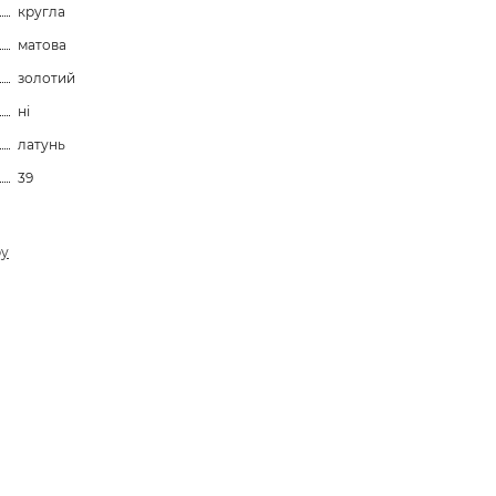
кругла
матова
золотий
ні
латунь
39
ру