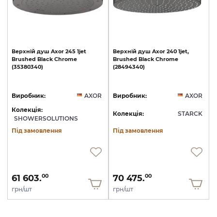
Верхній
душ
Axor
245
1jet
Верхній
душ
Axor
240
1jet,
Brushed
Black
Chrome
Brushed
Black
Chrome
(35380340)
(28494340)
Виробник:
AXOR
Виробник:
AXOR
Колекція:
Колекція:
STARCK
SHOWERSOLUTIONS
Під замовлення
Під замовлення
61 603.
70 475.
00
00
грн/шт
грн/шт