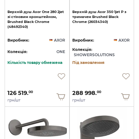
Верхній
душ
Axor
One
280
2jet
Верхній
душ
Axor
350
1jet
P
з
зі
стіновим
кронштейном,
тримачем
Brushed
Black
Brushed
Black
Chrome
Chrome
(26034340)
(48492340)
Виробник:
AXOR
Виробник:
AXOR
Колекція:
Колекція:
ONE
SHOWERSOLUTIONS
Кількість товару обмежена
Під замовлення
126 519.
288 998.
00
00
грн/шт
грн/шт