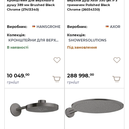
Кронштейн
для
верхнього
Верхній
душ
Axor
350
1jet
P
з
душу
389
мм
Brushed
Black
тримачем
Polished
Black
Chrome
(27413340)
Chrome
(26034330)
Виробник:
HANSGROHE
Виробник:
AXOR
Колекція:
Колекція:
КРОНШТЕЙНИ ДЛЯ ВЕРХНЬОГО ДУШУ
SHOWERSOLUTIONS
В наявності
Під замовлення
10 049.
288 998.
00
00
грн/шт
грн/шт