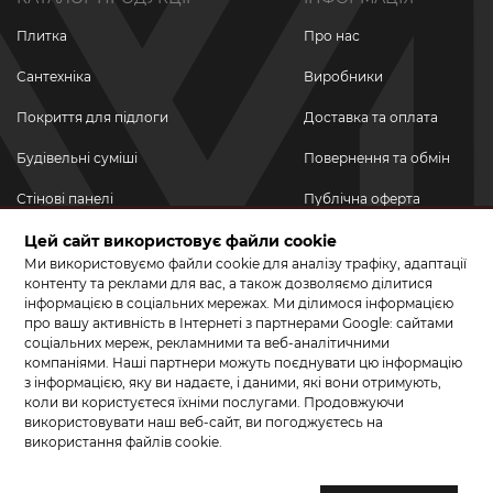
Плитка
Про нас
Сантехніка
Виробники
Покриття для підлоги
Доставка та оплата
Будівельні суміші
Повернення та обмін
Стінові панелі
Публічна оферта
Новинки
Цей сайт використовує файли cookie
Політика
конфіденційності
Ми використовуємо файли cookie для аналізу трафіку, адаптації
Акційні товари
контенту та реклами для вас, а також дозволяємо ділитися
інформацією в соціальних мережах. Ми ділимося інформацією
Акції/Знижки
про вашу активність в Інтернеті з партнерами Google: сайтами
соціальних мереж, рекламними та веб-аналітичними
ПРИЄДНУЙТЕСЬ ДО НАС У СОЦМЕРЕЖАХ
компаніями. Наші партнери можуть поєднувати цю інформацію
з інформацією, яку ви надаєте, і даними, які вони отримують,
коли ви користуєтеся їхніми послугами. Продовжуючи
використовувати наш веб-сайт, ви погоджуєтесь на
використання файлів cookie.
© 2026 КЕРАМА МАРКЕТ. Салон плитки, сантехніки, ламінату та
паркетної дошки.