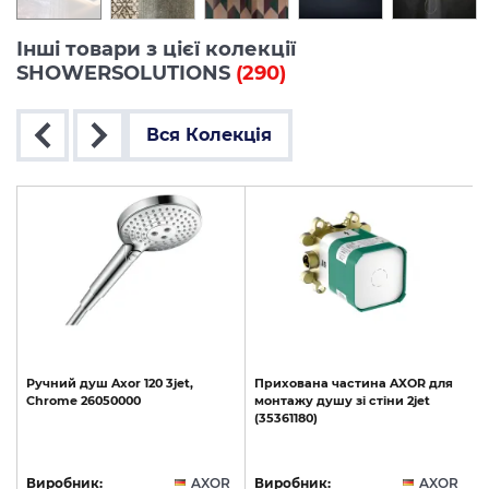
Інші товари з цієї колекції
SHOWERSOLUTIONS
(290)
Вся Колекція
Ручний
душ
Axor
120
3jet,
Прихована
частина
AXOR
для
Chrome
26050000
монтажу
душу
зі
стіни
2jet
(35361180)
R
Виробник:
AXOR
Виробник:
AXOR