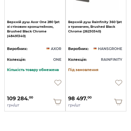
Верхній
душ
Axor
One
280
1jet
Верхній
душ
Rainfinity
360
1jet
зі
стіновим
кронштейном,
з
тримачем,
Brushed
Black
Brushed
Black
Chrome
Chrome
(26230340)
(48491340)
Виробник:
AXOR
Виробник:
HANSGROHE
Колекція:
ONE
Колекція:
RAINFINITY
Кількість товару обмежена
Під замовлення
109 284.
98 497.
00
00
грн/шт
грн/шт