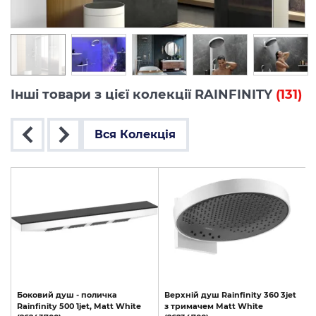
Інші товари з цієї колекції RAINFINITY
(131)
Вся Колекція
Боковий
душ
-
поличка
Верхній
душ
Rainfinity
360
3jet
Rainfinity
500
1jet,
Matt
White
з
тримачем
Matt
White
з