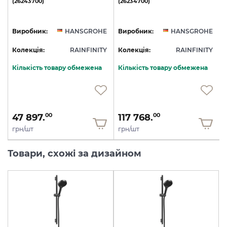
(26243700)
(26234700)
E
Виробник:
HANSGROHE
Виробник:
HANSGROHE
Y
Колекція:
RAINFINITY
Колекція:
RAINFINITY
Кількість товару обмежена
Кількість товару обмежена
47 897.
117 768.
00
00
грн/шт
грн/шт
Товари, схожі за дизайном