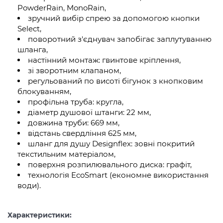
PowderRain, MonoRain,
зручний вибір спрею за допомогою кнопки
Select,
поворотний з'єднувач запобігає заплутуванню
шланга,
настінний монтаж: гвинтове кріплення,
зі зворотним клапаном,
регульований по висоті бігунок з кнопковим
блокуванням,
профільна труба: кругла,
діаметр душової штанги: 22 мм,
довжина труби: 669 мм,
відстань свердління 625 мм,
шланг для душу Designflex: зовні покритий
текстильним матеріалом,
поверхня розпилювального диска: графіт,
технологія EcoSmart (економне використання
води).
Характеристики: