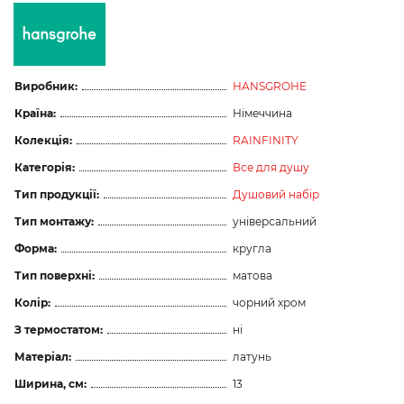
Виробник:
HANSGROHE
Країна:
Німеччина
Колекція:
RAINFINITY
Категорія:
Все для душу
Тип продукції:
Душовий набір
Тип монтажу:
універсальний
Форма:
кругла
Тип поверхні:
матова
Колір:
чорний хром
З термостатом:
ні
Матеріал:
латунь
Ширина, см:
13