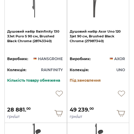
Душовий
набір
Rainfinity
130
Душовий
набір
Axor
Uno
120
3Jet
Puro
S
90
см,
Brushed
3jet
90
см,
Brushed
Black
Black
Chrome
(28743340)
Chrome
(27987340)
Виробник:
HANSGROHE
Виробник:
AXOR
Колекція:
RAINFINITY
Колекція:
UNO
Кількість товару обмежена
Під замовлення
28 881.
49 239.
00
00
грн/шт
грн/шт