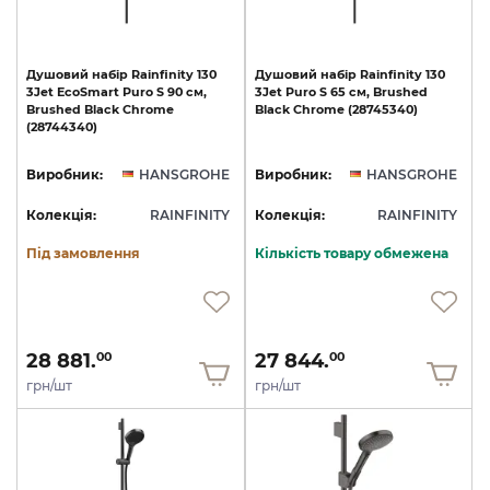
Душовий
набір
Rainfinity
130
Душовий
набір
Rainfinity
130
3Jet
EcoSmart
Puro
S
90
см,
3Jet
Puro
S
65
см,
Brushed
Brushed
Black
Chrome
Black
Chrome
(28745340)
(28744340)
Виробник:
HANSGROHE
Виробник:
HANSGROHE
Колекція:
RAINFINITY
Колекція:
RAINFINITY
Під замовлення
Кількість товару обмежена
28 881.
27 844.
00
00
грн/шт
грн/шт