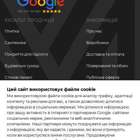
КАТАЛОГ ПРОДУКЦІЇ
ІНФОРМАЦІЯ
Плитка
Про нас
Сантехніка
Виробники
Покриття для підлоги
Доставка та оплата
Будівельні суміші
Повернення та обмін
Стінові панелі
Публічна оферта
Новинки
Цей сайт використовує файли cookie
Політика
конфіденційності
Ми використовуємо файли cookie для аналізу трафіку, адаптації
Акційні товари
контенту та реклами для вас, а також дозволяємо ділитися
інформацією в соціальних мережах. Ми ділимося інформацією
Акції/Знижки
про вашу активність в Інтернеті з партнерами Google: сайтами
соціальних мереж, рекламними та веб-аналітичними
ПРИЄДНУЙТЕСЬ ДО НАС У СОЦМЕРЕЖАХ
компаніями. Наші партнери можуть поєднувати цю інформацію
з інформацією, яку ви надаєте, і даними, які вони отримують,
коли ви користуєтеся їхніми послугами. Продовжуючи