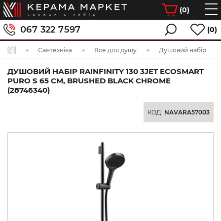
(
0
)
067 322 7597
(0)
Сантехніка
Все для душу
Душовий набір
ДУШОВИЙ НАБІР RAINFINITY 130 3JET ECOSMART
PURO S 65 СМ, BRUSHED BLACK CHROME
(28746340)
КОД:
NAVARA57003