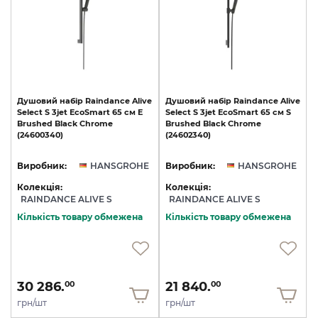
Душовий
набір
Raindance
Alive
Душовий
набір
Raindance
Alive
Select
S
3jet
EcoSmart
65
см
E
Select
S
3jet
EcoSmart
65
см
S
Brushed
Black
Chrome
Brushed
Black
Chrome
(24600340)
(24602340)
Виробник:
HANSGROHE
Виробник:
HANSGROHE
Колекція:
Колекція:
RAINDANCE ALIVE S
RAINDANCE ALIVE S
Кількість товару обмежена
Кількість товару обмежена
30 286.
21 840.
00
00
грн/шт
грн/шт