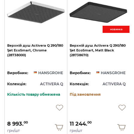
новинкa
Верхній
душ
Activera
Q
290/180
Верхній
душ
Activera
Q
290/180
1jet
EcoSmart,
Chrome
1jet
EcoSmart,
Matt
Black
2
(28738000)
(28738670)
F
E
Виробник:
HANSGROHE
Виробник:
HANSGROHE
Q
Колекція:
ACTIVERA Q
Колекція:
ACTIVERA Q
Кількість товару обмежена
Під замовлення
8 993.
11 244.
00
00
грн/шт
грн/шт