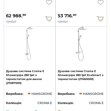
62 988.
53 716.
80
60
грн/шт
грн/шт
Душова
система
Croma
E
Душова
система
Croma
E
Showerpipe
280
1jet
з
Showerpipe
280
1jet
EcoSmart
з
термостатом
для
ванни
термостатом
(27660000)
(27687000)
Виробник:
HANSGROHE
Виробник:
HANSGROHE
Колекція:
CROMA E
Колекція:
CROMA E