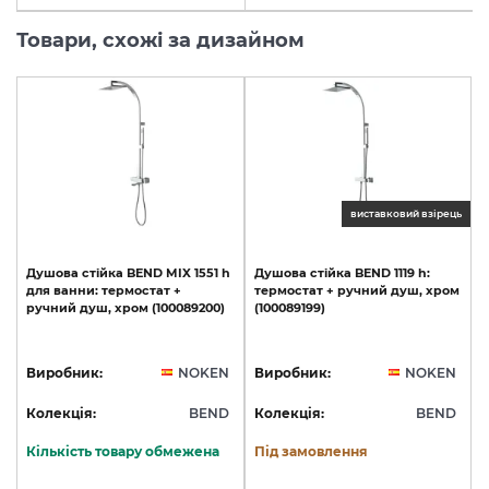
Товари, схожі за дизайном
виставковий взірець
Душова
стійка
BEND
MIX
1551
h
Душова
стійка
BEND
1119
h:
для
ванни:
термостат
+
термостат
+
ручний
душ,
хром
ручний
душ,
хром
(100089200)
(100089199)
Виробник:
NOKEN
Виробник:
NOKEN
Колекція:
BEND
Колекція:
BEND
Кількість товару обмежена
Під замовлення