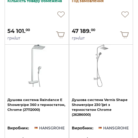
Кількість товару обмежена
Під замовлення
54 101.
47 189.
00
00
грн/шт
грн/шт
Душова
система
Raindance
E
Душова
система
Vernis
Shape
Showerpipe
360
з
термостатом,
Showerpipe
230
1jet
з
Chrome
(27112000)
термостатом
Chrome
(26286000)
Виробник:
HANSGROHE
Виробник:
HANSGROHE