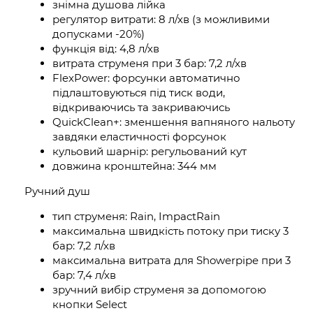
знімна душова лійка
регулятор витрати: 8 л/хв (з можливими
допусками -20%)
функція від: 4,8 л/хв
витрата струменя при 3 бар: 7,2 л/хв
FlexPower: форсунки автоматично
підлаштовуються під тиск води,
відкриваючись та закриваючись
QuickClean+: зменшення вапняного нальоту
завдяки еластичності форсунок
кульовий шарнір: регульований кут
довжина кронштейна: 344 мм
Ручний душ
тип струменя: Rain, ImpactRain
максимальна швидкість потоку при тиску 3
бар: 7,2 л/хв
максимальна витрата для Showerpipe при 3
бар: 7,4 л/хв
зручний вибір струменя за допомогою
кнопки Select