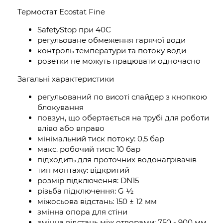
Термостат Ecostat Fine
SafetyStop при 40C
регульоване обмеження гарячої води
контроль температури та потоку води
розетки не можуть працювати одночасно
Загальні характеристики
регульований по висоті слайдер з кнопкою
блокування
повзун, що обертається на трубі для роботи
вліво або вправо
мінімальний тиск потоку: 0,5 бар
макс. робочий тиск: 10 бар
підходить для проточних водонагрівачів
тип монтажу: відкритий
розмір підключення: DN15
різьба підключення: G ½
міжосьова відстань: 150 ± 12 мм
змінна опора для стіни
змінна відстань між отворами: 750 - 900 мм