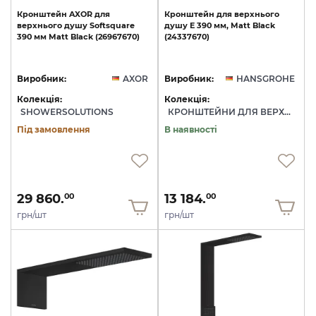
Кронштейн
AXOR
для
Кронштейн
для
верхнього
верхнього
душу
Softsquare
душу
E
390
мм,
Matt
Black
390
мм
Matt
Black
(26967670)
(24337670)
Виробник:
AXOR
Виробник:
HANSGROHE
Колекція:
Колекція:
SHOWERSOLUTIONS
КРОНШТЕЙНИ ДЛЯ ВЕРХНЬОГО ДУШУ
Під замовлення
В наявності
29 860.
13 184.
00
00
грн/шт
грн/шт