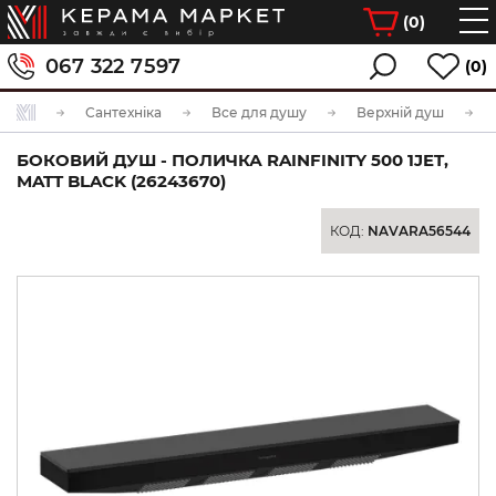
(
0
)
067 322 7597
(0)
Сантехніка
Все для душу
Верхній душ
БОКОВИЙ ДУШ - ПОЛИЧКА RAINFINITY 500 1JET,
MATT BLACK (26243670)
КОД:
NAVARA56544