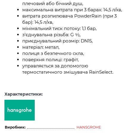
плечовий або бічний душ,
максимальна витрата при 3 барах: 14,5 л/хв,
витрата розпилювача PowderRain (при 3
бар): 14,5 л/хв,
мінімальний тиск потоку: 1,1 бар,
з'єднувальна різьба: G ½,
приєднувальний розмір: DN15,
матеріал: метал,
полиця з безпечного скла,
поверхня полиці: графіт,
управляється за допомогою
термостатичного змішувача RainSelect.
Характеристики:
Виробник:
HANSGROHE