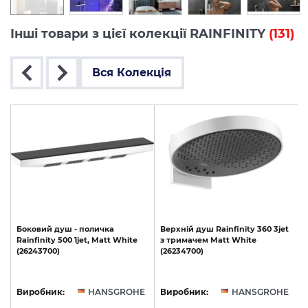
Інші товари з цієї колекції RAINFINITY
(131)
Вся Колекція
Боковий
душ
-
поличка
Верхній
душ
Rainfinity
360
3jet
Rainfinity
500
1jet,
Matt
White
з
тримачем
Matt
White
з
(26243700)
(26234700)
E
Виробник:
HANSGROHE
Виробник:
HANSGROHE