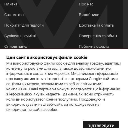
Плитка
Про нас
Сантехніка
Виробники
Покриття для підлоги
Доставка та оплата
Будівельні суміші
Повернення та обмін
Стінові панелі
Публічна оферта
Новинки
Цей сайт використовує файли cookie
Політика
конфіденційності
Ми використовуємо файли cookie для аналізу трафіку, адаптації
Акційні товари
контенту та реклами для вас, а також дозволяємо ділитися
інформацією в соціальних мережах. Ми ділимося інформацією
Акції/Знижки
про вашу активність в Інтернеті з партнерами Google: сайтами
соціальних мереж, рекламними та веб-аналітичними
ПРИЄДНУЙТЕСЬ ДО НАС У СОЦМЕРЕЖАХ
компаніями. Наші партнери можуть поєднувати цю інформацію
з інформацією, яку ви надаєте, і даними, які вони отримують,
коли ви користуєтеся їхніми послугами. Продовжуючи
використовувати наш веб-сайт, ви погоджуєтесь на
використання файлів cookie.
© 2026 КЕРАМА МАРКЕТ. Салон плитки, сантехніки, ламінату та
паркетної дошки.
ПІДТВЕРДИТИ