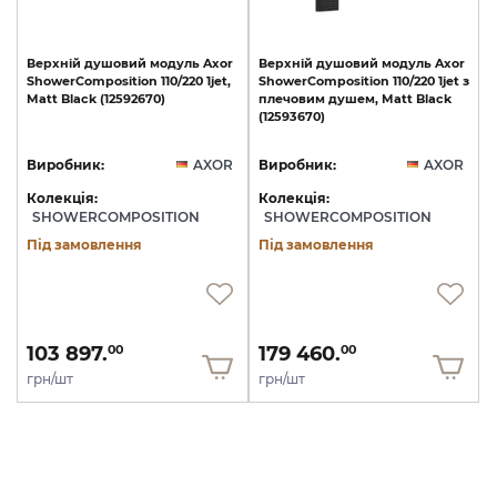
Верхній
душовий
модуль
Axor
Верхній
душовий
модуль
Axor
ShowerComposition
110/220
1jet,
ShowerComposition
110/220
1jet
з
Matt
Black
(12592670)
плечовим
душем,
Matt
Black
(12593670)
Виробник:
AXOR
Виробник:
AXOR
Колекція:
Колекція:
SHOWERCOMPOSITION
SHOWERCOMPOSITION
Під замовлення
Під замовлення
103 897.
179 460.
00
00
грн/шт
грн/шт