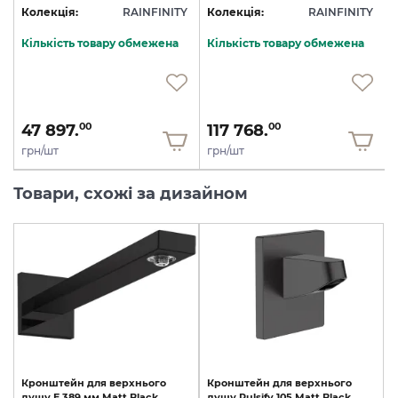
Y
Колекція:
RAINFINITY
Колекція:
RAINFINITY
Кількість товару обмежена
Кількість товару обмежена
47 897.
117 768.
00
00
грн/шт
грн/шт
Товари, схожі за дизайном
Кронштейн
для
верхнього
Кронштейн
для
верхнього
душу
E
389
мм
Matt
Black
душу
Pulsify
105
Matt
Black