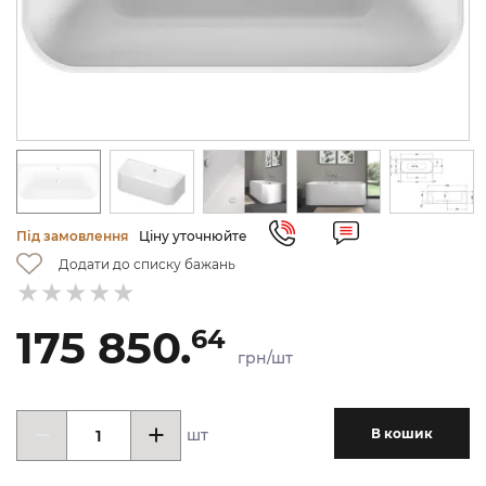
Під замовлення
Ціну уточнюйте
Додати до списку бажань
175 850.
64
грн/шт
шт
В кошик