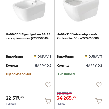
HAPPY
D.2
Біде
підвісне
54х36
HAPPY
D.2
Унітаз
підвісний
см
з
кріпленням
(2258150000)
Rimless
54х36
см
2222090000
T
Виробник:
DURAVIT
Виробник:
DURAVIT
2
Колекція:
HAPPY D.2
Колекція:
HAPPY D.2
Під замовлення
В наявності
38 073.
00
22 517.
34 265.
46
70
грн/шт
грн/шт