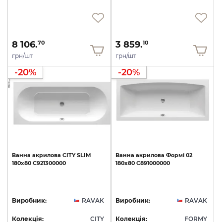
8 106.
3 859.
70
10
грн/шт
грн/шт
-20%
-20%
Ванна
акрилова
CITY
SLIM
Ванна
акрилова
Формі
02
180х80
C921300000
180х80
C891000000
Виробник:
RAVAK
Виробник:
RAVAK
Колекція:
CITY
Колекція:
FORMY