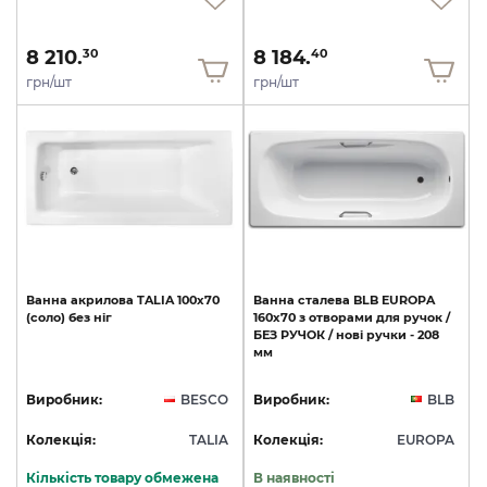
8 210.
8 184.
30
40
грн/шт
грн/шт
Ванна
акрилова
TALIA
100х70
Ванна
сталева
BLB
EUROPA
(соло)
без
ніг
160х70
з
отворами
для
ручок
/
БЕЗ
РУЧОК
/
нові
ручки
-
208
мм
Виробник:
BESCO
Виробник:
BLB
Колекція:
TALIA
Колекція:
EUROPA
Кількість товару обмежена
В наявності