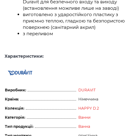
Duravit для безпечного входу та виходу
(встановлення можливе лише на заводі)
виготовлено з ударостійкого пластику з
приємно теплою, гладкою та безпористою
поверхнею (санітарний акрил)
з переливом
Характеристики:
Виробник:
DURAVIT
Країна:
Німеччина
Колекція:
HAPPY D.2
Категорія:
Ванни
Тип продукції:
Ванна
Тип монтажу:
пристінна