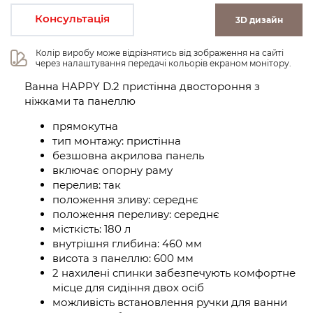
Консультація
3D дизайн
Колір виробу може відрізнятись від зображення на сайті 
через налаштування передачі кольорів екраном монітору.
Ванна HAPPY D.2 пристінна двостороння з
ніжками та панеллю
прямокутна
тип монтажу: пристінна
безшовна акрилова панель
включає опорну раму
перелив: так
положення зливу: середнє
положення переливу: середнє
місткість: 180 л
внутрішня глибина: 460 мм
висота з панеллю: 600 мм
2 нахилені спинки забезпечують комфортне
місце для сидіння двох осіб
можливість встановлення ручки для ванни