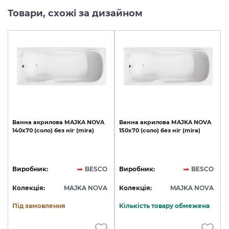
Товари, схожі за дизайном
Ванна
акрилова
MAJKA
NOVA
Ванна
акрилова
MAJKA
NOVA
140х70
(соло)
без
ніг
(mira)
150х70
(соло)
без
ніг
(mira)
Виробник:
BESCO
Виробник:
BESCO
Колекція:
MAJKA NOVA
Колекція:
MAJKA NOVA
Під замовлення
Кількість товару обмежена