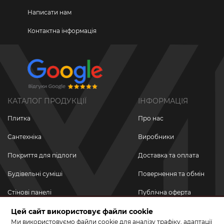
Написати нам
Контактна інформація
КАТАЛОГ ПРОДУКЦІЇ
ІНФОРМАЦІЯ
Плитка
Про нас
Сантехніка
Виробники
Покриття для підлоги
Доставка та оплата
Будівельні суміші
Повернення та обмін
Стінові панелі
Публічна оферта
Новинки
Цей сайт використовує файли cookie
Політика
конфіденційності
Ми використовуємо файли cookie для аналізу трафіку, адаптації