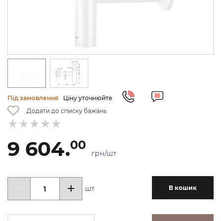
Під замовлення
Ціну уточнюйте
Додати до списку бажань
9 604.
00
грн/шт
шт
В кошик