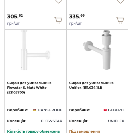
305.
335.
62
66
грн/шт
грн/шт
Сифон
для
умивальника
Сифон
для
умивальника
Flowstar
S,
Matt
White
Uniflex
(151.034.11.1)
(52105700)
Виробник:
HANSGROHE
Виробник:
GEBERIT
Колекція:
FLOWSTAR
Колекція:
UNIFLEX
Кількість товару обмежена
Під замовлення