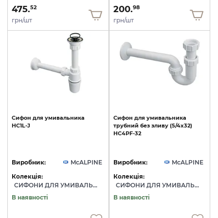
475.
200.
52
98
грн/шт
грн/шт
Сифон
для
умивальника
Сифон
для
умивальника
HC1L-J
трубний
без
зливу
(5/4х32)
HC4PF-32
Виробник:
McALPINE
Виробник:
McALPINE
Колекція:
Колекція:
СИФОНИ ДЛЯ УМИВАЛЬНИКІВ
СИФОНИ ДЛЯ УМИВАЛЬНИКІВ
В наявності
В наявності