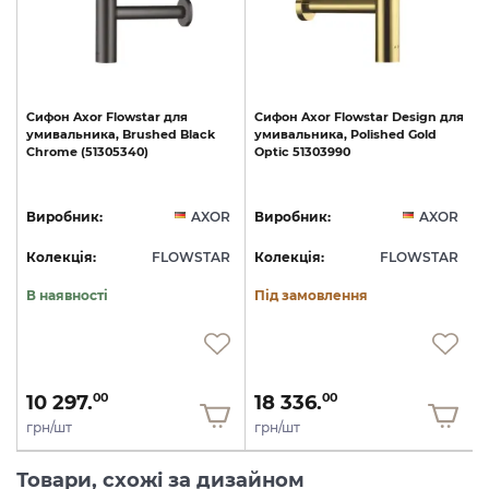
Сифон
Axor
Flowstar
для
Сифон
Axor
Flowstar
Design
для
умивальника,
Brushed
Black
умивальника,
Polished
Gold
Chrome
(51305340)
Optic
51303990
R
Виробник:
AXOR
Виробник:
AXOR
R
Колекція:
FLOWSTAR
Колекція:
FLOWSTAR
В наявності
Під замовлення
10 297.
18 336.
00
00
грн/шт
грн/шт
Товари, схожі за дизайном