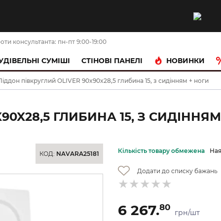
оти консультанта: пн-пт 9:00-19:00
НОВИНКИ
УДІВЕЛЬНІ СУМІШІ
CТІНОВІ ПАНЕЛІ
Піддон півкруглий OLIVER 90x90x28,5 глибина 15, з сидінням + ноги
90X28,5 ГЛИБИНА 15, З СИДІННЯМ
Кількість товару обмежена
Ная
КОД:
NAVARA25181
Додати до списку бажань
6 267.
80
грн/шт