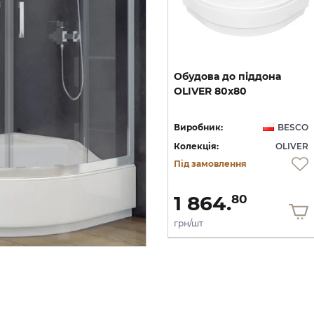
Обудова
до
піддону
Обудова
до
піддона
OLIVER
II
80x80
OLIVER
80x80
глибина 21, з сидінням + ноги
CO
Виробник:
BESCO
Виробник:
BESCO
ER
Колекція:
OLIVER
Колекція:
OLIVER
Під замовлення
Під замовлення
2 693.
1 864.
60
80
грн/шт
грн/шт