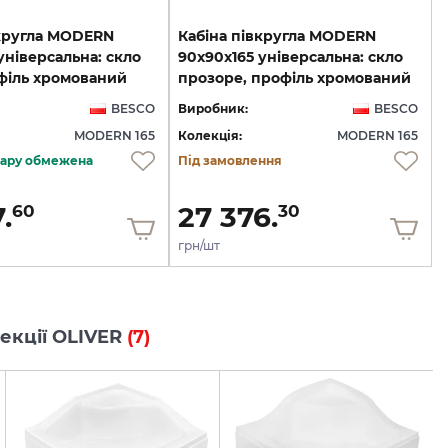
вкругла MODERN
Кабіна півкругла MODERN
універсальна: скло
90x90x165 універсальна: скло
офіль хромований
прозоре, профіль хромований
BESCO
Виробник:
BESCO
MODERN 165
Колекція:
MODERN 165
овару обмежена
Під замовлення
.
27 376.
60
30
грн/шт
лекції OLIVER
(7)