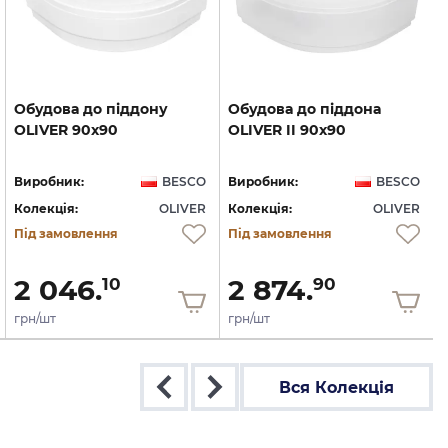
Обудова
до
піддону
Обудова
до
піддона
OLIVER
90x90
OLIVER
II
90x90
Виробник:
BESCO
Виробник:
BESCO
Колекція:
OLIVER
Колекція:
OLIVER
Під замовлення
Під замовлення
2 046.
2 874.
10
90
грн/шт
грн/шт
Вся Колекція