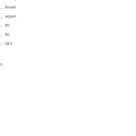
білий
акрил
90
90
28.5
ру