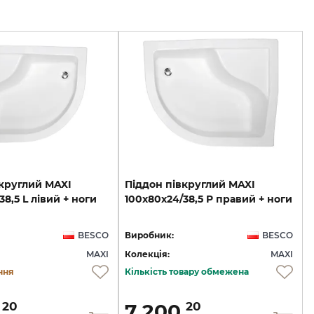
круглий
MAXI
Піддон
півкруглий
MAXI
38,5
L
лівий
+
ноги
100x80х24/38,5
P
правий
+
ноги
BESCO
Виробник:
BESCO
MAXI
Колекція:
MAXI
ння
Кількість товару обмежена
.
7 200.
20
20