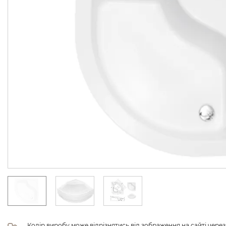
Колір виробу може відрізнятись від зображення на сайті чере