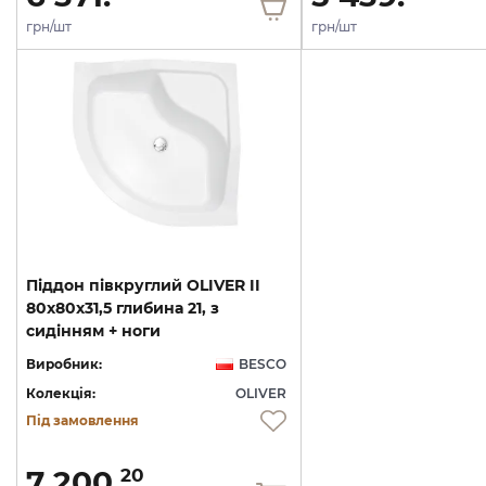
грн/шт
грн/шт
Піддон півкруглий OLIVER II
80x80x31,5 глибина 21, з
сидінням + ноги
Виробник:
BESCO
Колекція:
OLIVER
Під замовлення
7 200.
20