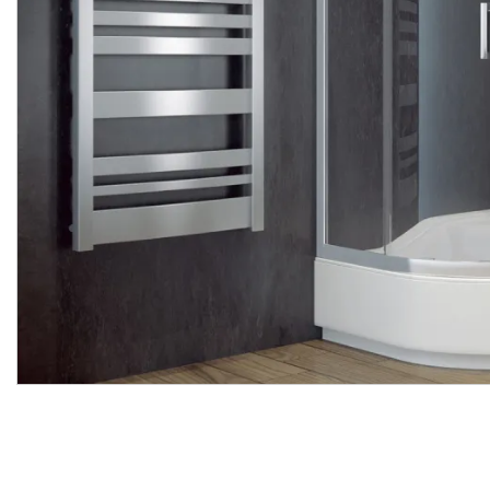
Піддон півкруглий
Піддон півкруглий
OLIVER II 90x90x31,5
OLIVER II 80x80x31,5
глибина 21, з сидінням + ноги
Виробник:
BESCO
Виробник:
BES
Колекція:
OLIVER
Колекція:
OLIV
Під замовлення
Під замовлення
7 562.
7 200.
80
20
грн/шт
грн/шт