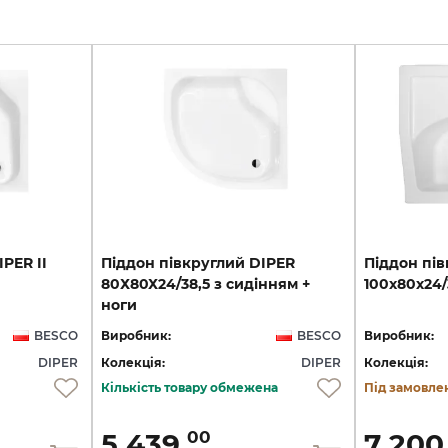
IPER
II
Піддон півкруглий DIPER
Піддон
пів
80Х80Х24/38,5 з сидінням +
100x80х24/
ноги
BESCO
Виробник:
BESCO
Виробник:
DIPER
Колекція:
DIPER
Колекція:
Кількість товару обмежена
Під замовле
5 439.
7 200
00