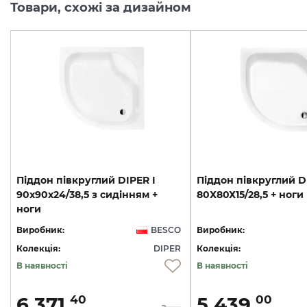
Товари, схожі за дизайном
Піддон півкруглий DIPER I
Піддон
півкруглий
D
90x90x24/38,5 з сидінням +
80Х80Х15/28,5
+
ноги
ноги
Виробник:
BESCO
Виробник:
Колекція:
DIPER
Колекція:
В наявності
В наявності
6 371.
5 439.
40
00