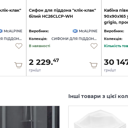
клік-клак"
Сифон
для
піддона
"клік-клак"
Кабіна пі
білий
HC26CLCP-WH
90x90x165 
grigio, пр
McALPINE
Виробник:
McALPINE
Виробник:
СИФОНИ ДЛЯ ПІДДОНІВ
Колекція:
СИФОНИ ДЛЯ ПІДДОНІВ
Колекція:
В наявності
Кількість т
2 229.
30 147
47
грн/шт
грн/шт
Інші товари з цієї ко