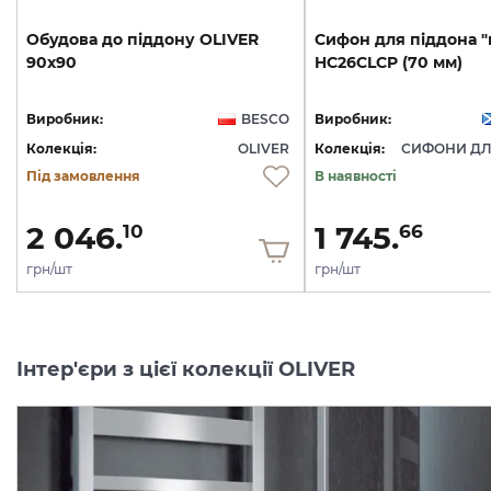
Обудова
до
піддону
OLIVER
Сифон
для
піддона
"
90x90
HC26CLCP
(70
мм)
Виробник:
BESCO
Виробник:
Колекція:
OLIVER
Колекція:
Під замовлення
В наявності
2 046.
1 745.
10
66
грн/шт
грн/шт
Інтер'єри з цієї колекції OLIVER