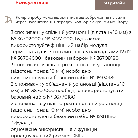
Консультація
3D дизайн
Колір виробу може відрізнятись від зображення на сайті 
через налаштування передачі кольорів екраном монітору.
3 споживачі: у спільній установці (відстань 10 мм) з
№ 36702000 і № 36771000, будь ласка,
використовуйте фінішний набір модуля
термостата для 3 споживачів з 3 накладками 12x12
№ 36704000 і базовим набором № 36708180
3 споживачі: у вільно розташованій установці
(відстань понад 10 мм) необхідно
використовувати базовий набір № 15930180
2 споживачі: у об’єднаній установці (відстань 10
мм) з № 36702000 необхідно використовувати
базовий набір № 36770180
2 споживача: у вільно розташованій установці
(відстань понад 10 мм) необхідно
використовувати базовий набір № 15981180
3 функції
одночасне використання 2 функцій
приєднувальний розмір: DN15