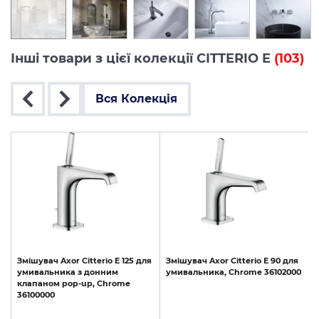
Інші товари з цієї колекції CITTERIO E
(103)
Вся Колекція
я
Змішувач
Axor
Citterio
E
125
для
Змішувач
Axor
Citterio
E
90
для
d
умивальника
з
донним
умивальника,
Chrome
36102000
клапаном
pop-up,
Chrome
36100000