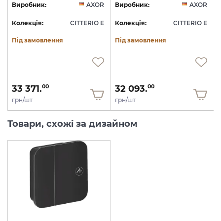
R
Виробник:
AXOR
Виробник:
AXOR
E
Колекція:
CITTERIO E
Колекція:
CITTERIO E
Під замовлення
Під замовлення
33 371.
32 093.
00
00
грн/шт
грн/шт
Товари, схожі за дизайном