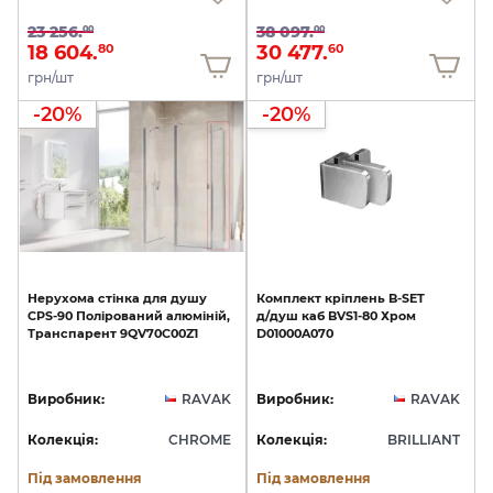
23 256.
38 097.
00
00
18 604.
30 477.
80
60
грн/шт
грн/шт
-20%
-20%
Нерухома
стінка
для
душу
Комплект
кріплень
B-SET
CPS-90
Полірований
алюміній,
д/душ
каб
BVS1-80
Хром
Транспарент
9QV70C00Z1
D01000A070
Виробник:
RAVAK
Виробник:
RAVAK
Колекція:
CHROME
Колекція:
BRILLIANT
Під замовлення
Під замовлення