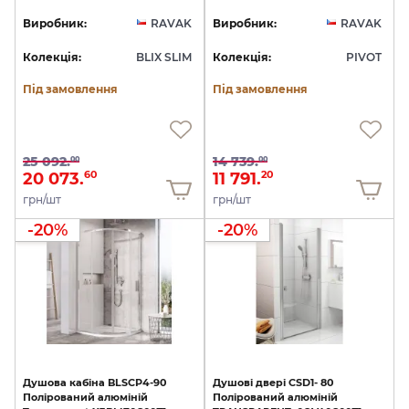
Виробник:
RAVAK
Виробник:
RAVAK
Колекція:
BLIX SLIM
Колекція:
PIVOT
Під замовлення
Під замовлення
25 092.
14 739.
00
00
20 073.
11 791.
60
20
грн/шт
грн/шт
-20%
-20%
Душова
кабіна
BLSCP4-90
Душові
двері
CSD1-
80
Полірований
алюміній
Полірований
алюміній