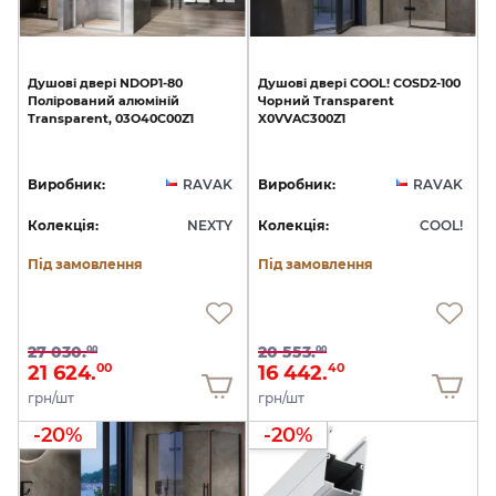
Душові
двері
NDOP1-80
Душові
двері
COOL!
COSD2-100
Полірований
алюміній
Чорний
Transparent
Transparent,
03O40C00Z1
X0VVAC300Z1
Виробник:
RAVAK
Виробник:
RAVAK
Колекція:
NEXTY
Колекція:
COOL!
Під замовлення
Під замовлення
27 030.
20 553.
00
00
21 624.
16 442.
00
40
грн/шт
грн/шт
-20%
-20%