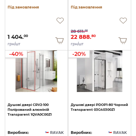
Під замовлення
Під замовлення
28 611.
00
1 404.
22 888.
00
80
грн/шт
грн/шт
-40%
-20%
Душові
двері
CRV2-100
Душові
двері
PDOP1-80
Чорний
Полірований
алюміній
Transparent
03G40300Z1
Transparent
1QVA0C00Z1
Виробник:
RAVAK
Виробник:
RAVAK