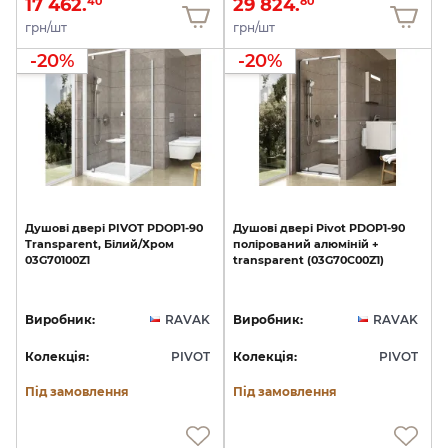
17 462.
29 824.
40
80
грн/шт
грн/шт
-20%
-20%
Душові
двері
PIVOT
PDOP1-90
Душові
двері
Pivot
PDOP1-90
Transparent,
Білий/Хром
полірований
алюміній
+
03G70100Z1
transparent
(03G70C00Z1)
Виробник:
RAVAK
Виробник:
RAVAK
Колекція:
PIVOT
Колекція:
PIVOT
Під замовлення
Під замовлення