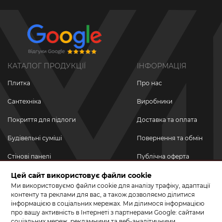
КАТАЛОГ ПРОДУКЦІЇ
ІНФОРМАЦІЯ
Плитка
Про нас
Сантехніка
Виробники
Покриття для підлоги
Доставка та оплата
Будівельні суміші
Повернення та обмін
Стінові панелі
Публічна оферта
Новинки
Цей сайт використовує файли cookie
Політика
конфіденційності
Ми використовуємо файли cookie для аналізу трафіку, адаптації
Акційні товари
контенту та реклами для вас, а також дозволяємо ділитися
інформацією в соціальних мережах. Ми ділимося інформацією
Акції/Знижки
про вашу активність в Інтернеті з партнерами Google: сайтами
соціальних мереж, рекламними та веб-аналітичними