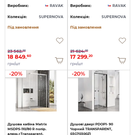
Виробник:
RAVAK
Виробник:
RAVAK
Колекція:
SUPERNOVA
Колекція:
SUPERNOVA
Під замовлення
Під замовлення
23 562.
21 624.
00
00
18 849.
17 299.
60
20
грн/шт
грн/шт
-20%
-20%
Душова
кабіна
Matrix
Душові
двері
PDOP1-
90
MSDPS-110/80
R
полір.
Чорний
TRANSPARENT,
алюм.+Transparent,
03G70300Z1