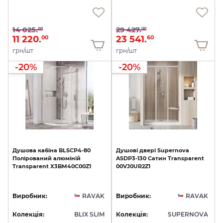
14 025.
29 427.
00
00
11 220.
23 541.
00
60
грн/шт
грн/шт
-20%
-20%
Душова
кабіна
BLSCP4-80
Душові
двері
Supernova
Полірований
алюміній
ASDP3-130
Сатин
Transparent
Transparent
X3BM40C00Z1
00VJ0UR2Z1
Виробник:
RAVAK
Виробник:
RAVAK
Колекція:
BLIX SLIM
Колекція:
SUPERNOVA