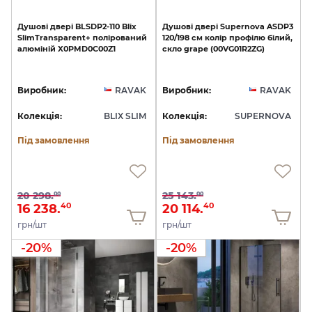
Душові
двері
BLSDP2-110
Blix
Душові
двері
Supernova
ASDP3
SlimTransparent+
полірований
120/198
см
колір
профілю
білий,
алюміній
X0PMD0C00Z1
скло
grape
(00VG01R2ZG)
Виробник:
RAVAK
Виробник:
RAVAK
Колекція:
BLIX SLIM
Колекція:
SUPERNOVA
Під замовлення
Під замовлення
20 298.
25 143.
00
00
16 238.
20 114.
40
40
грн/шт
грн/шт
-20%
-20%