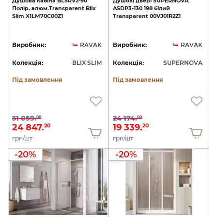
Душова
кабіна
BLSRV2-90
Душові
двері
SUPERNOVA
Полір.
алюм.Transparent
Blix
ASDP3-130
198
білий
Slim
X1LM70C00Z1
Transparent
00VJ01R2Z1
Виробник:
RAVAK
Виробник:
RAVAK
Колекція:
BLIX SLIM
Колекція:
SUPERNOVA
Під замовлення
Під замовлення
31 059.
24 174.
00
00
24 847.
19 339.
20
20
грн/шт
грн/шт
-20%
-20%