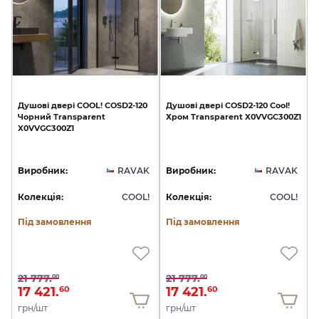
Душові
двері
COOL!
COSD2-120
Душові
двері
COSD2-120
Cool!
Чорний
Transparent
Хром
Transparent
X0VVGC300Z1
X0VVGC300Z1
Виробник:
RAVAK
Виробник:
RAVAK
Колекція:
COOL!
Колекція:
COOL!
Під замовлення
Під замовлення
21 777.
21 777.
00
00
17 421.
17 421.
60
60
грн/шт
грн/шт