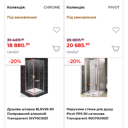
Колекція:
CHROME
Колекція:
PIVOT
Під замовлення
Під замовлення
31 467.
25 857.
00
00
18 880.
20 685.
20
60
грн/шт
грн/шт
-20%
-20%
Душова
шторка
BLRV2K-90
Нерухома
стінка
для
душу
Полірований
алюміній
Pivot
PPS
90
сатинова
Transparent
1XV70C00Z1
Transparent
90G70U00Z1