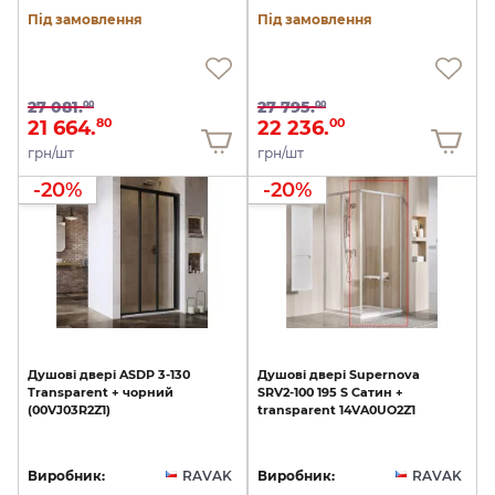
Під замовлення
Під замовлення
27 081.
27 795.
00
00
21 664.
22 236.
80
00
грн/шт
грн/шт
-20%
-20%
Душові
двері
ASDP
3-130
Душові
двері
Supernova
Transparent
+
чорний
SRV2-100
195
S
Сатин
+
(00VJ03R2Z1)
transparent
14VA0UO2Z1
Виробник:
RAVAK
Виробник:
RAVAK