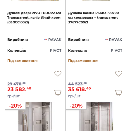
Душові
двері
PIVOT
PDOP2-120
Душова
кабіна
PSKK3-
90х90
Transparent,
колір
білий-хром
см
хромована
+
transparent
(03GG0100Z1)
37677C00Z1
Виробник:
RAVAK
Виробник:
RAVAK
Колекція:
PIVOT
Колекція:
PIVOT
Під замовлення
Під замовлення
29 478.
44 523.
00
00
23 582.
35 618.
40
40
грн/шт
грн/шт
-20%
-20%