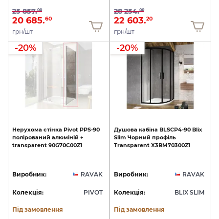
25 857.
28 254.
00
00
20 685.
22 603.
60
20
грн/шт
грн/шт
-20%
-20%
Нерухома
стінка
Pivot
PPS-90
Душова
кабіна
BLSCP4-90
Blix
полірований
алюміній
+
Slim
Чорний
профіль
transparent
90G70C00Z1
Transparent
X3BM70300Z1
Виробник:
RAVAK
Виробник:
RAVAK
Колекція:
PIVOT
Колекція:
BLIX SLIM
Під замовлення
Під замовлення