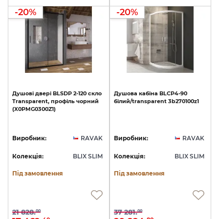
-20%
-20%
Душові
двері
BLSDP
2-120
скло
Душова
кабіна
BLCP4-90
Transparent,
профіль
чорний
білий/transparent
3b270100z1
(X0PMG0300Z1)
Виробник:
RAVAK
Виробник:
RAVAK
Колекція:
BLIX SLIM
Колекція:
BLIX SLIM
Під замовлення
Під замовлення
21 828.
37 281.
00
00