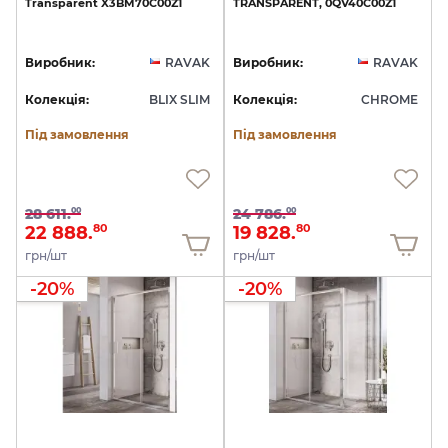
Transparent
X3BM70C00Z1
TRANSPARENT,
0QV40C00Z1
Виробник:
RAVAK
Виробник:
RAVAK
Колекція:
BLIX SLIM
Колекція:
CHROME
Під замовлення
Під замовлення
28 611.
24 786.
00
00
22 888.
19 828.
80
80
грн/шт
грн/шт
-20%
-20%