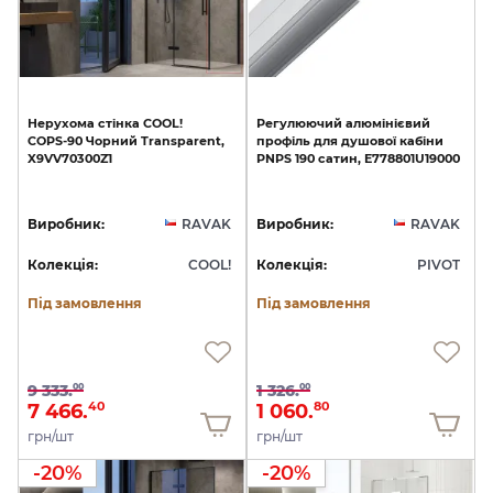
Нерухома
стінка
COOL!
Регулюючий
алюмінієвий
COPS-90
Чорний
Transparent,
профіль
для
душової
кабіни
X9VV70300Z1
PNPS
190
сатин,
E778801U19000
Виробник:
RAVAK
Виробник:
RAVAK
Колекція:
COOL!
Колекція:
PIVOT
Під замовлення
Під замовлення
9 333.
1 326.
00
00
7 466.
1 060.
40
80
грн/шт
грн/шт
-20%
-20%