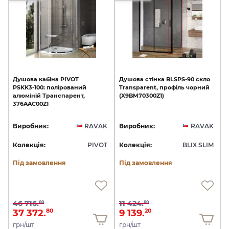
Душова
кабіна
PIVOT
Душова
стінка
BLSPS-90
скло
PSKK3-100:
полірований
Transparent,
профіль
чорний
алюміній
Транспарент,
(X9BM70300Z1)
376AAC00Z1
Виробник:
RAVAK
Виробник:
RAVAK
Колекція:
PIVOT
Колекція:
BLIX SLIM
Під замовлення
Під замовлення
46 716.
11 424.
00
00
37 372.
9 139.
80
20
грн/шт
грн/шт