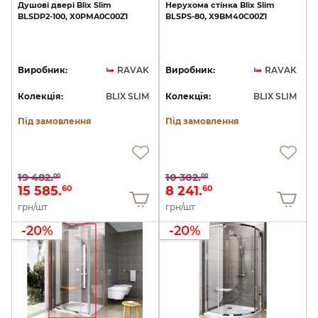
Душові
двері
Blix
Slim
Нерухома
стінка
Blix
Slim
BLSDP2-100,
X0PMA0C00Z1
BLSPS-80,
X9BM40C00Z1
Виробник:
RAVAK
Виробник:
RAVAK
Колекція:
BLIX SLIM
Колекція:
BLIX SLIM
Під замовлення
Під замовлення
19 482.
10 302.
00
00
15 585.
8 241.
60
60
грн/шт
грн/шт
-20%
-20%