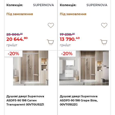
Колекція:
SUPERNOVA
Колекція:
SUPERNOVA
Під замовлення
Під замовлення
25 806.
17 238.
00
00
20 644.
13 790.
80
40
грн/шт
грн/шт
-20%
-20%
Душові
двері
Supernova
Душові
двері
Supernova
ASDP3-90
198
Сатин
ASDP3-90
198
Grape
Біла,
Transparent
00V70UR2Z1
00V701R2ZG