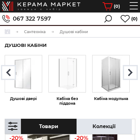
(
0
)
067 322 7597
(0)
Сантехніка
Душові кабіни
ДУШОВІ КАБІНИ
Душові двері
Кабіна без
Кабіна модульна
піддона
Товари
Колекції
-20%
-20%