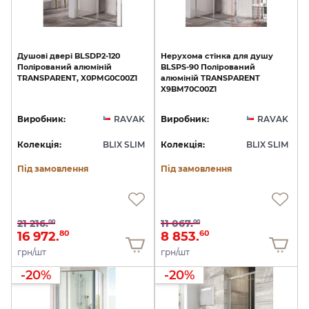
Душові
двері
BLSDP2-120
Нерухома
стінка
для
душу
Полірований
алюміній
BLSPS-90
Полірований
TRANSPARENT,
X0PMG0C00Z1
алюміній
TRANSPARENT
X9BM70C00Z1
Виробник:
RAVAK
Виробник:
RAVAK
Колекція:
BLIX SLIM
Колекція:
BLIX SLIM
Під замовлення
Під замовлення
21 216.
11 067.
00
00
16 972.
8 853.
80
60
грн/шт
грн/шт
-20%
-20%