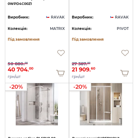
0WPD4C00Z1
Виробник:
RAVAK
Виробник:
RAVAK
Колекція:
MATRIX
Колекція:
PIVOT
Під замовлення
Під замовлення
50 880.
27 387.
00
00
40 704.
21 909.
00
60
грн/шт
грн/шт
-20%
-20%