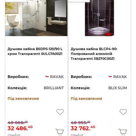
Душова
кабіна
BSDPS-120/90
L
Душова
кабіна
BLCP4-90:
хром
Transparent
0ULG7A00Z1
Полірований
алюміній
Transparent
3B270C00Z1
Виробник:
RAVAK
Виробник:
RAVAK
Колекція:
BRILLIANT
Колекція:
BLIX SLIM
Під замовлення
Під замовлення
40 608.
40 953.
00
00
32 486.
32 762.
40
40
грн/шт
грн/шт