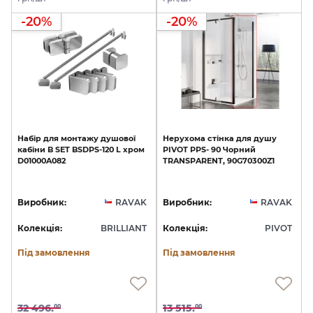
-20%
-20%
Набір
для
монтажу
душової
Нерухома
стінка
для
душу
кабіни
B
SET
BSDPS-120
L
хром
PIVOT
PPS-
90
Чорний
D01000A082
TRANSPARENT,
90G70300Z1
Виробник:
RAVAK
Виробник:
RAVAK
Колекція:
BRILLIANT
Колекція:
PIVOT
Під замовлення
Під замовлення
32 496.
13 515.
00
00