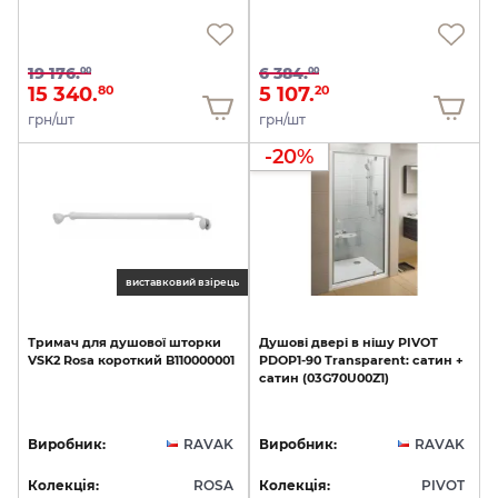
19 176.
6 384.
00
00
15 340.
5 107.
80
20
грн/шт
грн/шт
-20%
виставковий взірець
Тримач
для
душової
шторки
Душові
двері
в
нішу
PIVOT
VSK2
Rosa
короткий
B110000001
PDOP1-90
Transparent:
сатин
+
сатин
(03G70U00Z1)
Виробник:
RAVAK
Виробник:
RAVAK
Колекція:
ROSA
Колекція:
PIVOT