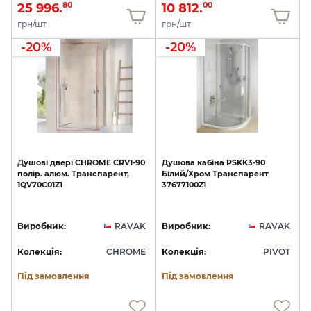
25 996.
10 812.
80
00
грн/шт
грн/шт
-20%
-20%
Душові
двері
CHROME
CRV1-90
Душова
кабіна
PSKK3-90
полір.
алюм.
Транспарент,
Білий/Хром
Транспарент
1QV70C01Z1
37677100Z1
Виробник:
RAVAK
Виробник:
RAVAK
Колекція:
CHROME
Колекція:
PIVOT
Під замовлення
Під замовлення