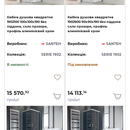
Кабіна
душова
квадратна
Кабіна
душова
квадратна
1902100
100х100х190
без
1902900
90х90х190
без
піддона
піддона,
скло
прозоре,
скло
прозоре,
профіль
профіль
алюмінієвий
хром
алюмінієвий
хром
Виробник:
SANTEH
Виробник:
SANTEH
Колекція:
SERIE 1902
Колекція:
SERIE 1902
В наявності
Під замовлення
15 570.
14 113.
32
14
грн/шт
грн/шт