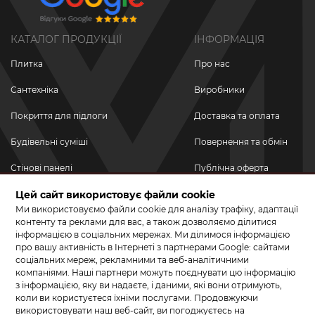
КАТАЛОГ ПРОДУКЦІЇ
ІНФОРМАЦІЯ
Плитка
Про нас
Сантехніка
Виробники
Покриття для підлоги
Доставка та оплата
Будівельні суміші
Повернення та обмін
Стінові панелі
Публічна оферта
Цей сайт використовує файли cookie
Новинки
Політика
конфіденційності
Ми використовуємо файли cookie для аналізу трафіку, адаптації
Акційні товари
контенту та реклами для вас, а також дозволяємо ділитися
інформацією в соціальних мережах. Ми ділимося інформацією
Акції/Знижки
про вашу активність в Інтернеті з партнерами Google: сайтами
соціальних мереж, рекламними та веб-аналітичними
ПРИЄДНУЙТЕСЬ ДО НАС У СОЦМЕРЕЖАХ
компаніями. Наші партнери можуть поєднувати цю інформацію
з інформацією, яку ви надаєте, і даними, які вони отримують,
коли ви користуєтеся їхніми послугами. Продовжуючи
використовувати наш веб-сайт, ви погоджуєтесь на