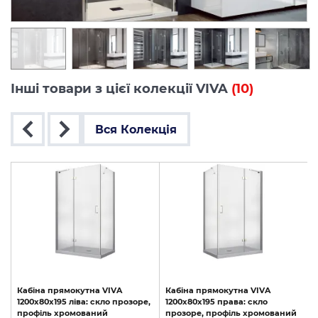
Інші товари з цієї колекції VIVA
(10)
Вся Колекція
Кабіна
прямокутна
VIVA
Кабіна
прямокутна
VIVA
1200x80x195
ліва:
скло
прозоре,
1200x80x195
права:
скло
профіль
хромований
прозоре,
профіль
хромований