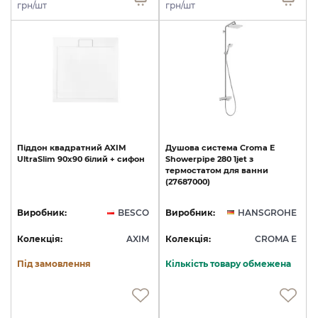
грн/шт
грн/шт
Піддон
квадратний
AXIM
Душова
система
Croma
E
UltraSlim
90х90
білий
+
сифон
Showerpipe
280
1jet
з
термостатом
для
ванни
(27687000)
Виробник:
BESCO
Виробник:
HANSGROHE
Колекція:
AXIM
Колекція:
CROMA E
Під замовлення
Кількість товару обмежена