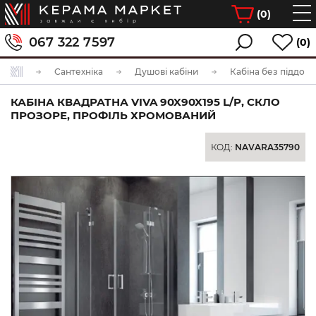
(
0
)
067 322 7597
(0)
Сантехніка
Душові кабіни
Кабіна без піддона
КАБІНА КВАДРАТНА VIVA 90X90X195 L/P, СКЛО
ПРОЗОРЕ, ПРОФІЛЬ ХРОМОВАНИЙ
КОД:
NAVARA35790