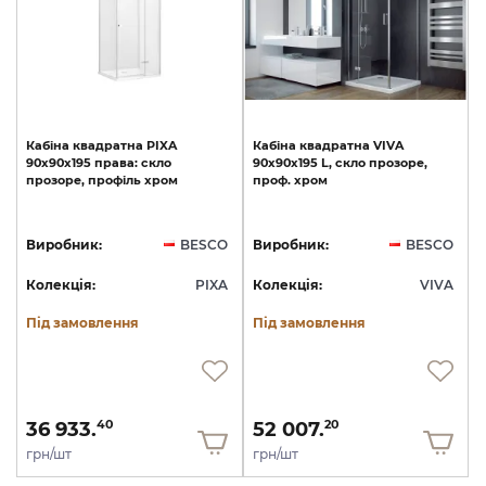
Кабіна
квадратна
PIXA
Кабіна
квадратна
VIVA
90x90x195
права:
скло
90x90x195
L,
скло
прозоре,
прозоре,
профіль
хром
проф.
хром
Виробник:
BESCO
Виробник:
BESCO
Колекція:
PIXA
Колекція:
VIVA
Під замовлення
Під замовлення
36 933.
52 007.
40
20
грн/шт
грн/шт