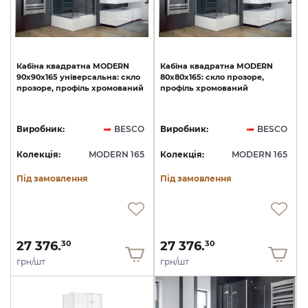
Кабіна
квадратна
MODERN
Кабіна
квадратна
MODERN
90x90x165
універсальна:
скло
80x80x165:
скло
прозоре,
прозоре,
профіль
хромований
профіль
хромований
Виробник:
BESCO
Виробник:
BESCO
Колекція:
MODERN 165
Колекція:
MODERN 165
Під замовлення
Під замовлення
27 376.
27 376.
30
30
грн/шт
грн/шт