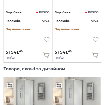
O
Виробник:
BESCO
Виробник:
BESCO
A
Колекція:
VIVA
Колекція:
VIVA
Під замовлення
Під замовлення
51 541.
51 541.
00
00
грн/шт
грн/шт
Товари, схожі за дизайном