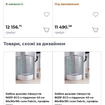
В наявності
Під замовлення
12 156.
11 490.
71
58
грн/шт
грн/шт
Товари, схожі за дизайном
Кабіна
душова
півкругла
Кабіна
душова
півкругла
9021F-ECO
з
піддоном
40
см
8021F-ECO
з
піддоном
40
см
90х90х195
скло
Fabric,
профіль
80х80х195
скло
Fabric,
профіль