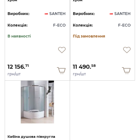
хром
хром
Виробник:
SANTEH
Виробник:
SANTEH
Колекція:
F-ECO
Колекція:
F-ECO
В наявності
Під замовлення
12 156.
11 490.
71
58
грн/шт
грн/шт
Кабіна
душова
півкругла