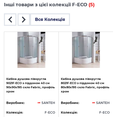
Інші товари з цієї колекції F-ECO
(5)
Вся Колекція
Кабіна
душова
півкругла
Кабіна
душова
півкругла
9021F-ECO
з
піддоном
40
см
8021F-ECO
з
піддоном
40
см
ь
90х90х195
скло
Fabric,
профіль
80х80х195
скло
Fabric,
профіль
хром
хром
H
Виробник:
SANTEH
Виробник:
SANTEH
O
Колекція:
F-ECO
Колекція:
F-ECO