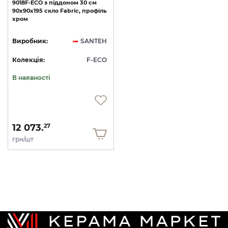
9018F-ECO
з
піддоном
30
см
90х90х195
скло
Fabric,
профіль
хром
Виробник:
SANTEH
Колекція:
F-ECO
В наявності
12 073.
27
грн/шт