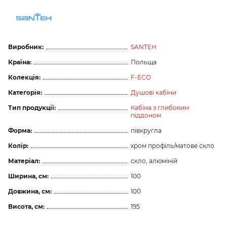
Виробник:
SANTEH
Країна:
Польща
Колекція:
F-ECO
Категорія:
Душові кабіни
Тип продукції:
Кабіна з глибоким
піддоном
Форма:
півкругла
Колір:
хром профіль/матове скло
Матеріал:
скло, алюміній
Ширина, см:
100
Довжина, см:
100
Висота, см:
195