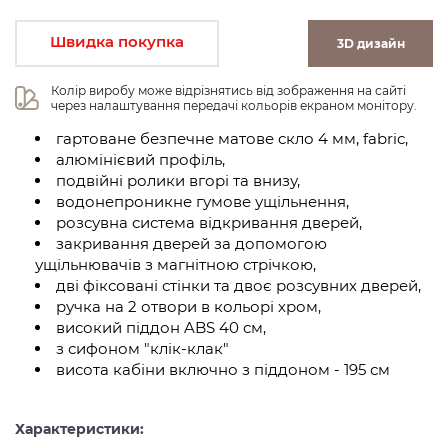
Швидка покупка
3D дизайн
Колір виробу може відрізнятись від зображення на сайті 
через налаштування передачі кольорів екраном монітору.
гартоване безпечне матове скло 4 мм, fabric,
алюмінієвий профіль,
подвійні ролики вгорі та внизу,
водонепроникне гумове ущільнення,
розсувна система відкривання дверей,
закривання дверей за допомогою
ущільнювачів з магнітною стрічкою,
дві фіксовані стінки та двоє розсувних дверей,
ручка на 2 отвори в кольорі хром,
високий піддон ABS 40 см,
з сифоном "клік-клак"
висота кабіни включно з піддоном - 195 см
Характеристики: