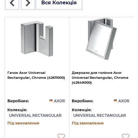
Вся Колекція
Гачок
Axor
Universal
Дзеркало
для
гоління
Axor
Rectangular,
Chrome
(42611000)
Universal
Rectangular,
Chrome
(42649000)
(
R
Виробник:
AXOR
Виробник:
AXOR
Колекція:
Колекція:
UNIVERSAL RECTANGULAR
UNIVERSAL RECTANGULAR
Під замовлення
Під замовлення