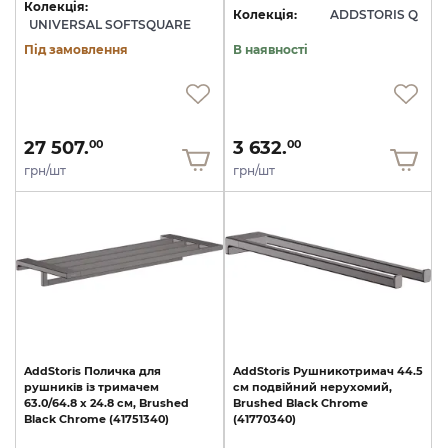
Колекція:
Колекція:
ADDSTORIS Q
UNIVERSAL SOFTSQUARE
Під замовлення
В наявності
27 507.
3 632.
00
00
грн/шт
грн/шт
AddStoris
Поличка
для
AddStoris
Рушникотримач
44.5
рушників
із
тримачем
см
подвійний
нерухомий,
63.0/64.8
x
24.8
см,
Brushed
Brushed
Black
Chrome
Black
Chrome
(41751340)
(41770340)