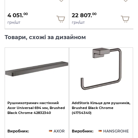
4 051.
22 807.
00
00
грн/шт
грн/шт
Товари, схожі за дизайном
Рушникотримач
настінний
AddStoris
Кільце
для
рушників,
Axor
Universal
694
мм,
Brushed
Brushed
Black
Chrome
Black
Chrome
42832340
(41754340)
Виробник:
AXOR
Виробник:
HANSGROHE