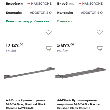
Виробник:
HANSGROHE
Виробник:
HANSGROHE
Колекція:
ADDSTORIS Q
Колекція:
ADDSTORIS Q
Кількість товару обмежена
В наявності
17 127.
5 877.
00
00
грн/шт
грн/шт
AddStoris
Рушникотримач
AddStoris
Рушникотримач
62.6/64.8
см,
Brushed
Black
подвійний
62.6/64.8
x
12.4
см,
Chrome
(41747340)
Brushed
Black
Chrome