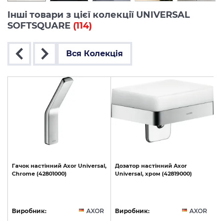
Інші товари з цієї колекції UNIVERSAL
SOFTSQUARE
(114)
Вся Колекція
l,
Гачок
настінний
Axor
Universal,
Дозатор
настінний
Axor
40
Chrome
(42801000)
Universal,
хром
(42819000)
U
R
Виробник:
AXOR
Виробник:
AXOR