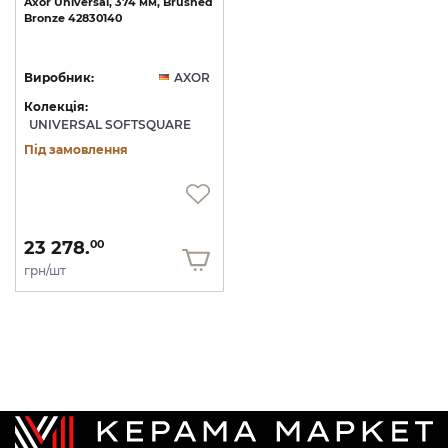
Axor
Universal,
374
мм,
Brushed
Bronze
42830140
Виробник:
AXOR
Колекція:
UNIVERSAL SOFTSQUARE
Під замовлення
23 278.
00
грн/шт