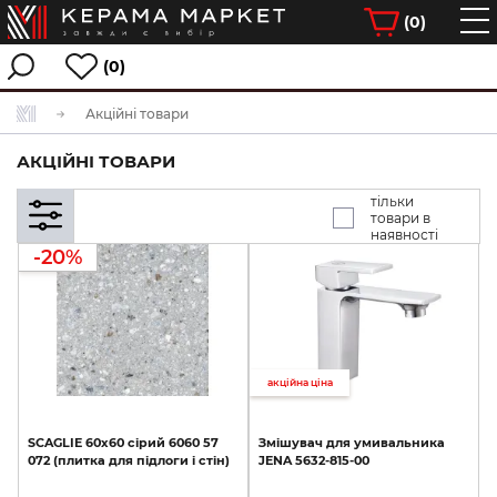
(
0
)
(0)
Акційні товари
АКЦІЙНІ ТОВАРИ
тільки
товари в
наявності
-20%
акційна ціна
SCAGLIE
60х60
сірий
6060
57
Змішувач
для
умивальника
072
(плитка
для
підлоги
і
стін)
JENA
5632-815-00