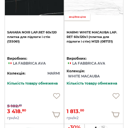
акційна ціна
SAHARA
NOIR
LAP.RET
60х120
MARMI
WHITE
MACAUBA
LAP.
плитка
для
підлоги
і
стін
RET
60х120х1
(плитка
для
(135061)
підлоги
і
стін)
M125
(087131)
Виробник:
Виробник:
LA FABBRICA AVA
LA FABBRICA AVA
Колекція:
Колекція:
MARMI
WHITE MACAUBA
Кількість товару обмежена
Кількість товару обмежена
5 102.
69
3 418.
1 813.
80
00
грн/м2
грн/м2
-30%