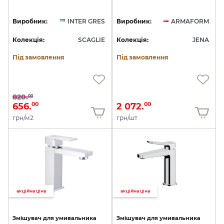
Виробник:
INTER GRES
Виробник:
ARMAFORM
Колекція:
SCAGLIE
Колекція:
JENA
Під замовлення
Під замовлення
820.
00
656.
2 072.
00
00
грн/м2
грн/шт
акційна ціна
акційна ціна
Змішувач
для
умивальника
Змішувач
для
умивальника