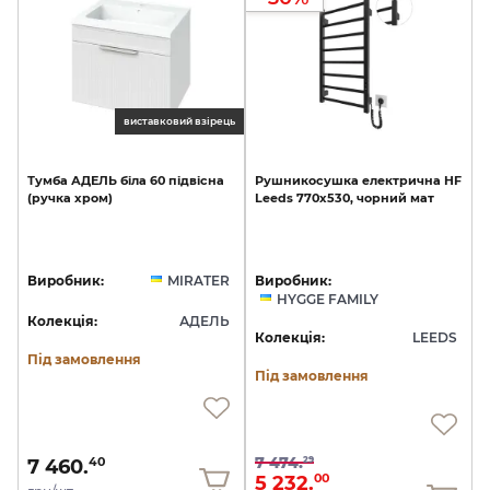
виставковий взірець
Тумба
АДЕЛЬ
біла
60
підвісна
Рушникосушка
електрична
HF
(ручка
хром)
Leeds
770х530,
чорний
мат
Виробник:
MIRATER
Виробник:
HYGGE FAMILY
Колекція:
АДЕЛЬ
Колекція:
LEEDS
Під замовлення
Під замовлення
7 474.
29
7 460.
40
5 232.
00