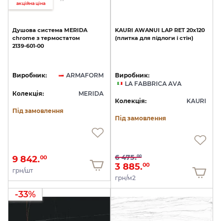
акційна ціна
Душова
система
MERIDA
KAURI
AWANUI
LAP
RET
20х120
chrome
з
термостатом
(плитка
для
підлоги
і
стін)
2139-601-00
Виробник:
ARMAFORM
Виробник:
LA FABBRICA AVA
Колекція:
MERIDA
Колекція:
KAURI
Під замовлення
Під замовлення
6 475.
00
9 842.
00
3 885.
00
грн/шт
грн/м2
-33%