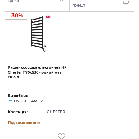
грн/шт
грн/шт
-30%
Рушникосушка
електрична
HF
Chester
1170x530
чорний
мат
TR
4.0
Виробник:
HYGGE FAMILY
Колекція:
CHESTER
Під замовлення