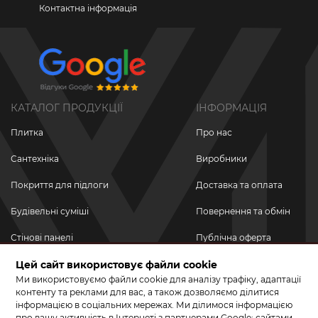
Контактна інформація
КАТАЛОГ ПРОДУКЦІЇ
ІНФОРМАЦІЯ
Плитка
Про нас
Сантехніка
Виробники
Покриття для підлоги
Доставка та оплата
Будівельні суміші
Повернення та обмін
Стінові панелі
Публічна оферта
Цей сайт використовує файли cookie
Новинки
Політика
конфіденційності
Ми використовуємо файли cookie для аналізу трафіку, адаптації
Акційні товари
контенту та реклами для вас, а також дозволяємо ділитися
інформацією в соціальних мережах. Ми ділимося інформацією
Акції/Знижки
про вашу активність в Інтернеті з партнерами Google: сайтами