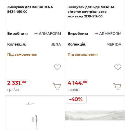
Змішувач
для
ванни
JENA
Змішувач
для
біде
MERIDA
5634-010-00
chrome
внутрішнього
монтажу
2139-512-00
Виробник:
ARMAFORM
Виробник:
ARMAFORM
Колекція:
JENA
Колекція:
MERIDA
Під замовлення
Під замовлення
2 331.
4 144.
00
00
грн/шт
грн/шт
-40%