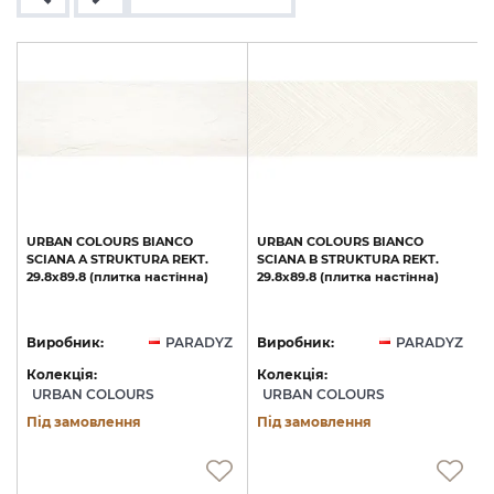
URBAN
COLOURS
BIANCO
URBAN
COLOURS
BIANCO
SCIANA
A
STRUKTURA
REKT.
SCIANA
B
STRUKTURA
REKT.
29.8х89.8
(плитка
настінна)
29.8х89.8
(плитка
настінна)
2
Z
Виробник:
PARADYZ
Виробник:
PARADYZ
Колекція:
Колекція:
URBAN COLOURS
URBAN COLOURS
Під замовлення
Під замовлення