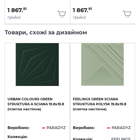
1 867.
1 867.
91
91
грн/м2
грн/м2
Товари, схожі за дизайном
URBAN
COLOURS
GREEN
FEELINGS
GREEN
SCIANA
STRUKTURA
A
SCIANA
19.8х19.8
STRUKTURA
POLYSK
19.8х19.8
(плитка
настінна)
(плитка
настінна)
Виробник:
PARADYZ
Виробник:
PARADYZ
Колекція:
Колекція:
FEELINGS