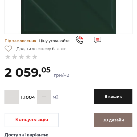
Під замовлення
Ціну уточнюйте
Додати до списку бажань
2 059.
05
грн/м2
м2
В кошик
Консультація
3D дизайн
Доступні варіанти: