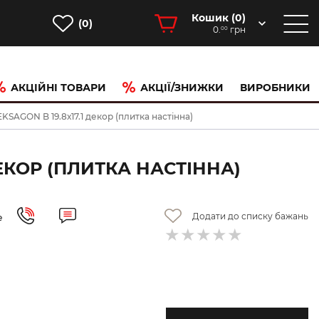
Кошик (
0
)
(0)
0.
грн
00
АКЦІЙНІ ТОВАРИ
АКЦІЇ/ЗНИЖКИ
ВИРОБНИКИ
GON B 19.8х17.1 декор (плитка настінна)
ДЕКОР (ПЛИТКА НАСТІННА)
Додати до списку бажань
е