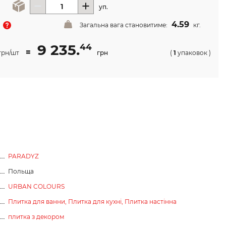
уп.
4.59
Загальна вага становитиме:
кг.
9 235.
44
=
грн/шт
грн
(
1
упаковок
)
PARADYZ
Польща
URBAN COLOURS
Плитка для ванни,
Плитка для кухні,
Плитка настінна
плитка з декором