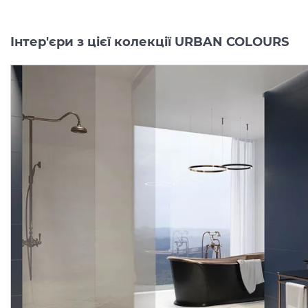
Інтер'єри з цієї колекції URBAN COLOURS
URBAN COLOURS GOLD
URBAN COLOURS GOLD
INSERTO STRUKTURA A
INSERTO STRUKTURA B
19.8х19.8 декор (плитка настінна)
19.
Виробник:
PARADYZ
Виробник:
PARAD
Колекція:
URBAN COLOURS
Колекція:
URBAN COLOU
Під замовлення
Під замовлення