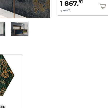
824.
1 867.
66
91
грн/шт
грн/м2
EEN