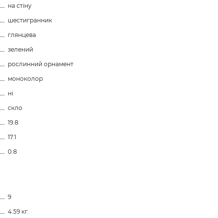
на стіну
шестигранник
глянцева
зелений
рослинний орнамент
моноколор
ні
скло
19.8
17.1
0.8
9
4.59 кг.