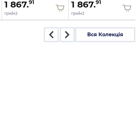
1 867.
1 867.
91
91
грн/м2
грн/м2
Вся Колекція