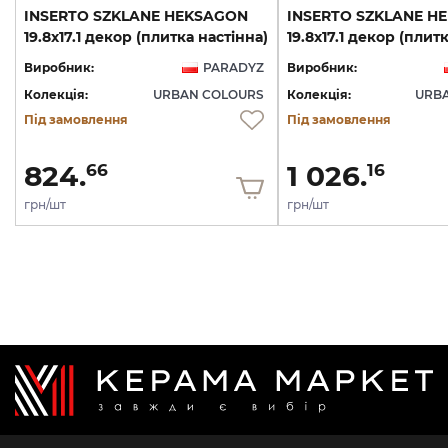
INSERTO SZKLANE HEKSAGON
INSERTO SZKLANE H
19.8х17.1 декор (плитка настінна)
19.8х17.1 декор (плит
Виробник:
PARADYZ
Виробник:
Колекція:
URBAN COLOURS
Колекція:
URB
Під замовлення
Під замовлення
824.
1 026.
66
16
грн/шт
грн/шт