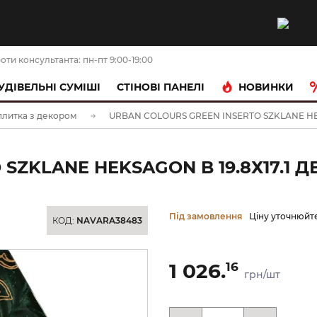
оти консультанта: пн-пт 9:00-19:00
НОВИНКИ
УДІВЕЛЬНІ СУМІШІ
CТІНОВІ ПАНЕЛІ
плитка з декором
URBAN COLOURS GREEN INSERTO SZKLANE HEKSA
SZKLANE HEKSAGON B 19.8Х17.1 
Під замовлення
Ціну уточнюйт
КОД:
NAVARA38483
1 026.
16
грн/шт