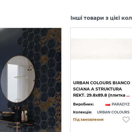
Інші товари з цієї 
URBAN COLOURS GREEN
URBAN COLOURS BIANCO
INSERTO SZKLANE
SCIANA A STRUKTURA
8х19.8 декор (плитка настінна)
HEKSAGON 19.8х17.1 декор (плитка настінна)
REKT. 29.8х89.8 (плитка настінна)
YZ
Виробник:
PARADYZ
Виробник:
PARADYZ
RS
Колекція:
URBAN COLOURS
Колекція:
URBAN COLOURS
Під замовлення
Під замовлення