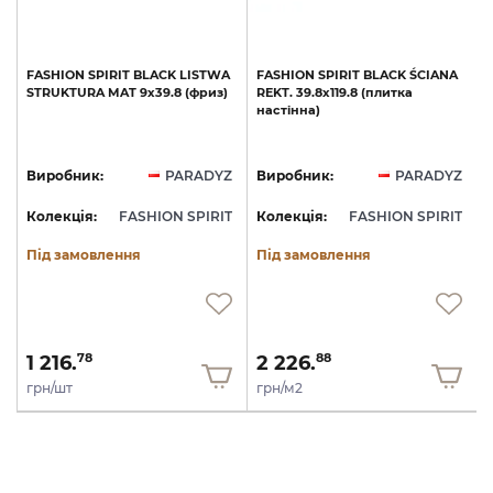
FASHION
SPIRIT
BLACK
LISTWA
FASHION
SPIRIT
BLACK
ŚCIANA
STRUKTURA
MAT
9х39.8
(фриз)
REKT.
39.8х119.8
(плитка
настінна)
Z
Виробник:
PARADYZ
Виробник:
PARADYZ
T
Колекція:
FASHION SPIRIT
Колекція:
FASHION SPIRIT
Під замовлення
Під замовлення
1 216.
2 226.
78
88
грн/шт
грн/м2