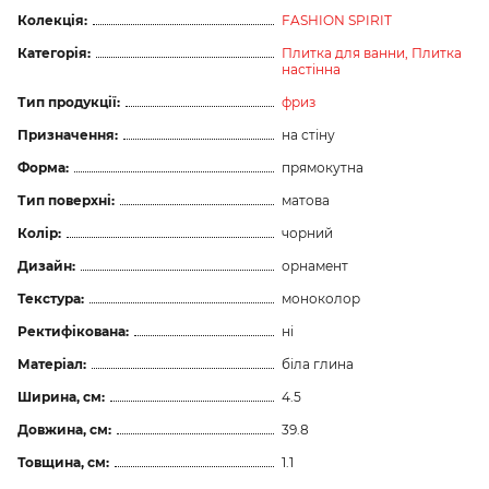
Колекція:
FASHION SPIRIT
Категорія:
Плитка для ванни,
Плитка
настінна
Тип продукції:
фриз
Призначення:
на стіну
Форма:
прямокутна
Тип поверхні:
матова
Колір:
чорний
Дизайн:
орнамент
Текстура:
моноколор
Ректифікована:
ні
Матеріал:
біла глина
Ширина, см:
4.5
Довжина, см:
39.8
Товщина, см:
1.1