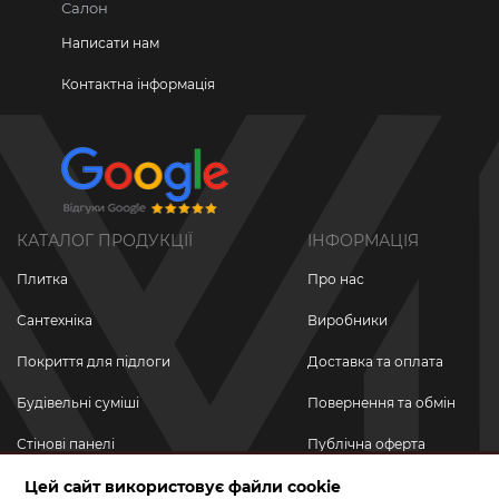
Салон
Написати нам
Контактна інформація
КАТАЛОГ ПРОДУКЦІЇ
ІНФОРМАЦІЯ
Плитка
Про нас
Сантехніка
Виробники
Покриття для підлоги
Доставка та оплата
Будівельні суміші
Повернення та обмін
Стінові панелі
Публічна оферта
Новинки
Цей сайт використовує файли cookie
Політика