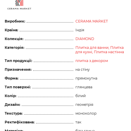
Виробник:
CERAMA MARKET
Країна:
Індія
Колекція:
DIAMOND
Категорія:
Плитка для ванни,
Плитка
для кухні,
Плитка настінна
Тип продукції:
плитка з декором
Призначення:
на стіну
Форма:
прямокутна
Тип поверхні:
глянцева
Колір:
білий
Дизайн:
геометрія
Текстура:
моноколор
Ректифікована:
так
Матеріал:
біла глина