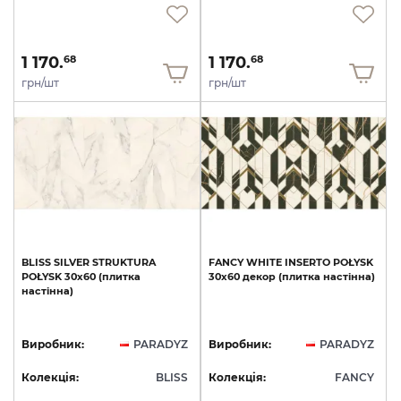
1 170.
1 170.
68
68
грн/шт
грн/шт
BLISS
SILVER
STRUKTURA
FANCY
WHITE
INSERTO
POŁYSK
POŁYSK
30х60
(плитка
30x60
декор
(плитка
настінна)
настінна)
Виробник:
PARADYZ
Виробник:
PARADYZ
Колекція:
BLISS
Колекція:
FANCY