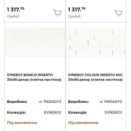
1 317.
1 317.
79
79
грн/м2
грн/м2
SYNERGY
BIANCO
INSERTO
SYNERGY
COLOUR
INSERTO
MIX
30x60
декор
(плитка
настінна)
30x60
декор
(плитка
настінна)
Виробник:
PARADYZ
Виробник:
PARADYZ
Колекція:
SYNERGY
Колекція:
SYNERGY
Під замовлення
Під замовлення