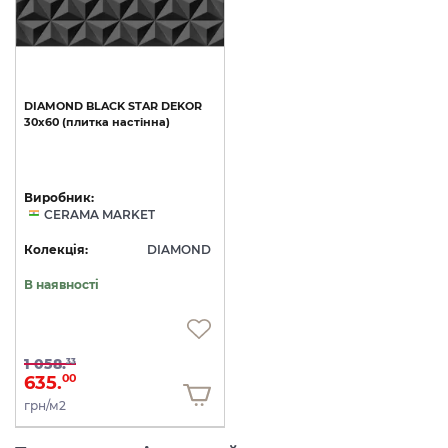
DIAMOND
BLACK
STAR
DEKOR
30х60
(плитка
настінна)
Виробник:
CERAMA MARKET
Колекція:
DIAMOND
В наявності
1 058.
33
635.
00
грн/м2