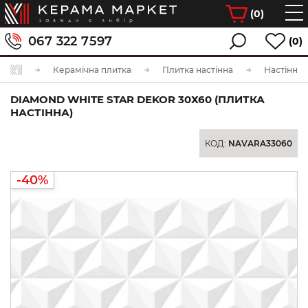
(
0
)
067 322 7597
(0)
Керамічна плитка
Плитка настінна
Настінна 
DIAMOND WHITE STAR DEKOR 30Х60 (ПЛИТКА
НАСТІННА)
КОД:
NAVARA33060
-40%