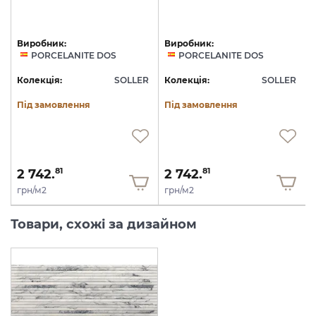
Виробник:
Виробник:
PORCELANITE DOS
PORCELANITE DOS
R
Колекція:
SOLLER
Колекція:
SOLLER
Під замовлення
Під замовлення
2 742.
2 742.
81
81
грн/м2
грн/м2
Товари, схожі за дизайном