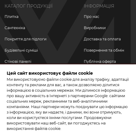
КАТАЛОГ ПРОДУКЦІЇ
ІНФОРМАЦІЯ
Плитка
Про нас
Сантехніка
Виробники
Покриття для підлоги
Доставка та оплата
Будівельні суміші
Повернення та обмін
Стінові панелі
Публічна оферта
Цей сайт використовує файли cookie
Новинки
Політика
конфіденційності
Ми використовуємо файли cookie для аналізу трафіку, адаптації
Акційні товари
контенту та реклами для вас, а також дозволяємо ділитися
інформацією в соціальних мережах. Ми ділимося інформацією
Акції/Знижки
про вашу активність в Інтернеті з партнерами Google: сайтами
соціальних мереж, рекламними та веб-аналітичними
ПРИЄДНУЙТЕСЬ ДО НАС У СОЦМЕРЕЖАХ
компаніями. Наші партнери можуть поєднувати цю інформацію
з інформацією, яку ви надаєте, і даними, які вони отримують,
коли ви користуєтеся їхніми послугами. Продовжуючи
використовувати наш веб-сайт, ви погоджуєтесь на
використання файлів cookie.