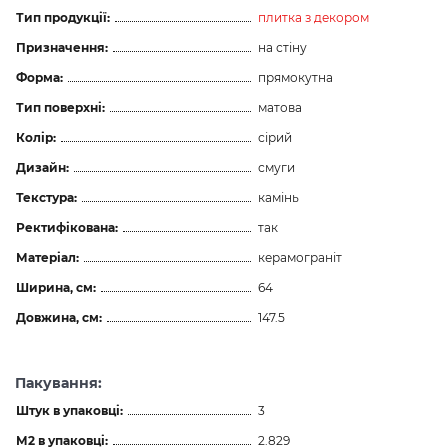
Тип продукції:
плитка з декором
Призначення:
на стіну
Форма:
прямокутна
Тип поверхні:
матова
Колір:
сірий
Дизайн:
смуги
Текстура:
камінь
Ректифікована:
так
Матеріал:
керамограніт
Ширина, см:
64
Довжина, см:
147.5
Пакування:
Штук в упаковці:
3
М2 в упаковці:
2.829