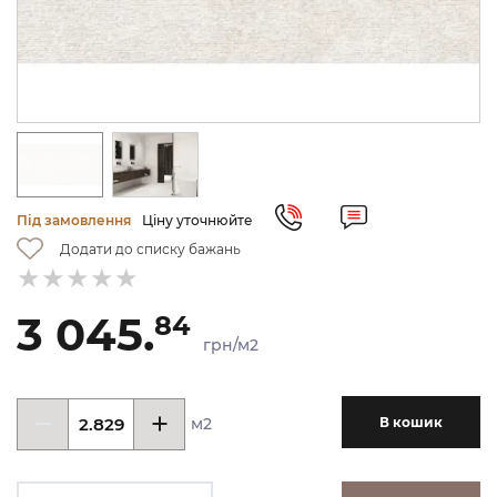
Під замовлення
Ціну уточнюйте
Додати до списку бажань
3 045.
84
грн/м2
м2
В кошик