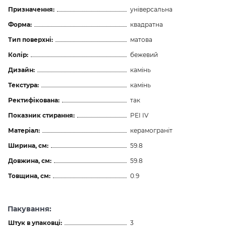
Призначення:
універсальна
Форма:
квадратна
Тип поверхні:
матова
Колір:
бежевий
Дизайн:
камінь
Текстура:
камінь
Ректифікована:
так
Показник стирання:
PEI IV
Матеріал:
керамограніт
Ширина, см:
59.8
Довжина, см:
59.8
Товщина, см:
0.9
Пакування:
Штук в упаковці:
3