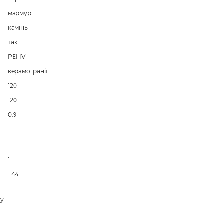
мармур
камінь
так
PEI IV
керамограніт
120
120
0.9
1
1.44
ру