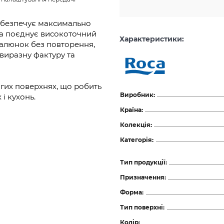
забезпечує максимально
на поєднує високоточний
Характеристики:
малюнок без повторення,
виразну фактуру та
огих поверхнях, що робить
Виробник:
і кухонь.
Країна:
Колекція:
Категорія:
Тип продукції:
Призначення:
Форма:
Тип поверхні:
Колір: