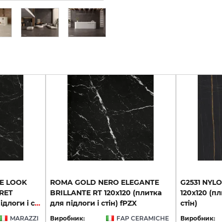
E LOOK
ROMA GOLD NERO ELEGANTE
G2531 NYL
RET
BRILLANTE RT 120х120 (плитка
120x120 (пл
120х120 (плитка для підлоги і стін)
для підлоги і стін) fPZX
стін)
MARAZZI
Виробник:
FAP CERAMICHE
Виробник: