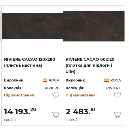
RIVIERE
CACAO
120x280
RIVIERE CACAO 60x120
(плитка
настінна)
(плитка для підлоги і
стін)
Виробник:
ROCA
Виробник:
ROCA
Колекція:
RIVIERE
Колекція:
RIVIERE
Під замовлення
Під замовлення
14 193.
2 483.
20
81
грн/шт
грн/м2