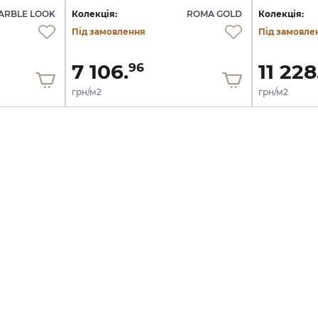
ARBLE LOOK
Колекція:
ROMA GOLD
Колекція:
Під замовлення
Під замовле
7 106.
11 228
96
грн/м2
грн/м2