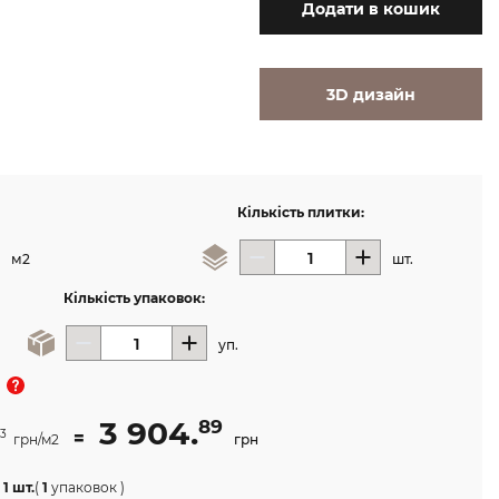
Додати
в кошик
3D дизайн
Кількість плитки:
м2
шт.
Кількість упаковок:
уп.
новинкa
3 904.
89
=
3
грн/м2
грн
1 шт.
(
1
упаковок
)