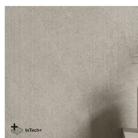
RIVIERE RIGATO BEIGE
RIVIERE RIGATO GRIS
60x120 декор (плитка для
60x120 декор (плитка д
підлоги і стін)
підлоги і стін)
Виробник:
ROCA
Виробник:
RO
Колекція:
RIVIERE
Колекція:
RIVIE
Під замовлення
Під замовлення
2 634.
2 634.
03
03
грн/м2
грн/м2