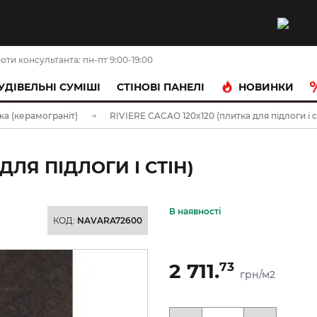
оти консультанта: пн-пт 9:00-19:00
НОВИНКИ
УДІВЕЛЬНІ СУМІШІ
CТІНОВІ ПАНЕЛІ
ка (керамограніт)
RIVIERE CACAO 120x120 (плитка для підлоги і с
ДЛЯ ПІДЛОГИ І СТІН)
В наявності
КОД:
NAVARA72600
2 711.
73
грн/м2