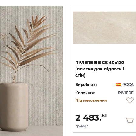
новинкa
RIVIERE BEIGE 120x120
RIVIERE BEIGE 60x120
ля
(плитка для підлоги і
(плитка для підлоги і
стін)
стін)
CA
Виробник:
ROCA
Виробник:
ROCA
RE
Колекція:
RIVIERE
Колекція:
RIVIERE
В наявності
Під замовлення
2 711.
2 483.
73
81
грн/м2
грн/м2