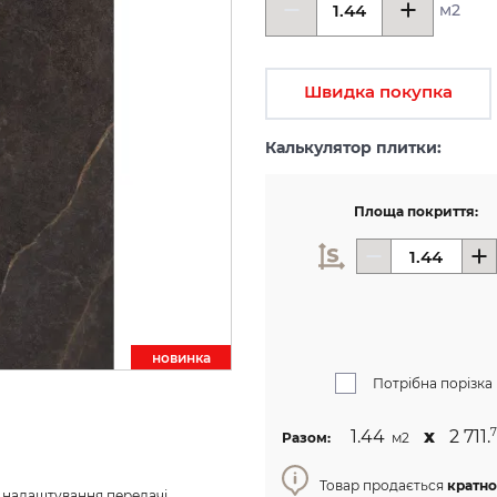
м2
Швидка покупка
Калькулятор плитки:
Площа покриття:
новинкa
Потрібна порізка
1.44
х
2 711.
7
Разом:
м2
Товар продається
кратно 
з налаштування передачі 