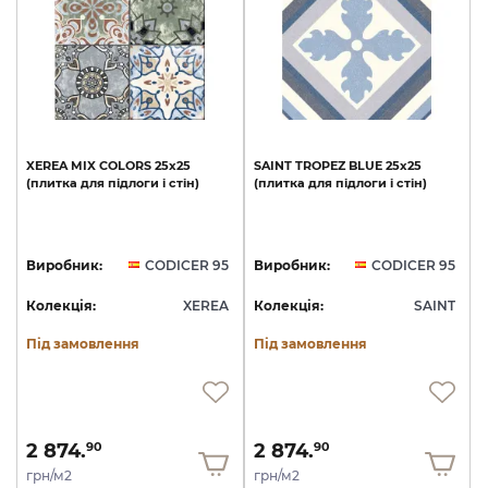
XEREA
MIX
COLORS
25x25
SAINT
TROPEZ
BLUE
25x25
(плитка
для
підлоги
і
стін)
(плитка
для
підлоги
і
стін)
Виробник:
CODICER 95
Виробник:
CODICER 95
Колекція:
XEREA
Колекція:
SAINT
Під замовлення
Під замовлення
2 874.
2 874.
90
90
грн/м2
грн/м2