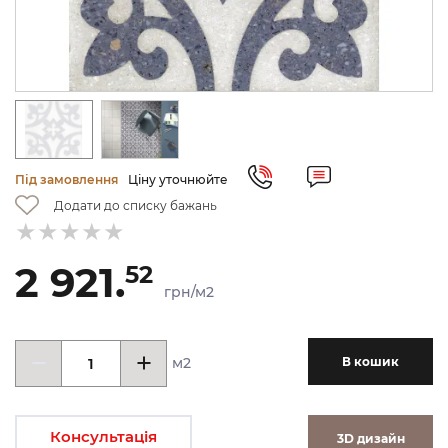
Під замовлення
Ціну уточнюйте
Додати до списку бажань
2 921.
52
грн/м2
м2
В кошик
Консультація
3D дизайн