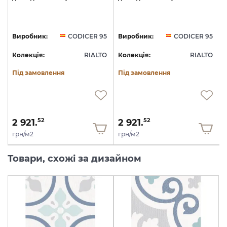
5
Виробник:
CODICER 95
Виробник:
CODICER 95
O
Колекція:
RIALTO
Колекція:
RIALTO
Під замовлення
Під замовлення
2 921.
2 921.
52
52
грн/м2
грн/м2
Товари, схожі за дизайном