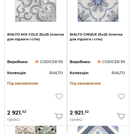
RIALTO
MIX
COLD
25x25
(плитка
RIALTO
CINQUE
25x25
(плитка
для
підлоги
і
стін)
для
підлоги
і
стін)
Виробник:
CODICER 95
Виробник:
CODICER 95
Колекція:
RIALTO
Колекція:
RIALTO
Під замовлення
Під замовлення
2 921.
2 921.
52
52
грн/м2
грн/м2