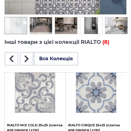
Інші товари з цієї колекції RIALTO
(8)
Вся Колекція
я
RIALTO
MIX
COLD
25x25
(плитка
RIALTO
CINQUE
25x25
(плитка
для
підлоги
і
стін)
для
підлоги
і
стін)