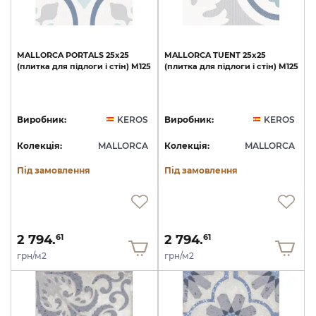
MALLORCA
PORTALS
25х25
MALLORCA
TUENT
25х25
(плитка
для
підлоги
і
стін)
M125
(плитка
для
підлоги
і
стін)
M125
Виробник:
KEROS
Виробник:
KEROS
Колекція:
MALLORCA
Колекція:
MALLORCA
Під замовлення
Під замовлення
2 794.
2 794.
61
61
грн/м2
грн/м2