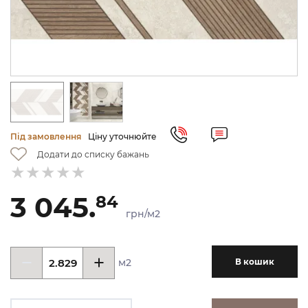
Під замовлення
Ціну уточнюйте
Додати до списку бажань
3 045.
84
грн/м2
м2
В кошик