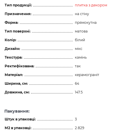
Тип продукції:
плитка з декором
Призначення:
на стіну
Форма:
прямокутна
Тип поверхні:
матова
Колір:
білий
Дизайн:
мікс
Текстура:
камінь
Ректифікована:
так
Матеріал:
керамограніт
Ширина, см:
64
Довжина, см:
147.5
Пакування:
Штук в упаковці:
3
М2 в упаковці:
2.829