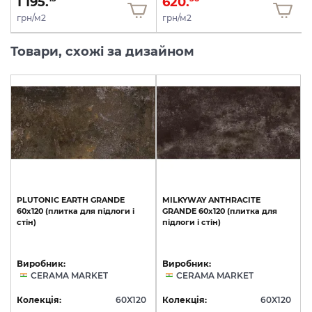
1 195.
620.
грн/м2
грн/м2
Товари, схожі за дизайном
PLUTONIC
EARTH
GRANDE
MILKYWAY
ANTHRACITE
60х120
(плитка
для
підлоги
і
GRANDE
60х120
(плитка
для
стін)
підлоги
і
стін)
Виробник:
Виробник:
CERAMA MARKET
CERAMA MARKET
Колекція:
60X120
Колекція:
60X120