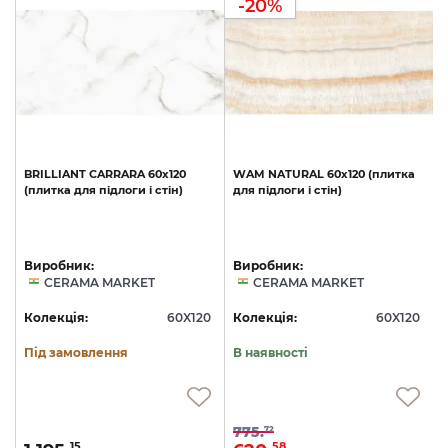
-20%
BRILLIANT
CARRARA
60х120
WAM
NATURAL
60х120
(плитка
(плитка
для
підлоги
і
стін)
для
підлоги
і
стін)
Виробник:
Виробник:
CERAMA MARKET
CERAMA MARKET
0
Колекція:
60X120
Колекція:
60X120
Під замовлення
В наявності
775.
72
15
58