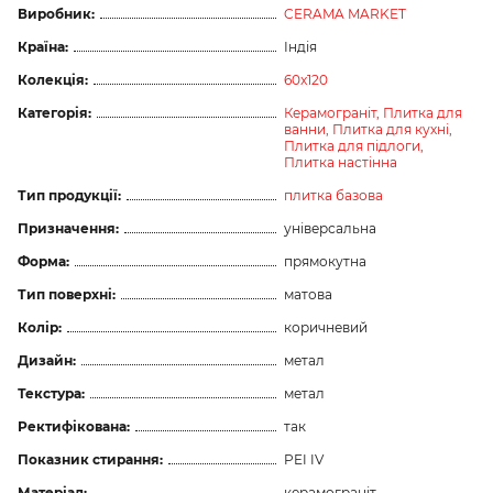
Виробник:
CERAMA MARKET
Країна:
Індія
Колекція:
60x120
Категорія:
Керамограніт,
Плитка для
ванни,
Плитка для кухні,
Плитка для підлоги,
Плитка настінна
Тип продукції:
плитка базова
Призначення:
універсальна
Форма:
прямокутна
Тип поверхні:
матова
Колір:
коричневий
Дизайн:
метал
Текстура:
метал
Ректифікована:
так
Показник стирання:
PEI IV
Матеріал:
керамограніт