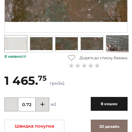
В наявності
Додати до списку бажань
1 465.
75
грн/м2
м2
В кошик
Швидка покупка
3D дизайн