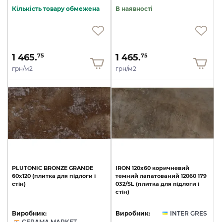
Кількість товару обмежена
В наявності
1 465.
1 465.
75
75
грн/м2
грн/м2
PLUTONIC
BRONZE
GRANDE
IRON
120х60
коричневий
60х120
(плитка
для
підлоги
і
темний
лапатований
12060
179
стін)
032/SL
(плитка
для
підлоги
і
стін)
Виробник:
Виробник:
INTER GRES
CERAMA MARKET