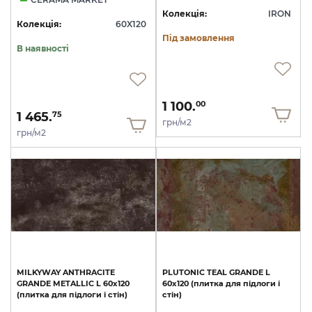
Колекція:
IRON
Колекція:
60X120
Під замовлення
В наявності
1 100.
00
1 465.
75
грн/м2
грн/м2
MILKYWAY
ANTHRACITE
PLUTONIC
TEAL
GRANDE
L
GRANDE
METALLIC
L
60х120
60х120
(плитка
для
підлоги
і
(плитка
для
підлоги
і
стін)
стін)