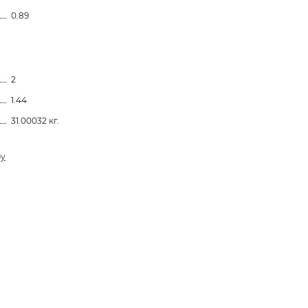
0.89
2
1.44
31.00032 кг.
ру