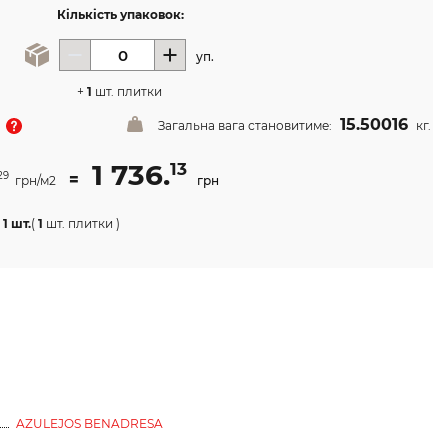
Кількість упаковок:
уп.
+
1
шт. плитки
15.50016
Загальна вага становитиме:
кг.
1 736.
13
=
29
грн/м2
грн
1 шт.
(
1
шт. плитки
)
AZULEJOS BENADRESA