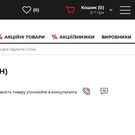
Кошик (
0
)
(0)
0.
грн
00
АКЦІЙНІ ТОВАРИ
АКЦІЇ/ЗНИЖКИ
ВИРОБНИКИ
ля підлоги і стін)
Н)
вність товару уточнюйте в консультанта