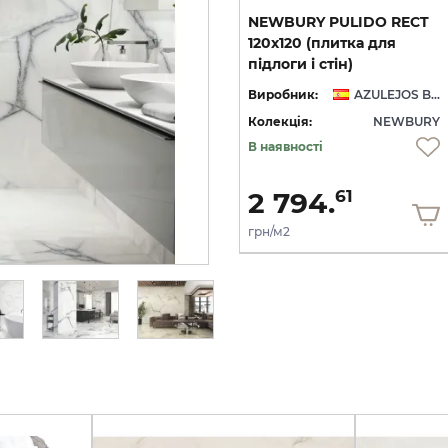
NEWBURY WHITE PULIDO
NEWBURY PULIDO RECT
RECT 120x120 (плитка для
120x120 (плитка для
(плитка для підлоги і стін)
підлоги і стін)
підлоги і стін)
AZULEJOS BENADRESA
Виробник:
AZULEJOS BENADRESA
Виробник:
AZULEJOS BENADRESA
RY
Колекція:
NEWBURY
Колекція:
NEWBURY
Кількість товару
В наявності
обмежена
3 108.
2 794.
00
61
грн/м2
грн/м2