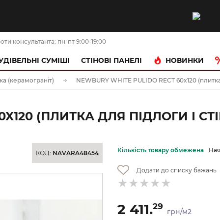
оти консультанта: пн-пт 9:00-19:00
НОВИНКИ
УДІВЕЛЬНІ СУМІШІ
CТІНОВІ ПАНЕЛІ
ка (керамограніт)
NEWBURY WHITE PULIDO RECT 60x120 (плитка д
X120 (ПЛИТКА ДЛЯ ПІДЛОГИ І СТІ
Кількість товару обмежена
Ная
КОД:
NAVARA48454
Додати до списку бажань
2 411.
29
грн/м2