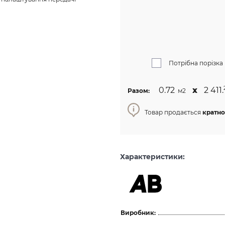
Потрібна порізка
0.72
х
2 411.
Разом:
м2
Товар продається
кратно 
Характеристики:
Виробник: