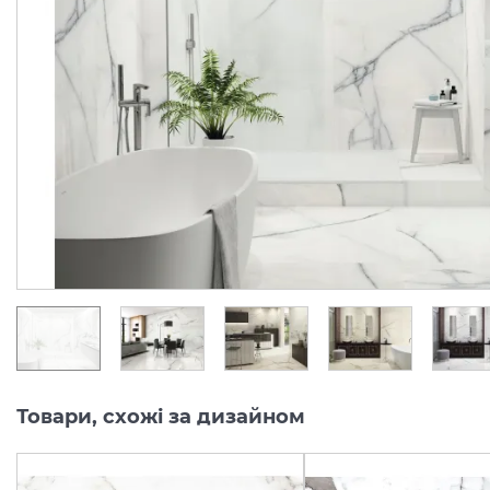
NEWBURY PULIDO RECT
NEWBURY WHITE
60x120 (плитка для
NATURAL RECT 60x120
підлоги і стін)
Виробник:
AZULEJOS BENADRESA
Виробник:
Колекція:
NEWBURY
Колекція:
NEWBU
Кількість товару
В наявності
обмежена
2 411.
2 310.
29
28
грн/м2
грн/м2
Товари, схожі за дизайном