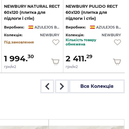
NEWBURY NATURAL RECT
NEWBURY PULIDO RECT
60x120 (плитка для
60x120 (плитка для
підлоги і стін)
підлоги і стін)
Виробник:
AZULEJOS BENADRESA
Виробник:
AZULEJOS BENADRESA
Колекція:
NEWBURY
Колекція:
NEWBURY
Кількість товару
Під замовлення
обмежена
1 994.
2 411.
30
29
грн/м2
грн/м2
Вся Колекція