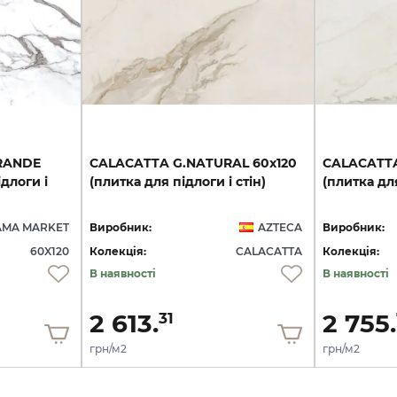
RANDE
CALACATTA
G.NATURAL
60x120
CALACATT
длоги і
(плитка
для
підлоги
і
стін)
(плитка
дл
AMA MARKET
Виробник:
AZTECA
Виробник:
60X120
Колекція:
CALACATTA
Колекція:
В наявності
В наявності
2 613.
2 755.
31
грн/м2
грн/м2