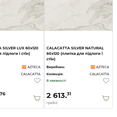
A
SILVER
LUX
60x120
CALACATTA SILVER NATURAL
я
підлоги
і
стін)
60x120 (плитка для підлоги і
стін)
AZTECA
Виробник:
AZTECA
CALACATTA
Колекція:
CALACATTA
В наявності
2 613.
76
31
грн/м2