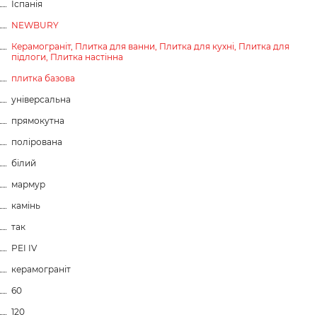
Іспанія
NEWBURY
Керамограніт,
Плитка для ванни,
Плитка для кухні,
Плитка для
підлоги,
Плитка настінна
плитка базова
універсальна
прямокутна
полірована
білий
мармур
камінь
так
PEI IV
керамограніт
60
120