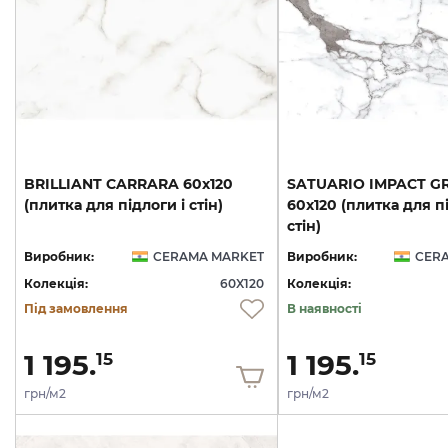
BRILLIANT
CARRARA
60х120
SATUARIO IMPACT G
(плитка
для
підлоги
і
стін)
60х120 (плитка для пі
стін)
Виробник:
CERAMA MARKET
Виробник:
CER
Колекція:
60X120
Колекція:
Під замовлення
В наявності
1 195.
1 195.
15
15
грн/м2
грн/м2