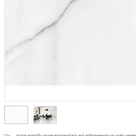
Колір виробу може відрізнятись від зображення на сайті чере