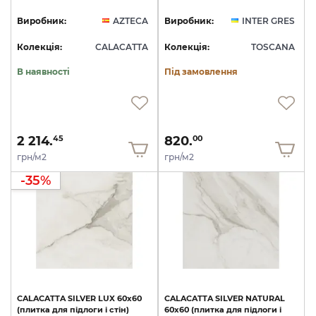
Виробник:
AZTECA
Виробник:
INTER GRES
Колекція:
CALACATTA
Колекція:
TOSCANA
В наявності
Під замовлення
2 214.
820.
45
00
грн/м2
грн/м2
-35%
CALACATTA
SILVER
LUX
60x60
CALACATTA
SILVER
NATURAL
(плитка
для
підлоги
і
стін)
60x60
(плитка
для
підлоги
і