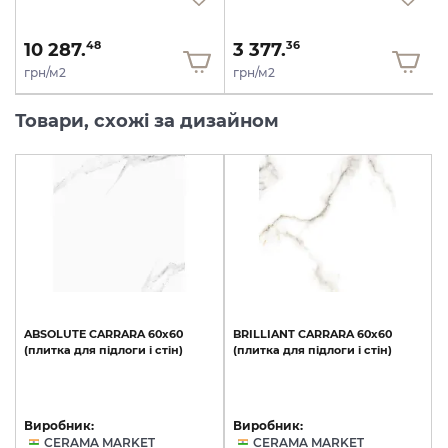
10 287.
3 377.
48
36
грн/м2
грн/м2
Товари, схожі за дизайном
ABSOLUTE
CARRARA
60х60
BRILLIANT
CARRARA
60х60
(плитка
для
підлоги
і
стін)
(плитка
для
підлоги
і
стін)
Виробник:
Виробник:
CERAMA MARKET
CERAMA MARKET