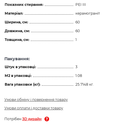
Показник стирання:
PEI III
Матеріал:
керамограніт
Ширина, см:
60
Довжина, см:
60
Товщина, см:
1
Пакування:
Штук в упаковці:
3
М2 в упаковці:
1.08
Вага упаковки (кг):
25.7148 кг.
Умови обміну і повернення товару
Умови оплати і доставки товару
Потрібен
3D дизайн