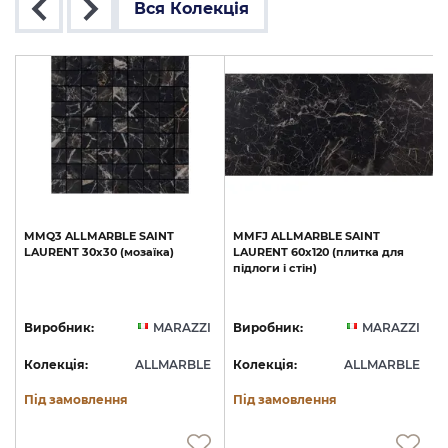
Вся Колекція
MMQ3
ALLMARBLE
SAINT
MMFJ
ALLMARBLE
SAINT
LAURENT
30х30
(мозаїка)
LAURENT
60х120
(плитка
для
підлоги
і
стін)
і
I
Виробник:
MARAZZI
Виробник:
MARAZZI
E
Колекція:
ALLMARBLE
Колекція:
ALLMARBLE
Під замовлення
Під замовлення