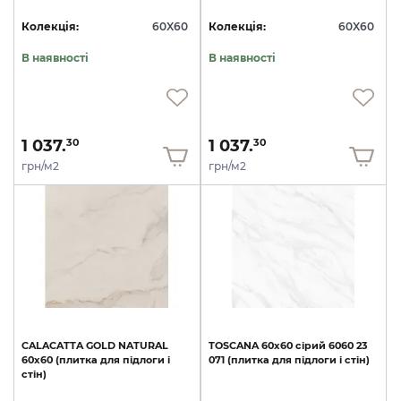
Колекція:
60X60
Колекція:
60X60
В наявності
В наявності
1 037.
1 037.
30
30
грн/м2
грн/м2
CALACATTA
GOLD
NATURAL
TOSCANA
60х60
сірий
6060
23
60x60
(плитка
для
підлоги
і
071
(плитка
для
підлоги
і
стін)
стін)