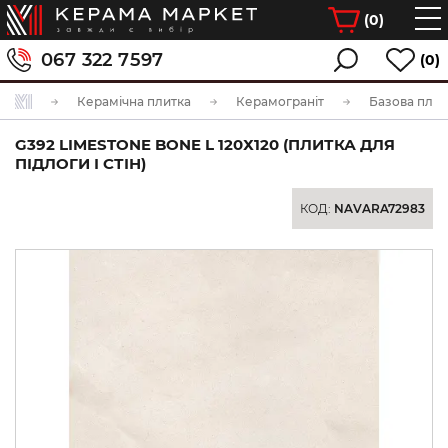
(
0
)
067 322 7597
(0)
Керамічна плитка
Керамограніт
Базова плит
G392 LIMESTONE BONE L 120Х120 (ПЛИТКА ДЛЯ
ПІДЛОГИ І СТІН)
КОД:
NAVARA72983