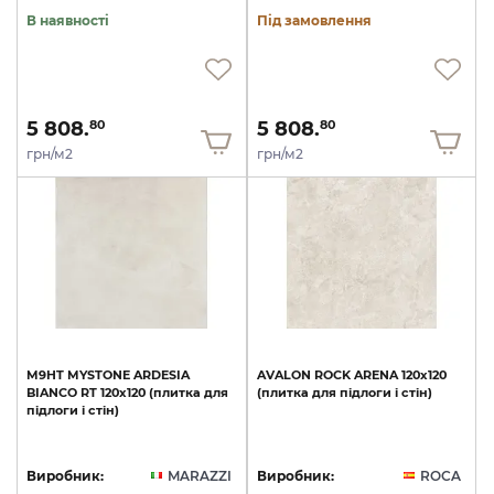
В наявності
Під замовлення
5 808.
5 808.
80
80
грн/м2
грн/м2
M9HT
MYSTONE
ARDESIA
AVALON
ROCK
ARENA
120x120
BIANCO
RT
120х120
(плитка
для
(плитка
для
підлоги
і
стін)
підлоги
і
стін)
Виробник:
MARAZZI
Виробник:
ROCA