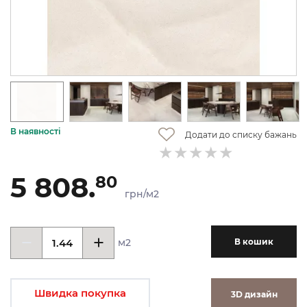
В наявності
Додати до списку бажань
5 808.
80
грн/м2
м2
В кошик
Швидка покупка
3D дизайн