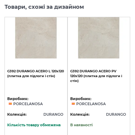
Товари, схожі за дизайном
G392
DURANGO
ACERO
L
120х120
G392
DURANGO
ACERO
PV
(плитка
для
підлоги
і
стін)
120х120
(плитка
для
підлоги
і
стін)
Виробник:
Виробник:
PORCELANOSA
PORCELANOSA
Колекція:
DURANGO
Колекція:
DURANGO
Кількість товару обмежена
В наявності