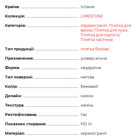
Країна:
Іспанія
Колекція:
LIMESTONE
Категорія:
Керамограніт,
Плитка для
ванни,
Плитка для кухні,
Плитка для підлоги,
Плитка настінна
Тип продукції:
плитка базова
Призначення:
універсальна
Форма:
квадратна
Тип поверхні:
матова
Колір:
бежевий
Дизайн:
камінь
Текстура:
камінь
Ректифікована:
так
Показник стирання:
PEI IV
Матеріал:
керамограніт