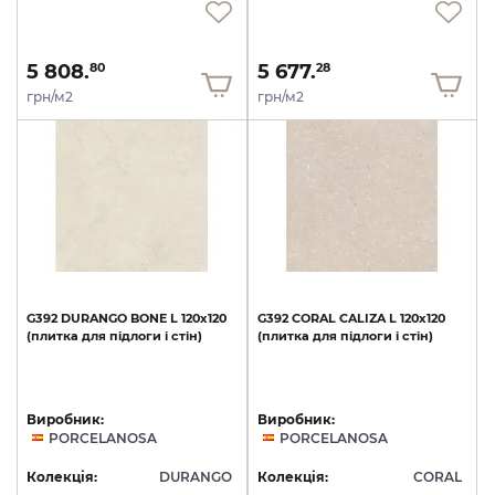
5 808.
5 677.
80
28
грн/м2
грн/м2
G392
DURANGO
BONE
L
120х120
G392
CORAL
CALIZA
L
120x120
(плитка
для
підлоги
і
стін)
(плитка
для
підлоги
і
стін)
Виробник:
Виробник:
PORCELANOSA
PORCELANOSA
Колекція:
DURANGO
Колекція:
CORAL