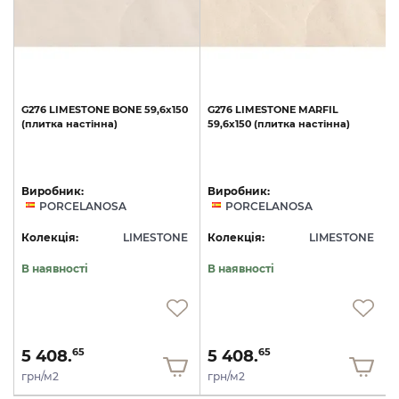
G276
LIMESTONE
BONE
59,6x150
G276
LIMESTONE
MARFIL
(плитка
настінна)
59,6x150
(плитка
настінна)
Виробник:
Виробник:
PORCELANOSA
PORCELANOSA
E
Колекція:
LIMESTONE
Колекція:
LIMESTONE
В наявності
В наявності
5 408.
5 408.
65
65
грн/м2
грн/м2