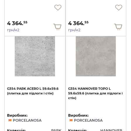
4 364.
4 364.
55
55
грн/м2
грн/м2
G354
PARK
ACERO
L
59.6x59.6
G354
HANNOVER
TOPO
L
(плитка
для
підлоги
і
стін)
59.6x59.6
(плитка
для
підлоги
і
стін)
Виробник:
Виробник:
PORCELANOSA
PORCELANOSA
Колекція:
PARK
Колекція:
HANNOVER