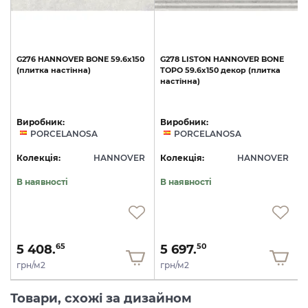
0
G276
HANNOVER
BONE
59.6x150
G278
LISTON
HANNOVER
BONE
(плитка
настінна)
TOPO
59.6x150
декор
(плитка
настінна)
Виробник:
Виробник:
PORCELANOSA
PORCELANOSA
R
Колекція:
HANNOVER
Колекція:
HANNOVER
В наявності
В наявності
5 408.
5 697.
65
50
грн/м2
грн/м2
Товари, схожі за дизайном