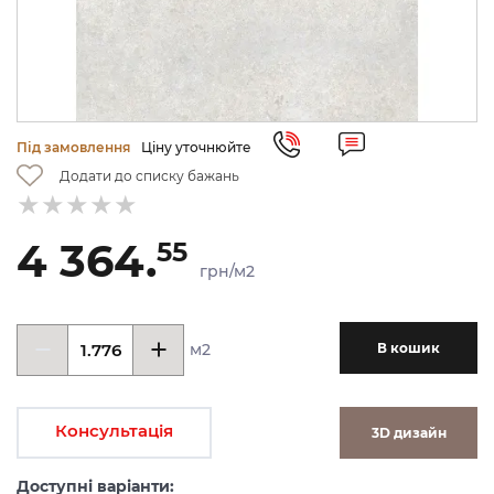
Під замовлення
Ціну уточнюйте
Додати до списку бажань
4 364.
55
грн/м2
м2
В кошик
Консультація
3D дизайн
Доступні варіанти: