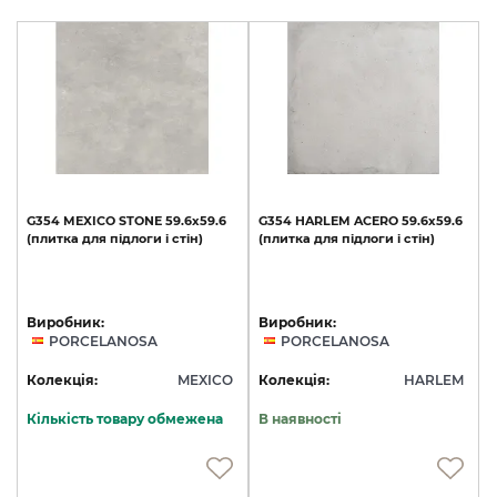
G354
MEXICO
STONE
59.6x59.6
G354
HARLEM
ACERO
59.6x59.6
(плитка
для
підлоги
і
стін)
(плитка
для
підлоги
і
стін)
Виробник:
Виробник:
PORCELANOSA
PORCELANOSA
Колекція:
MEXICO
Колекція:
HARLEM
Кількість товару обмежена
В наявності