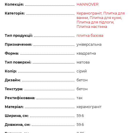
Колекція:
HANNOVER
Категорія:
Керамограніт,
Плитка для
ванни,
Плитка для кухні,
Плитка для підлоги,
Плитка настінна
Тип продукції:
плитка базова
Призначення:
універсальна
Форма:
квадратна
Тип поверхні:
матова
Колір:
сірий
Дизайн:
бетон
Текстура:
бетон
Ректифікована:
так
Матеріал:
керамограніт
Ширина, см:
59.6
Довжина, см:
59.6