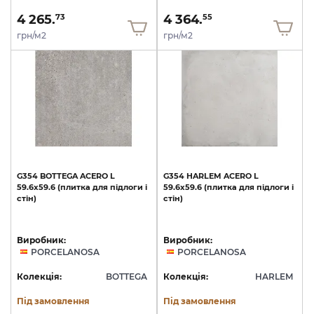
4 265.
4 364.
73
55
грн/м2
грн/м2
G354
BOTTEGA
ACERO
L
G354
HARLEM
ACERO
L
59.6x59.6
(плитка
для
підлоги
і
59.6x59.6
(плитка
для
підлоги
і
стін)
стін)
Виробник:
Виробник:
PORCELANOSA
PORCELANOSA
Колекція:
BOTTEGA
Колекція:
HARLEM
Під замовлення
Під замовлення