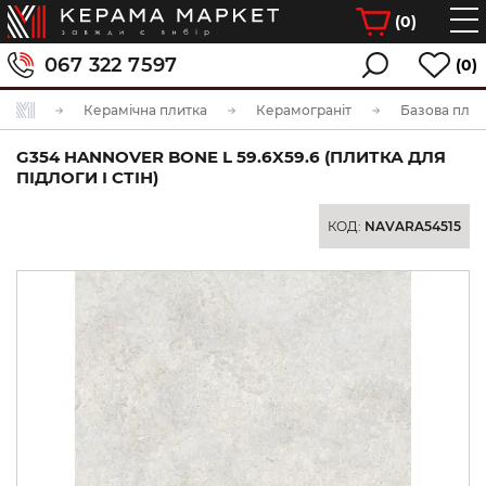
(
0
)
067 322 7597
(0)
Керамічна плитка
Керамограніт
Базова плит
G354 HANNOVER BONE L 59.6X59.6 (ПЛИТКА ДЛЯ
ПІДЛОГИ І СТІН)
КОД:
NAVARA54515