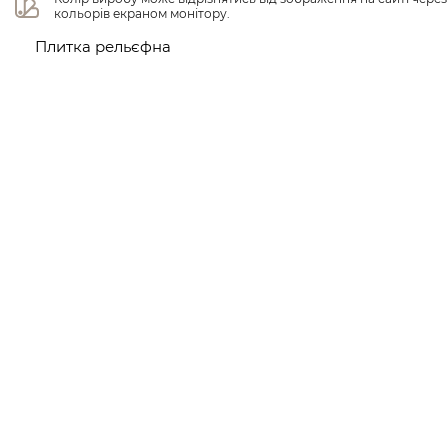
кольорів екраном монітору.
Плитка рельєфна