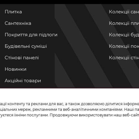
Плитка
Колекції са
Сантехніка
Колекції пл
Покриття для підлоги
Колекції бу
Будівельні суміші
Колекції по
Стінові панелі
Колекції ст
Новинки
Акційні товари
Акції/Знижки
ації контенту та реклами для вас, а також дозволяємо ділитися інфор
ПРИЄДНУЙТЕ
 соціальних мереж, рекламними та веб-аналітичними компаніями. Наші 
истуєтеся їхніми послугами. Продовжуючи використовувати наш веб-сайт
та паркетної дошки.