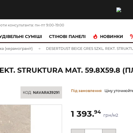
оти консультанта: пн-пт 9:00-19:00
НОВИНКИ
УДІВЕЛЬНІ СУМІШІ
CТІНОВІ ПАНЕЛІ
ка (керамограніт)
DESERTDUST BEIGE GRES SZKL. REKT. STRUKTURA 
EKT. STRUKTURA MAT. 59.8Х59.8 (
Під замовлення
Ціну уточнюйт
КОД:
NAVARA39291
1 393.
94
грн/м2