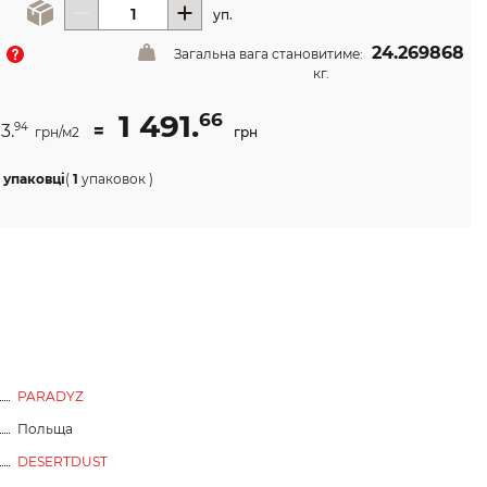
уп.
24.269868
Загальна вага становитиме:
кг.
1 491.
66
3.
=
94
грн/м2
грн
 упаковці
(
1
упаковок
)
PARADYZ
Польща
DESERTDUST