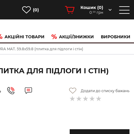
Кошик (
0
)
(0)
0.
грн
00
АКЦІЙНІ ТОВАРИ
АКЦІЇ/ЗНИЖКИ
ВИРОБНИКИ
MAT. 59.8х59.8 (плитка для підлоги і стін)
ПЛИТКА ДЛЯ ПІДЛОГИ І СТІН)
Додати до списку бажань
е