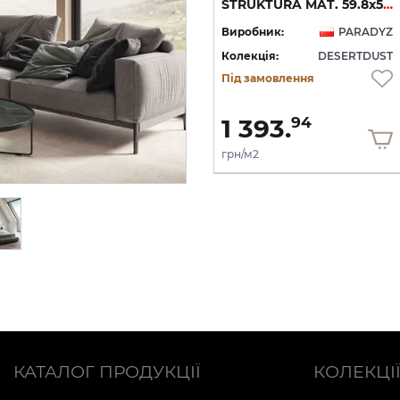
19.8 (плитка для підлоги і стін)
MAT. 59.8х119.8 (плитка для підлоги і стін)
STRUKTURA MAT. 59.8х59.8 (плитка для підлоги і стін)
YZ
Виробник:
PARADYZ
Виробник:
PARADYZ
ST
Колекція:
DESERTDUST
Колекція:
DESERTDUST
Під замовлення
Під замовлення
1 507.
1 393.
90
94
грн/м2
грн/м2
КАТАЛОГ ПРОДУКЦІЇ
КОЛЕКЦІ