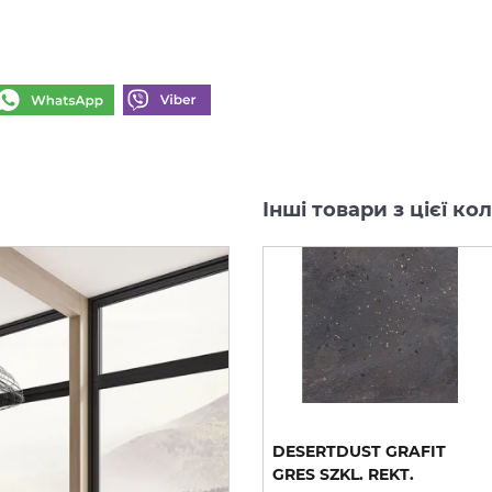
Інші товари з цієї к
ES
DESERTDUST BEIGE GRES
DESERTDUST GRAFIT
SZKL. REKT. STRUKTURA
GRES SZKL. REKT.