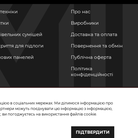
нтехніки
Про нас
итки
Виробники
дівельних сумішей
Доставка та оплата
криття для підлоги
Повернення та обмін
інових панелей
Публічна оферта
Політика
конфіденційності
мацією в соціальних мережах. Ми ділимося інформацією про
СЬ ДО НАС У СОЦМЕРЕЖАХ
партнери можуть поєднувати цю інформацію з інформацією,
, ви погоджуєтесь на використання файлів cookie.
ПІДТВЕРДИТИ
Створення сайту та розробка сайтів — веб–студія ”Бренд–A“