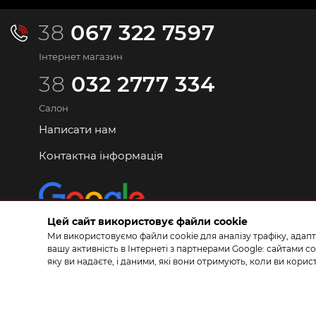
38
067 322 7597
Інтернет магазин
38
032 2777 334
Салон
Написати нам
Контактна інформація
Цей сайт використовує файли cookie
Ми використовуємо файли cookie для аналізу трафіку, адапт
вашу активність в Інтернеті з партнерами Google: сайтами
яку ви надаєте, і даними, які вони отримують, коли ви кор
© 2026 КЕРАМА МАРКЕТ. Салон плитки, сантехніки, ламінату 