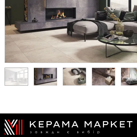
MAT. 59.8х59.8 (плитка для підлоги і стін)
MAT. 59.8х1
Виробник:
PARADYZ
Виробник:
PARAD
Колекція:
DESERTDUST
Колекція:
DESERTDU
Під замовлення
Під замовлення
1 393.
1 744.
94
62
грн/м2
грн/м2