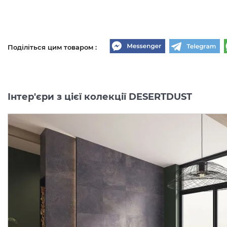
Поділіться цим товаром :
Інтер'єри з цієї колекції DESERTDUST
DESERTDUST TAUPE GRES
DESERTDUST TAUPE GR
SZKL. REKT. STRUKTURA
SZKL. REKT. STRUKTURA