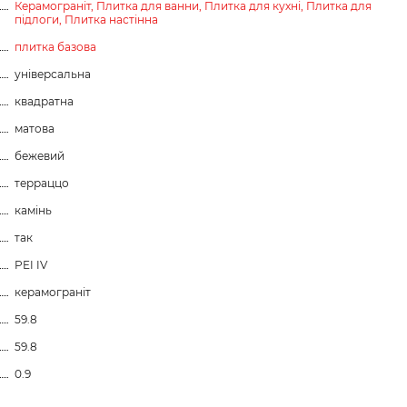
Керамограніт,
Плитка для ванни,
Плитка для кухні,
Плитка для
підлоги,
Плитка настінна
плитка базова
універсальна
квадратна
матова
бежевий
терраццо
камінь
так
PEI IV
керамограніт
59.8
59.8
0.9