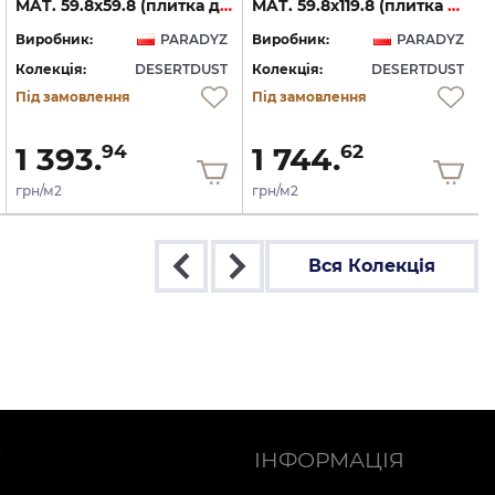
MAT. 59.8х59.8 (плитка для підлоги і стін)
MAT. 59.8х119.8 (плитка для підлоги і стін)
Виробник:
PARADYZ
Виробник:
PARADYZ
Колекція:
DESERTDUST
Колекція:
DESERTDUST
Під замовлення
Під замовлення
1 393.
1 744.
94
62
грн/м2
грн/м2
Вся Колекція
Ї
ІНФОРМАЦІЯ