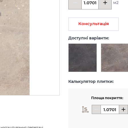
м2
Консультація
Доступні варіанти:
Калькулятор плитки:
Площа покриття:
з налаштування передачі 