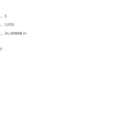
3
1.0701
24.269868 кг.
ру