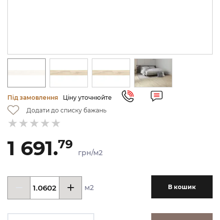
Під замовлення
Ціну уточнюйте
Додати до списку бажань
1 691.
79
грн/м2
м2
В кошик