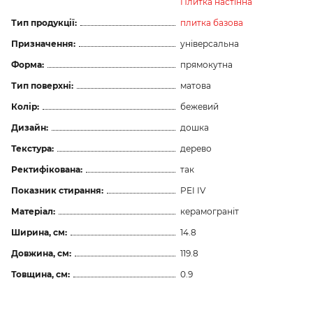
Плитка настінна
Тип продукції:
плитка базова
Призначення:
універсальна
Форма:
прямокутна
Тип поверхні:
матова
Колір:
бежевий
Дизайн:
дошка
Текстура:
дерево
Ректифікована:
так
Показник стирання:
PEI IV
Матеріал:
керамограніт
Ширина, см:
14.8
Довжина, см:
119.8
Товщина, см:
0.9