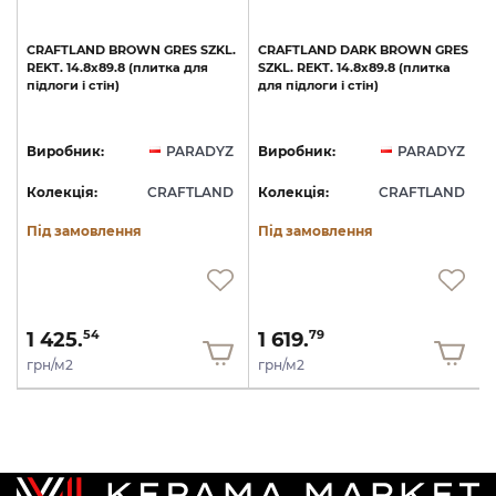
CRAFTLAND
BROWN
GRES
SZKL.
CRAFTLAND
DARK
BROWN
GRES
REKT.
14.8х89.8
(плитка
для
SZKL.
REKT.
14.8х89.8
(плитка
підлоги
і
стін)
для
підлоги
і
стін)
Z
Виробник:
PARADYZ
Виробник:
PARADYZ
D
Колекція:
CRAFTLAND
Колекція:
CRAFTLAND
Під замовлення
Під замовлення
1 425.
1 619.
54
79
грн/м2
грн/м2