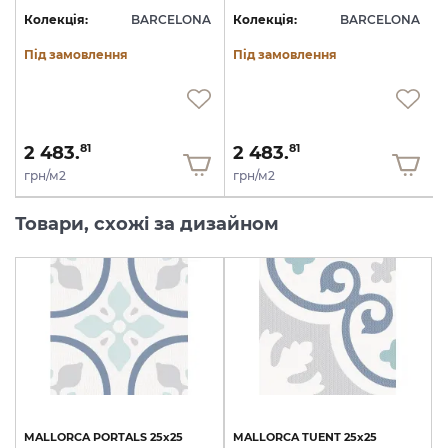
A
Колекція:
BARCELONA
Колекція:
BARCELONA
Під замовлення
Під замовлення
2 483.
2 483.
81
81
грн/м2
грн/м2
Товари, схожі за дизайном
MALLORCA
PORTALS
25х25
MALLORCA
TUENT
25х25