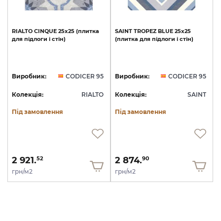
RIALTO
CINQUE
25x25
(плитка
SAINT
TROPEZ
BLUE
25x25
для
підлоги
і
стін)
(плитка
для
підлоги
і
стін)
Виробник:
CODICER 95
Виробник:
CODICER 95
Колекція:
RIALTO
Колекція:
SAINT
Під замовлення
Під замовлення
2 921.
2 874.
52
90
грн/м2
грн/м2