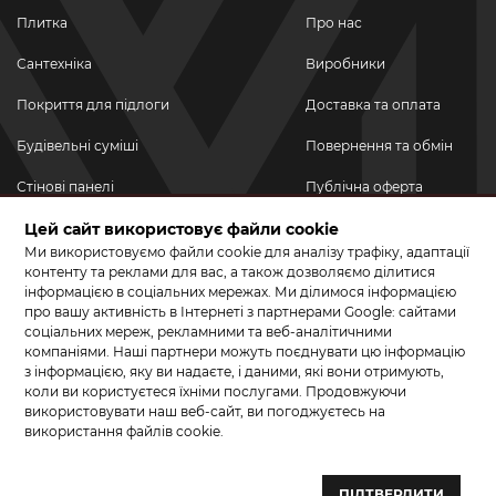
Плитка
Про нас
Сантехніка
Виробники
Покриття для підлоги
Доставка та оплата
Будівельні суміші
Повернення та обмін
Стінові панелі
Публічна оферта
Новинки
Цей сайт використовує файли cookie
Політика
конфіденційності
Ми використовуємо файли cookie для аналізу трафіку, адаптації
Акційні товари
контенту та реклами для вас, а також дозволяємо ділитися
інформацією в соціальних мережах. Ми ділимося інформацією
Акції/Знижки
про вашу активність в Інтернеті з партнерами Google: сайтами
соціальних мереж, рекламними та веб-аналітичними
ПРИЄДНУЙТЕСЬ ДО НАС У СОЦМЕРЕЖАХ
компаніями. Наші партнери можуть поєднувати цю інформацію
з інформацією, яку ви надаєте, і даними, які вони отримують,
коли ви користуєтеся їхніми послугами. Продовжуючи
використовувати наш веб-сайт, ви погоджуєтесь на
використання файлів cookie.
© 2026 КЕРАМА МАРКЕТ. Салон плитки, сантехніки, ламінату та
паркетної дошки.
ПІДТВЕРДИТИ