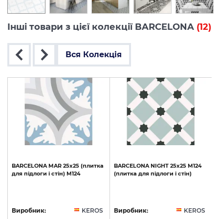
Інші товари з цієї колекції BARCELONA
(12)
Вся Колекція
BARCELONA
MAR
25х25
(плитка
BARCELONA
NIGHT
25х25
M124
4
для
підлоги
і
стін)
M124
(плитка
для
підлоги
і
стін)
S
Виробник:
KEROS
Виробник:
KEROS