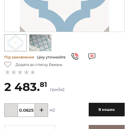
Під замовлення
Ціну уточнюйте
Додати до списку бажань
2 483.
81
грн/м2
м2
В кошик