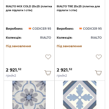
RIALTO
MIX
COLD
25x25
(плитка
RIALTO
TRE
25x25
(плитка
для
для
підлоги
і
стін)
підлоги
і
стін)
Виробник:
CODICER 95
Виробник:
CODICER 95
Колекція:
RIALTO
Колекція:
RIALTO
Під замовлення
Під замовлення
2 921.
2 921.
52
52
грн/м2
грн/м2