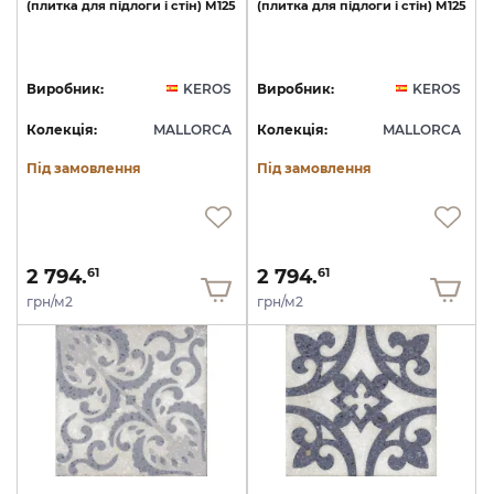
(плитка
для
підлоги
і
стін)
M125
(плитка
для
підлоги
і
стін)
M125
Виробник:
KEROS
Виробник:
KEROS
Колекція:
MALLORCA
Колекція:
MALLORCA
Під замовлення
Під замовлення
2 794.
2 794.
61
61
грн/м2
грн/м2