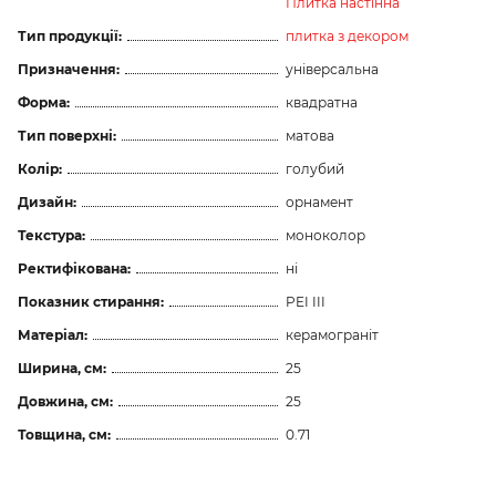
Плитка настінна
Тип продукції:
плитка з декором
Призначення:
універсальна
Форма:
квадратна
Тип поверхні:
матова
Колір:
голубий
Дизайн:
орнамент
Текстура:
моноколор
Ректифікована:
ні
Показник стирання:
PEI III
Матеріал:
керамограніт
Ширина, см:
25
Довжина, см:
25
Товщина, см:
0.71