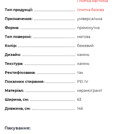
Плитка настінна
Тип продукції:
плитка базова
Призначення:
універсальна
Форма:
прямокутна
Тип поверхні:
матова
Колір:
бежевий
Дизайн:
камінь
Текстура:
камінь
Ректифікована:
так
Показник стирання:
PEI IV
Матеріал:
керамограніт
Ширина, см:
63
Довжина, см:
146
Пакування: