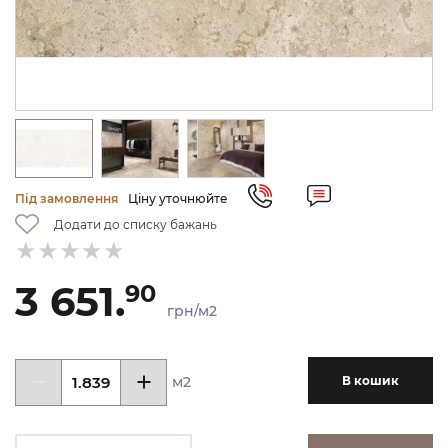
Під замовлення
Ціну уточнюйте
Додати до списку бажань
3 651.
90
грн/м2
м2
В кошик