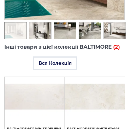
Інші товари з цієї колекції BALTIMORE
(2)
Вся Колекція
BALTIMORE
6612
WHITE
RELIEVE
BALTIMORE
6616
WHITE
63x146