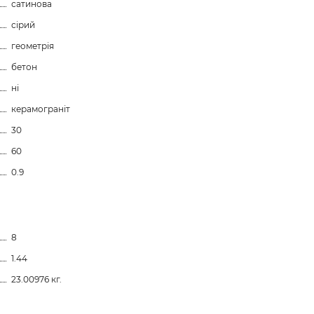
сатинова
сірий
геометрія
бетон
ні
керамограніт
30
60
0.9
8
1.44
23.00976 кг.