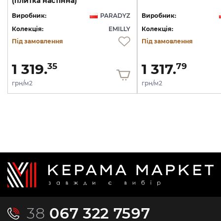
(плитка настінна)
Виробник:
PARADYZ
Виробник:
Колекція:
EMILLY
Колекція:
Під замовлення
Під замовлення
1 319.
1 317.
35
79
грн/м2
грн/м2
38
067 322 7597