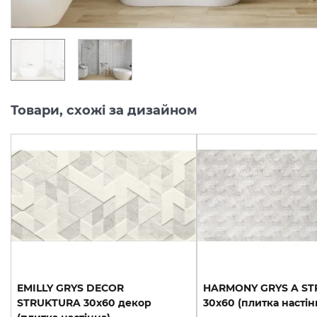
Товари, схожі за дизайном
EMILLY GRYS DECOR
HARMONY
GRYS
A
ST
STRUKTURA 30х60 декор
30х60
(плитка
настін