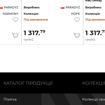
настінна)
PARADYZ
Виробник:
PARADYZ
Виробник:
HARMONY
Колекція:
HOPE
Колекція:
Під замовлення
Під замовле
1 317.
1 317.
79
7
грн/м2
грн/м2
КАТАЛОГ ПРОДУКЦІЇ
КОЛЕКЦІ
Плитка
Колекції са