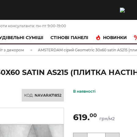
оти консультанта: пн-пт 9:00-19:00
НОВИНКИ
УДІВЕЛЬНІ СУМІШІ
CТІНОВІ ПАНЕЛІ
т з декором
AMSTERDAM сірий Geometric 30х60 satin AS215 (пли
Х60 SATIN AS215 (ПЛИТКА НАСТІ
В наявності
КОД:
NAVARA71852
619.
00
грн/м2