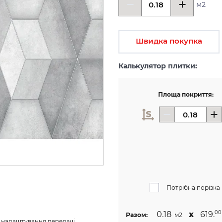
м2
Швидка покупка
Калькулятор плитки:
Площа покриття:
Потрібна порізка
0.18
х
619.
00
Разом:
м2
з налаштування передачі 