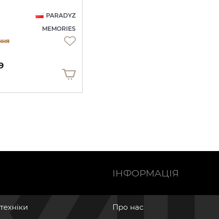
PARADYZ
MEMORIES
ння
9
Ї
ІНФОРМАЦІЯ
нтехніки
Про нас