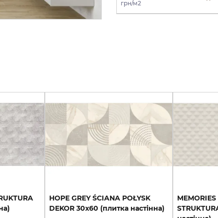
грн/м2
RUKTURA
HOPE
GREY
ŚCIANA
POŁYSK
MEMORIES 
на)
DEKOR
30х60
(плитка
настінна)
STRUKTURA