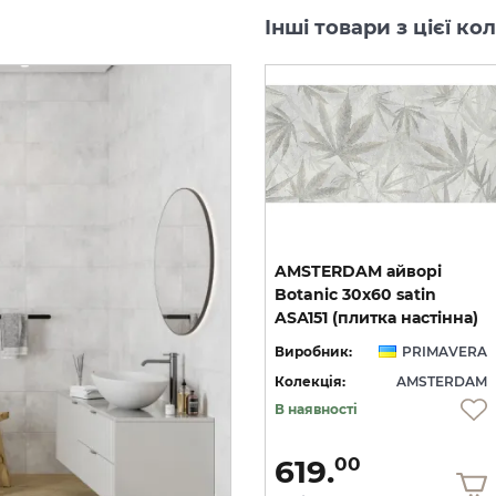
Інші товари з цієї 
AMSTERDAM айворі
Botanic 30х60 satin
ASА151 (плитка настінна)
Виробник:
PRIMAVERA
Колекція:
AMSTERDAM
В наявності
619.
00