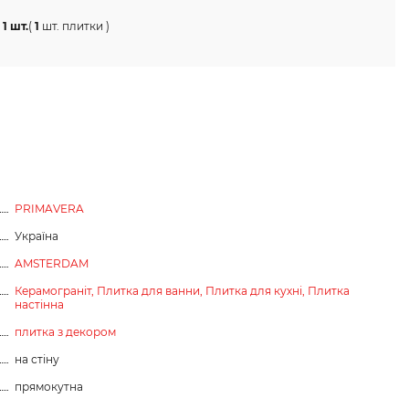
1 шт.
(
1
шт. плитки
)
PRIMAVERA
Україна
AMSTERDAM
Керамограніт,
Плитка для ванни,
Плитка для кухні,
Плитка
настінна
плитка з декором
на стіну
прямокутна