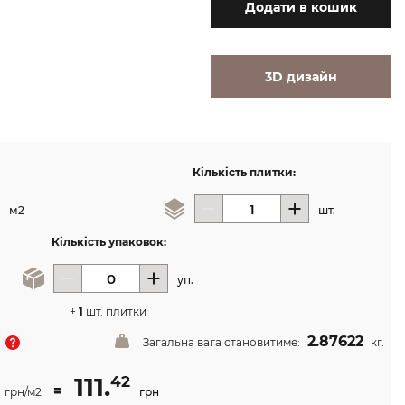
Додати
в кошик
3D дизайн
Кількість плитки:
м2
шт.
Кількість упаковок:
уп.
+
1
шт. плитки
2.87622
Загальна вага становитиме:
кг.
111.
42
=
грн/м2
грн