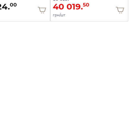
24.
40 019.
00
50
грн/шт