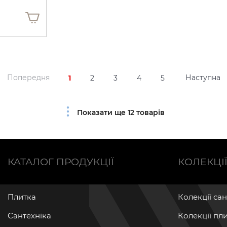
Попередня
Наступна
1
2
3
4
5
Показати ще 12 товарів
КАТАЛОГ ПРОДУКЦІЇ
КОЛЕКЦІ
Плитка
Колекції са
Сантехніка
Колекції пл