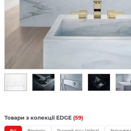
Товари з колекції EDGE
(59)
Всі
Вентиль
Ручний душ (лійка)
Змішувач