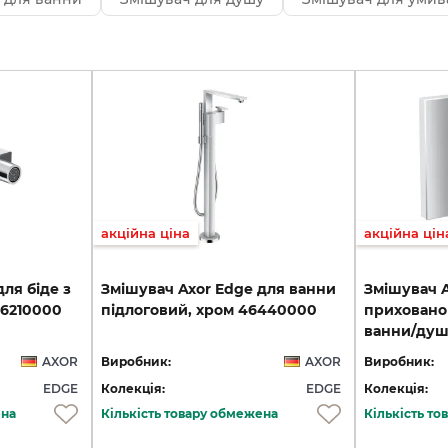
акційна ціна
акційна цін
для
біде
з
Змішувач
Axor
Edge
для
ванни
Змішувач 
6210000
підлоговий,
хром
46440000
приховано
ванни/душ
AXOR
Виробник:
AXOR
Виробник:
EDGE
Колекція:
EDGE
Колекція:
ена
Кількість товару обмежена
Кількість т