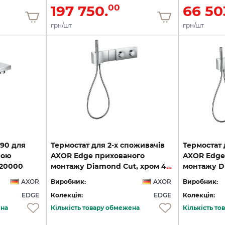
197 750.
66 50
00
грн/шт
грн/шт
190 для
Термостат для 2-х споживачів
Термостат 
вою
AXOR Edge прихованого
AXOR Edge
020000
монтажу Diamond Cut, хром 46701000
AXOR
Виробник:
AXOR
Виробник:
EDGE
Колекція:
EDGE
Колекція:
ена
Кількість товару обмежена
Кількість т