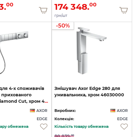
3.
174 348.
00
00
грн/шт
-50%
для 4-х споживачів
Змішувач
Axor
Edge
280
для
 прихованого
умивальника,
хром
46030000
монтажу Diamond Cut, хром 46721000
AXOR
Виробник:
AXOR
EDGE
Колекція:
EDGE
овару обмежена
Кількість товару обмежена
80 039.
00