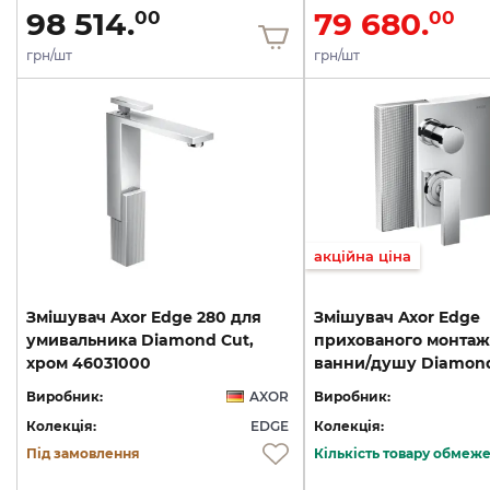
98 514.
79 680.
00
00
грн/шт
грн/шт
акційна ціна
Змішувач Axor Edge 280 для
Змішувач Axor Edge
умивальника Diamond Cut,
прихованого монтаж
хром 46031000
Виробник:
AXOR
Виробник:
Колекція:
EDGE
Колекція:
Під замовлення
Кількість товару обмеж