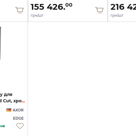
155 426.
216 4
00
грн/шт
грн/шт
у для
ванни/душу Diamond Cut, хром 46451000
AXOR
EDGE
ена