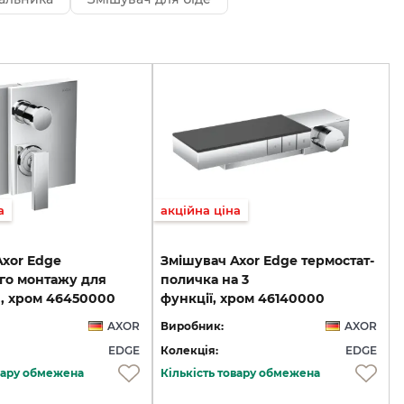
а
акційна ціна
Axor Edge
Змішувач Axor Edge термостат-
го монтажу для
поличка на 3
, хром 46450000
функції, хром 46140000
AXOR
Виробник:
AXOR
EDGE
Колекція:
EDGE
овару обмежена
Кількість товару обмежена