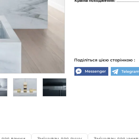
Країна походження:
Поділіться цією сторінкою :
 для ванни
Змішувач для душу
Змішувач для умив