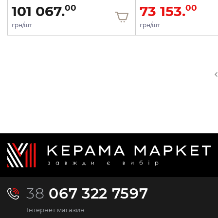
101 067.
73 153.
00
00
грн/шт
грн/шт
38
067 322 7597
Інтернет магазин