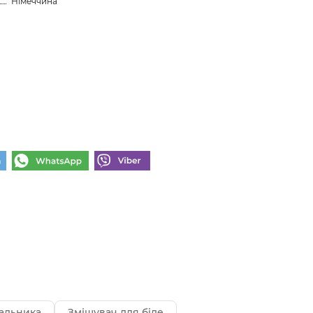
Німеччина
альника
Змішувач для біде