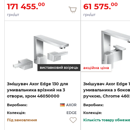
171 455.
61 575.
00
00
грн/шт
грн/шт
виставковий взірець
акційна ціна
Змішувач Axor Edge 130 для
Змішувач Axor Edge 
умивальника врізний на 3
умивальника з боко
отвори, хром 46050000
ручкою, Chrome 46
Виробник:
AXOR
Виробник:
Колекція:
EDGE
Колекція:
Під замовлення
Кількість товару обмеж