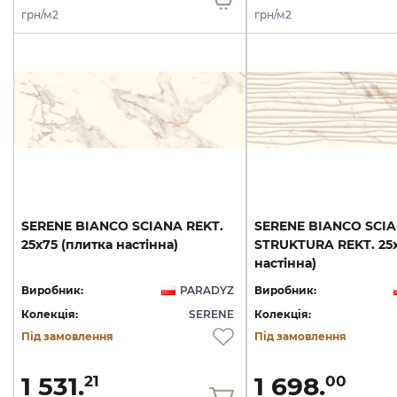
грн/м2
грн/м2
SERENE
BIANCO
SCIANA
REKT.
SERENE BIANCO SCI
25х75
(плитка
настінна)
STRUKTURA REKT. 25х
настінна)
Виробник:
PARADYZ
Виробник:
Колекція:
SERENE
Колекція:
Під замовлення
Під замовлення
1 531.
1 698.
21
00