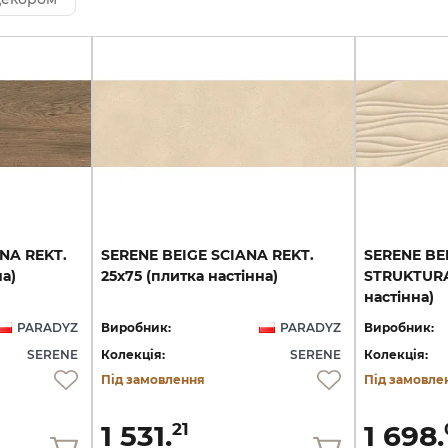
ANA
REKT.
SERENE
BEIGE
SCIANA
REKT.
SERENE BE
на)
25х75
(плитка
настінна)
STRUKTURA 
настінна)
PARADYZ
Виробник:
PARADYZ
Виробник:
SERENE
Колекція:
SERENE
Колекція:
Під замовлення
Під замовле
1 531.
1 698.
21