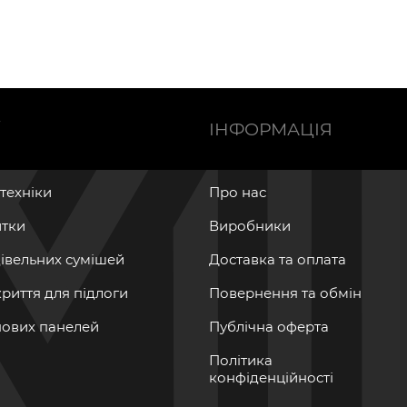
Ї
ІНФОРМАЦІЯ
нтехніки
Про нас
итки
Виробники
дівельних сумішей
Доставка та оплата
криття для підлоги
Повернення та обмін
інових панелей
Публічна оферта
Політика
конфіденційності