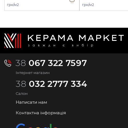
грн/м2
грн/м2
38
067 322 7597
Інтернет магазин
38
032 2777 334
Салон
Написати нам
Контактна інформація