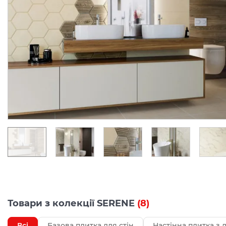
Товари з колекції SERENE
(8)
Всі
Базова плитка для стін
Настінна плитка з