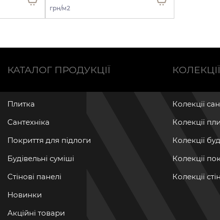
грн/м2
КАТАЛОГ ПРОДУКЦІЇ
КОЛЕКЦІ
Плитка
Колекції са
Сантехніка
Колекції пл
Покриття для підлоги
Колекції бу
Будівельні суміші
Колекції по
Стінові панелі
Колекції ст
Новинки
Акційні товари