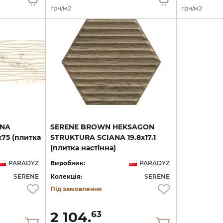
грн/м2
грн/м2
ANA
SERENE BROWN HEKSAGON
75 (плитка
STRUKTURA SCIANA 19.8х17.1
(плитка настінна)
PARADYZ
Виробник:
PARADYZ
SERENE
Колекція:
SERENE
Під замовлення
2 104.
63