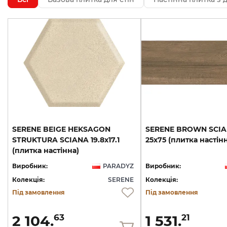
SERENE BEIGE HEKSAGON
SERENE
BROWN
SCI
STRUKTURA SCIANA 19.8х17.1
25х75
(плитка
настін
(плитка настінна)
Виробник:
PARADYZ
Виробник:
Колекція:
SERENE
Колекція:
Під замовлення
Під замовлення
2 104.
1 531.
63
21