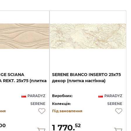
IGE SCIANA
SERENE
BIANCO
INSERTO
25х75
REKT. 25х75 (плитка
декор
(плитка
настінна)
PARADYZ
Виробник:
PARADYZ
SERENE
Колекція:
SERENE
ння
Під замовлення
1 770.
00
52