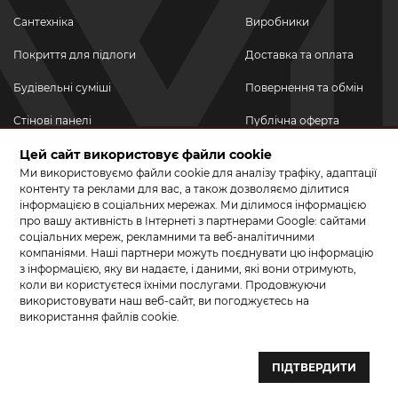
Сантехніка
Виробники
Покриття для підлоги
Доставка та оплата
Будівельні суміші
Повернення та обмін
Стінові панелі
Публічна оферта
Цей сайт використовує файли cookie
Новинки
Політика
конфіденційності
Ми використовуємо файли cookie для аналізу трафіку, адаптації
Акційні товари
контенту та реклами для вас, а також дозволяємо ділитися
інформацією в соціальних мережах. Ми ділимося інформацією
Акції/Знижки
про вашу активність в Інтернеті з партнерами Google: сайтами
соціальних мереж, рекламними та веб-аналітичними
ПРИЄДНУЙТЕСЬ ДО НАС У СОЦМЕРЕЖАХ
компаніями. Наші партнери можуть поєднувати цю інформацію
з інформацією, яку ви надаєте, і даними, які вони отримують,
коли ви користуєтеся їхніми послугами. Продовжуючи
використовувати наш веб-сайт, ви погоджуєтесь на
використання файлів cookie.
© 2026 КЕРАМА МАРКЕТ. Салон плитки, сантехніки, ламінату та
паркетної дошки.
ПІДТВЕРДИТИ
Створення сайту та розробка сайтів — веб–студія ”Бренд–A“