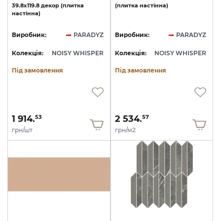
39.8х119.8
декор
(плитка
(плитка
настінна)
настінна)
Виробник:
PARADYZ
Виробник:
PARADYZ
Колекція:
NOISY WHISPER
Колекція:
NOISY WHISPER
Під замовлення
Під замовлення
1 914.
2 534.
53
57
грн/шт
грн/м2