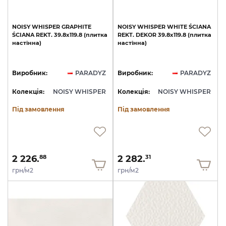
NOISY
WHISPER
GRAPHITE
NOISY
WHISPER
WHITE
ŚCIANA
ŚCIANA
REKT.
39.8х119.8
(плитка
REKT.
DEKOR
39.8х119.8
(плитка
настінна)
настінна)
Виробник:
PARADYZ
Виробник:
PARADYZ
Колекція:
NOISY WHISPER
Колекція:
NOISY WHISPER
Під замовлення
Під замовлення
2 226.
2 282.
88
31
грн/м2
грн/м2