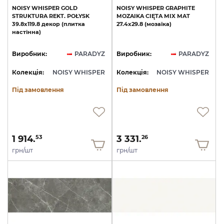
NOISY
WHISPER
GOLD
NOISY
WHISPER
GRAPHITE
STRUKTURA
REKT.
POŁYSK
MOZAIKA
CIĘTA
MIX
MAT
39.8х119.8
декор
(плитка
27.4х29.8
(мозаїка)
настінна)
Виробник:
PARADYZ
Виробник:
PARADYZ
Колекція:
NOISY WHISPER
Колекція:
NOISY WHISPER
Під замовлення
Під замовлення
1 914.
3 331.
53
26
грн/шт
грн/шт