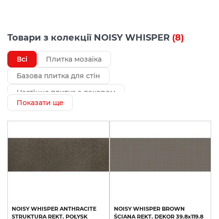
Товари з колекції NOISY WHISPER
(8)
Всі
Плитка мозаїка
Базова плитка для стін
Настінна плитка з декором
Показати ще
NOISY
WHISPER
ANTHRACITE
NOISY
WHISPER
BROWN
STRUKTURA
REKT.
POŁYSK
ŚCIANA
REKT.
DEKOR
39.8х119.8