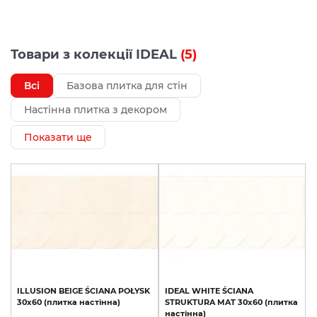
Товари з колекції IDEAL
(5)
Всі
Базова плитка для стін
Настінна плитка з декором
Показати ще
ILLUSION
BEIGE
ŚCIANA
POŁYSK
IDEAL
WHITE
ŚCIANA
30х60
(плитка
настінна)
STRUKTURA
MAT
30х60
(плитка
настінна)