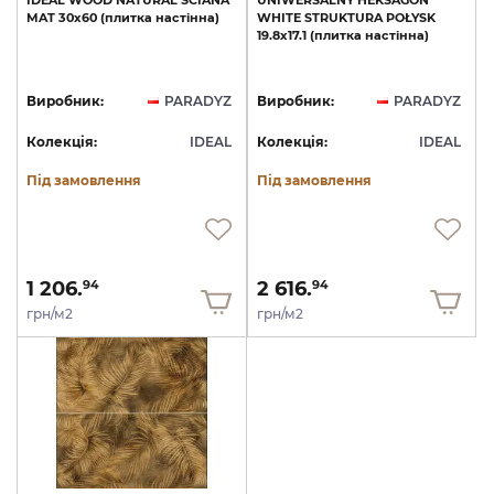
IDEAL
WOOD
NATURAL
ŚCIANA
UNIWERSALNY
HEKSAGON
MAT
30х60
(плитка
настінна)
WHITE
STRUKTURA
POŁYSK
19.8х17.1
(плитка
настінна)
Виробник:
PARADYZ
Виробник:
PARADYZ
Колекція:
IDEAL
Колекція:
IDEAL
Під замовлення
Під замовлення
1 206.
2 616.
94
94
грн/м2
грн/м2